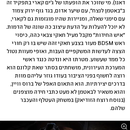
דאנו). מי שזוכר את הופעתו של ג'ים קארי בתפקיד זה 
ב"באטמן לנצח", עם שיער אדום, בגד גוף ירוק צמוד 
עם סימני שאלה, ומניירות שהיו מוגזמות גם לקארי, 
לא יוכל להעלות על הדעת עיצוב כה שונה של הדמות. 
"איש החידות" מקבל מעיל חאקי צבאי כהה, כיסוי 
ראש BDSM מעור בצבע חאקי זהה שיש בו רק חורי 
הצצה לעדשות המשקפיים העבות, ואופי מעוות נטול 
כל ממד שעשוע. מטרתו היא ונדטה כנגד ראשי 
המערכת העירונית, מושחתים בסתר שאת קלונם הוא 
רוצה לחשוף בפני הציבור בעודו גוזר עליהם מוות 
בדרכים יצירתיות. הוא התאום האפל של ברוס וויין, 
והוא משאיר לבאטמן לא מעט כתבי חידה מוצפנים 
(בנוסח רוצח הזודיאק) במשחק העטלף והעכבר 
שלהם.