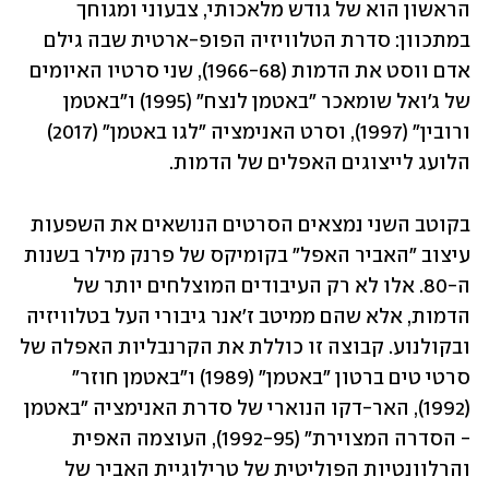
הראשון הוא של גודש מלאכותי, צבעוני ומגוחך 
במתכוון: סדרת הטלוויזיה הפופ-ארטית שבה גילם 
אדם ווסט את הדמות (1966-68), שני סרטיו האיומים 
של ג'ואל שומאכר "באטמן לנצח" (1995) ו"באטמן 
ורובין" (1997), וסרט האנימציה "לגו באטמן" (2017) 
הלועג לייצוגים האפלים של הדמות.
בקוטב השני נמצאים הסרטים הנושאים את השפעות 
עיצוב "האביר האפל" בקומיקס של פרנק מילר בשנות 
ה-80. אלו לא רק העיבודים המוצלחים יותר של 
הדמות, אלא שהם ממיטב ז'אנר גיבורי העל בטלוויזיה 
ובקולנוע. קבוצה זו כוללת את הקרנבליות האפלה של 
סרטי טים ברטון "באטמן" (1989) ו"באטמן חוזר" 
(1992), האר-דקו הנוארי של סדרת האנימציה "באטמן 
- הסדרה המצוירת" (1992-95), העוצמה האפית 
והרלוונטיות הפוליטית של טרילוגיית האביר של 