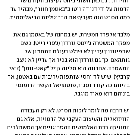
החידות", גם כאן השוני ביחס לעיצוב הקודם של 
הדמות על ידי דני דה ויטו ב"באטמן חוזר", מבהיר עד 
כמה הסרט הזה מעדיף את הברוטליות הריאליסטית.
מלבד אלפרד המשרת, יש במחנה של באטמן גם את 
מפקח המשטרה ג'יימס גורדון (ג'פרי רייט). כשם 
שהפינגווין עדיין לא שולט בעולם התחתון של 
גותהאם, כך גם גורדון הוא בכיר אך עדיין לא ניצב 
המשטרה. אחרונה היא סלינה קייל "קאט-וומן" (זואי 
קרביץ), שיש לה יחסי שותפות/יריבות עם באטמן, אך 
בהיותו כה קודר וסגור, פוטנציאל הקשר הרומנטי 
ביניהם הוא מאוד מוגבל.
יש הרבה מה לומר לזכות הסרט. לא רק העבודה 
הוויזואלית והעיצוב העקבי של הדמויות, אלא גם 
המוזיקה רבת האלמנטים ההטרוגניים אך המשתלבים 