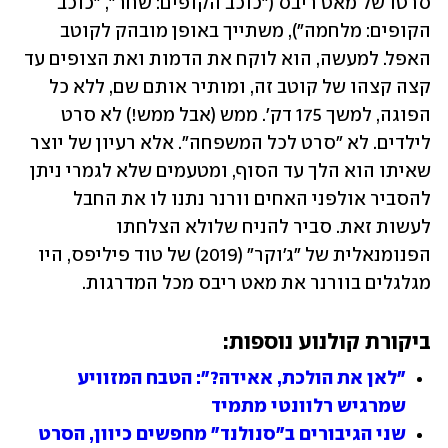
סרטו של מאט ריבס ("כוכב הקופים: שחר", "כוכב 
הקופים: מלחמה"), משתייך באופן מובהק לקוטב 
האפל. למעשה, הוא לוקח את הדמות ואת הצופים עד 
קצה קצהו של קוטב זה, ומותיר אותם שם, ללא כל 
הפוגה, למשך 175 דק'. ממש (אבל ממש!) לא סרט 
לילדים. לא "סרט לכל המשפחה". אלא רעיון של יוצר 
שאיתו הוא הלך עד הסוף, ומטעמים שלא לגמרי ניתן 
להסביר אולפני האחים וורנר נתנו לו את החבל 
לעשות זאת. סביר להניח שלולא הצלחתו 
הפנומנאלית של "ג'וקר" (2019) של טוד פיליפס, היו 
מגלגלים בוורנר את מאט ריבס מכל המדרגות.
ביקורת קולנוע נוספות:
"לאן את הולכת, אאידה?": הטבח המזוויע 
שמרגיש רלוונטי מתמיד
שני הגיבורים ב"סנולנד" מחפשים כיוון, הסרט 