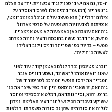
ה-70, גם אם יש בו טכנולוגיה עכשווית. יחד עם הצלם 
גרג פרייזר (המועמד בימים אלו לפרס האוסקר על 
צילום "חולית") הוא מעצב עולם הגובל במונוכרומטי, 
אנטיתזה לצבעוניות השופעת של סרטי מארוול. 
גותהאם עוצבה כאן באמצעות לא מעט אנימציית 
מחשב, אך הדבר נעשה בחוכמה והעיר נחוות כמרחב 
ממשי – בדיוק כפי שפרייזר ודניס וילנב הצליחו 
לעשות ב"חולית".
רוברט פטינסון נבחר לגלם באטמן קודר. עוד לפני 
שאנו רואים אותו לראשונה, נשמע הווייס אובר 
המגדיר את יחסו הנפשי המורכב לטריטוריה של 
גותהאם, זו שאביו תומאס וויין יצר, כפי שיצר את בנו 
ברוס. והוא, נסיך גותהאם, המלט אובססיבי ומיוסר 
ששוקע בעבודת הבילוש לתוך העיר האלימה, ונידון 
לגלות את סודותיה שהן גם סודות משפחתו. חולפות 