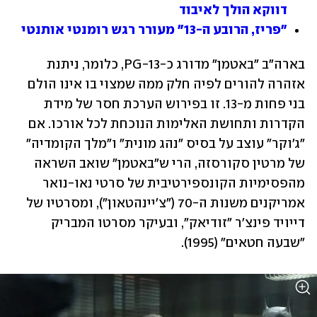
דווקא הולך לאיבוד
"פריז, הרובע ה-13" מעורר רגש רומנטי אותנטי
בארה"ב "באטמן" מדורג כ-PG-13, כלומר, ניתנת 
אזהרה להורים לפיה חלק ממה שמצוי בו אינו הולם 
בני פחות מ-13. זו בפירוש הערכת חסר של מידת 
הקדרות ותחושת האלימות הנוכחת לכל אורכו. אם 
"ג'וקר" עוצב על בסיס "נהג מונית" ו"מלך הקומדיה" 
של מרטין סקורסזה, הרי ש"באטמן" שואב השראה 
מהפסימיות הקונספירטיבית של סרטי נאו-נואר 
אמריקנים משנות ה-70 ("צ'יינהטאון"), ומסרטיו של 
דייויד פינצ'ר "זודיאק", ובעיקר מסרטו המבריק 
"שבעה חטאים" (1995).