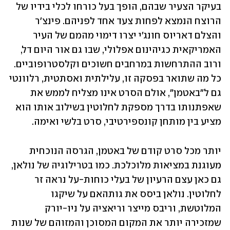
בעיקר הצעיר שבהם, הופך בעל כורחו לכלי בידיו של 
הרוצח הנמצא לפחות צעד אחד לפניהם. פינצ'ר 
והצלם דאריוס חונג'י יצרו דימוי מהמם של העיר 
האמריקאית כגיהינום אפלולי, שבו גם אור היום דל, 
ורוב ההתרחשות במרחבים חשוכים וקלסטרופוביים. 
כל מה שתואר בפסקה זו, עלילתית ואסתטית, רלוונטי 
גם ל"באטמן", אולם הסרט אינו מצליח לממש את 
שאפתנותו בדרך מספקת לחלוטין בשילוב אותו הוא 
מציע בין מותחן קונספירטיבי, סרט בלשי ואימה.
יותר מכל סרט קודם של באטמן, הגרסה הנוכחית 
מעוגנת במציאות מלוכלכת. כמו בטרילוגיה של נולאן, 
גם כאן עצם הרעיון של בעלי כוחות-על נראה זר 
לחלוטין. נולאן ביסס את גותהאם על שיקגו 
המלוטשת, וריבס מייצר וריאציה על ניו-יורק 
שמזכירה יותר את המקום המסוכן והמזוהם של שנות 