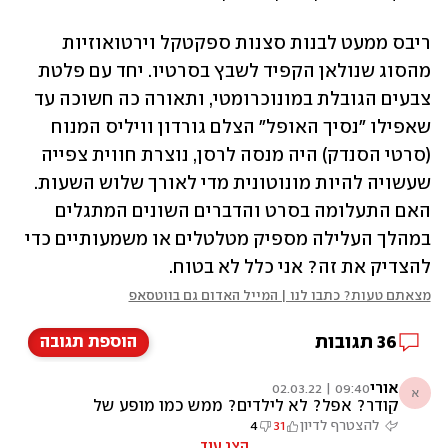
ריבס ממעט לבנות סצנות ספקטקל וירטואוזיות 
מהסוג שנולאן הקפיד לשבץ בסרטיו. יחד עם פלטת 
צבעים הגובלת במונוכרומטי, ותאורה כה חשוכה עד 
שאפילו "נסיך האופל" הצלם גורדון וויליס המנוח 
(סרטי הסנדק) היה מנסה לרסן, נוצרת חווית צפייה 
שעשויה להיות מונוטונית מדי לאורך שלוש השעות. 
האם התעלומה בסרט והדברים השונים המתגלים 
במהלך העלילה מספיק מטלטלים או משמעותיים כדי 
להצדיק את זה? אני כלל לא בטוח.
מצאתם טעות? כתבו לנו | המייל האדום גם בווטסאפ
36
תגובות
הוספת תגובה
אורי
09:40 | 02.03.22
א
קודר? אפל? לא לילדים? ממש כמו מופע של
לימפ ביזקיט ודה אופספרינג!
להצטרף לדיון
31
4
הצג עוד