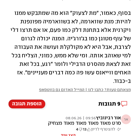
בסוף, כאמור, "מת לצעוק" הוא מה שמתבקש ממנו 
להיות: מנת שווארמה, לא בשווארמיה מפונפנת 
ויקרנית אלא בתחנת דלק כמו פעם, או אם תרצו דלי 
של עוף מטוגן כמו בג'ורג'יה. המנה יכולה לגרום 
לצרבת, אבל היא לא מקולקלת ועושה את העבודה 
למי שאוהב אותה. ומי שלא ממש, כמוני, הצליח בכל 
זאת לצאת מהסרט הדבילי ולומר "רגע, בכל זאת 
האחים ווייאנס עשו פה כמה דברים מעניינים". אז 
ב-כבוד.
מצאתם טעות? כתבו לנו | המייל האדום גם בווטסאפ
9
תגובות
הוספת תגובה
אור רבינוביץ
09:56 | 08.06.26
אר
סרט מאוד מאוד מאוד מאוד מצחיק
להצטרף לדיון
13
4
הצג עוד