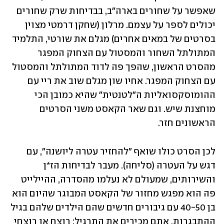
שאפשר על שחורים בארה"ב, בבדיחות שרק שחורים 
יכולים לספר על עצמם. מרלון (שחקן דרמטי מצוין 
בסרטים של במאים אחרים) מגלם את שורטי, התלמיד 
המתולתל השחור והמסטול עם הצחוק המפגר 
מהסרט הראשון, שהפך פה לדוד המתולתל והמסטול 
עם הצחוק המפגר. אחיו שון מגלם שוב את ריי עם 
ההומוסקסואליות ה"לטנטית" שהיא כמובן הכי 
מוחצנת שיש. וגם שאר הקאסט משני הסרטים 
הראשונים חזר.
לכן הסרט כולו שואף "להחזיר עטרה ליושנה", עם 
דגש על העטרה (סליחה). מעבר לבדיחות הז*ן 
והשירותים, שמעולם לא נעלמו מהסדרה, ההיילייט 
פה הוא מפגש מחזור של הקאסט המבוגר שהיום הוא 
בן 40-50 עם גיבורים חדשים שהם הילדים שלהם בגיל 
ההתבגרות. אתם מכירים את התרגיל: רוצח או רוצחי 