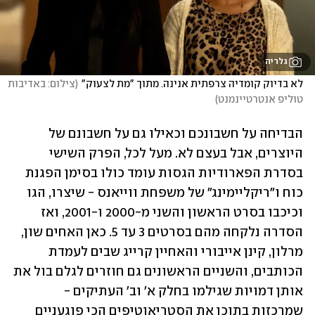
גלריה
לא בדיוק קומדיה צרפתית אנינה. מתוך "מת לצעוק"
(
צילום: באדיבות 
טוליפ אנטרטיינמנט
)
הבדיחה על חשבונכם וכאילו גם על חשבונם של 
היוצרים, אבל בעצם לא. מעל לכל, הפרק השישי 
בסדרת הפארודיות הגסות עומד כולו בסימן הפגנת 
כוח ו"ריקליימינג" של משפחת ווייאנס - שיצרו, הגו 
וכיכבו בסרט הראשון והשני מ-2000 ו-2001, ואז 
הסדרה נלקחה מהם בסרטים 3 עד 5. כאן האחים שון, 
מרלון, קינן אייבורי והאחיין קרייג שבים לעמדת 
הכותבים, והשניים הראשונים גם חוזרים לגלם בול את 
אותן דמויות שגילמו בחלק א' וב' העתיקים - 
שמרכזות בתוכן את הסטריאוטיפים הכי פוגעניים 