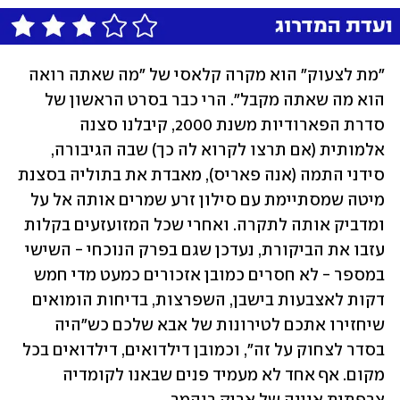
"מת לצעוק" הוא מקרה קלאסי של "מה שאתה רואה 
הוא מה שאתה מקבל". הרי כבר בסרט הראשון של 
סדרת הפארודיות משנת 2000, קיבלנו סצנה 
אלמותית (אם תרצו לקרוא לה כך) שבה הגיבורה, 
סידני התמה (אנה פאריס), מאבדת את בתוליה בסצנת 
מיטה שמסתיימת עם סילון זרע שמרים אותה אל על 
ומדביק אותה לתקרה. ואחרי שכל המזועזעים בקלות 
עזבו את הביקורת, נעדכן שגם בפרק הנוכחי - השישי 
במספר - לא חסרים כמובן אזכורים כמעט מדי חמש 
דקות לאצבעות בישבן, השפרצות, בדיחות הומואים 
שיחזירו אתכם לטירונות של אבא שלכם כש"היה 
בסדר לצחוק על זה", וכמובן דילדואים, דילדואים בכל 
מקום. אף אחד לא מעמיד פנים שבאנו לקומדיה 