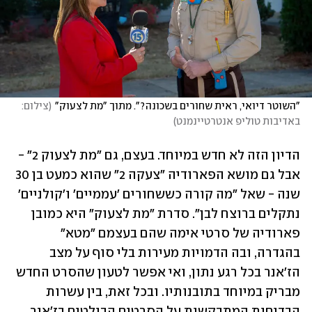
"השוטר דיואי, ראית שחורים בשכונה?". מתוך "מת לצעוק"
(
צילום: 
באדיבות טוליפ אנטרטיינמנט
)
הדיון הזה לא חדש במיוחד. בעצם, גם "מת לצעוק 2" - 
אבל גם מושא הפארודיה "צעקה 2" שהוא כמעט בן 30 
שנה - שאל "מה קורה כששחורים 'עממיים' ו'קולניים' 
נתקלים ברוצח לבן". סדרת "מת לצעוק" היא כמובן 
פארודיה של סרטי אימה שהם בעצמם "מטא" 
בהגדרה, ובה הדמויות מעירות בלי סוף על מצב 
הז'אנר בכל רגע נתון, ואי אפשר לטעון שהסרט החדש 
מבריק במיוחד בתובנותיו. ובכל זאת, בין עשרות 
הבדיחות המתבקשות על הסרטים הבולטים בז'אנר 