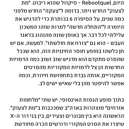
היום, Rebootquel - סיקוול שהוא ריבוט. "מת 
לצעוק" החדש ויתר, בדומה ל"צעקה" החדש מלפני 
כמה שנים, על הסיפרה 6 בכותרת כדי להדגיש את 
היומרה ל"התחלה חדשה" למרות שזהו המשכון 
עלילתי לכל דבר. אך באופן שונה מהנהוג בז'אנר 
העבש - הוא גם "צורח את חולשתו". למעשה, אם יש 
חן כלשהו במופע חוסר החינניות הזה, הוא שככל 
שהסרט מתקדם הוא מדגיש שוב ושוב כמה הדמויות 
החדשות הן צל לדמויות המקוריות מהסרטים 
המקוריים, אותה גברת בתחפושת חיוורת, וכמה 
אפשר להיפטר מהן בלי שאיש ישים לב.
בתוך מופע הגסות האינסופי, יש שתי "מלחמות 
אזרחים" מוצהרות בארה"ב שמככבות ב"מת לצעוק". 
הראשונה היא בין מבוגרים וצעירים, בין בני דור ה-X 
שיצרו את הסרט המקורי ודורשים הכרה מחודשת 