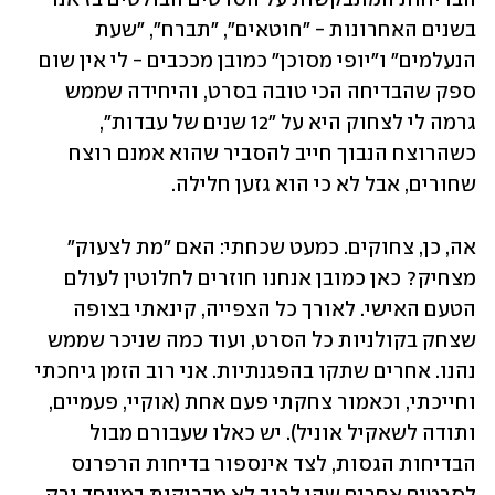
בשנים האחרונות - "חוטאים", "תברח", "שעת 
הנעלמים" ו"יופי מסוכן" כמובן מככבים - לי אין שום 
ספק שהבדיחה הכי טובה בסרט, והיחידה שממש 
גרמה לי לצחוק היא על "12 שנים של עבדות", 
כשהרוצח הנבוך חייב להסביר שהוא אמנם רוצח 
שחורים, אבל לא כי הוא גזען חלילה.
אה, כן, צחוקים. כמעט שכחתי: האם "מת לצעוק" 
מצחיק? כאן כמובן אנחנו חוזרים לחלוטין לעולם 
הטעם האישי. לאורך כל הצפייה, קינאתי בצופה 
שצחק בקולניות כל הסרט, ועוד כמה שניכר שממש 
נהנו. אחרים שתקו בהפגנתיות. אני רוב הזמן גיחכתי 
וחייכתי, וכאמור צחקתי פעם אחת (אוקיי, פעמיים, 
ותודה לשאקיל אוניל). יש כאלו שעבורם מבול 
הבדיחות הגסות, לצד אינספור בדיחות הרפרנס 