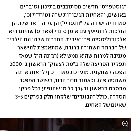
"גוסטפייס" חדשים מסתובבים בתיכון וטובחים 
באנשים, והאחיות הגיבורות שרה וטיוזדיי (כן, 
פארודיה ישירה על "וונסדיי") הן על הרדאר שלו. הן 
הולכות להתייעץ עם אימן סינדי (פאריס) שהיום היא 
אלכוהוליסטית פרנואידית. החברים שלהן הם הילדים 
של חברתה השחורה ברנדה, שמתאמצת להישאר 
מגניבה למרות שהיא ממש לא (רג'ינה הול, שמאז 
תפקיד הפריצה שלה ב"מת לצעוק" הראשון ב-2000, 
הפכה לשחקנית מוערכת מאוד וכיף לראות אותה 
משתטה פה). וכאמור חוזר הדוד, השוטר המפגר 
מהסרט הראשון ובערך כל מי שהופיע בכל פרקי 
הסדרה, כולל "הבוגדים" שלקחו חלק בפרקים 3-5 
שאינם של האחים.