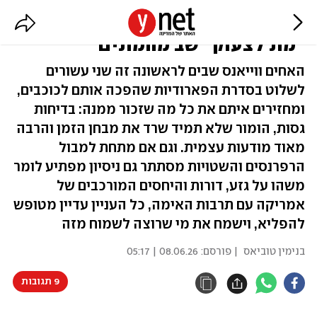
דילדואים, גוסטפייס ושאקיל אוניל:
"מת לצעוק" שב מהמתים
האחים ווייאנס שבים לראשונה זה שני עשורים
לשלוט בסדרת הפארודיות שהפכה אותם לכוכבים,
ומחזירים איתם את כל מה שזכור ממנה: בדיחות
גסות, הומור שלא תמיד שרד את מבחן הזמן והרבה
מאוד מודעות עצמית. וגם אם מתחת למבול
הרפרנסים והשטויות מסתתר גם ניסיון מפתיע לומר
משהו על גזע, דורות והיחסים המורכבים של
אמריקה עם תרבות האימה, כל העניין עדיין מטופש
להפליא, וישמח את מי שרוצה לשמוח מזה
בנימין טוביאס
| פורסם:
08.06.26 | 05:17
9 תגובות