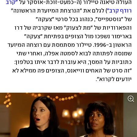
העולה טיאנה טיילור (ה-כמעט-זוכת-אוסקר על 
"קרב 
רודף קרב"
) לגלם את "הנרצחת המיועדת הראשונה" 
של "גוסטפייס", כנהוג בכל סרטי "צעקה" 
והפארודיות של "מת לצעוק" מאז שקרביה של דרו 
בארימור נשפכו מול הצופים בפתיחת "צעקה" 
הראשון ב-1996. טיילור מסתמסת עם רוצחה המיועד 
שמנסה לפתותה לבוא לסמטה אפלה, ואחרי שתי 
כתוביות על המסך, היא עוברת לדבר איתו בטלפון: 
"זה סרט של האחים ווייאנס, הצופים פה ממילא לא 
יודעים לקרוא".