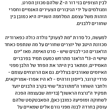
לבין הצופים בני דור ה-Z שלהם מכוון הסרט, 
ומגולמים על ידי הגיבורים הצעירים האנמיים וחסרי 
הזהות משל עצמם. המלחמה השנייה היא כמובן בין 
שחורים ללבנים.
למעשה, כל סדרת "מת לצעוק" נולדה כולה כפארודיה 
מכוונת היטב של יוצרים שחורים על מה שנתפס כאחד 
הז'אנרים הכי לבנים שיש - סרט האימה. מאז "יום 
שישי ה-13" הז'אנר מתרחש כמעט תמיד בפרברים 
האמידים, ומתאר בין היתר את הפחד של הלבן מפני 
האיומים שאורבים בצללים. גם אם הרוצחים עצמם - 
פרדי קרוגר, ג'ייסון וורהיס - לא היו אפרו-אמריקאים, 
ולחבר השחור ה"מתורבת" שחי בקרב הלבנים יועד 
תפקיד ה"נרצח הראשון" (בדיחה שבעצמה הפכה 
לשחוקה ומופיעה כמובן כאן), הסאבטקסט שלהם 
עוסק בחרדה לבנה מפני גורם אלים שמאיים על 