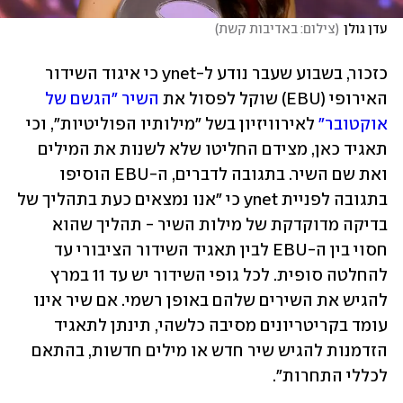
עדן גולן
(
צילום: באדיבות קשת
)
כזכור, בשבוע שעבר נודע ל-ynet כי איגוד השידור 
האירופי (EBU) שוקל לפסול את 
השיר "הגשם של 
אוקטובר"
 לאירוויזיון בשל "מילותיו הפוליטיות", וכי 
תאגיד כאן, מצידם החליטו שלא לשנות את המילים 
ואת שם השיר. בתגובה לדברים, ה-EBU הוסיפו 
בתגובה לפניית ynet כי "אנו נמצאים כעת בתהליך של 
בדיקה מדוקדקת של מילות השיר - תהליך שהוא 
חסוי בין ה-EBU לבין תאגיד השידור הציבורי עד 
להחלטה סופית. לכל גופי השידור יש עד 11 במרץ 
להגיש את השירים שלהם באופן רשמי. אם שיר אינו 
עומד בקריטריונים מסיבה כלשהי, תינתן לתאגיד 
הזדמנות להגיש שיר חדש או מילים חדשות, בהתאם 
לכללי התחרות".