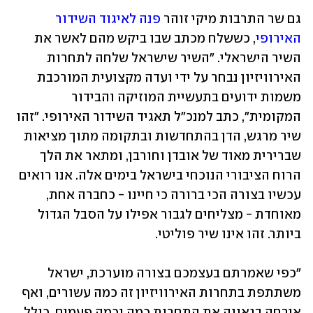
גם שר התרבות מיקי זוהר 
פנה לאיגוד השידור 
האירופי
, כששלח מכתב שבו ביקש מהם לאשר את 
השיר הישראלי. "השיר שישראל שלחה לתחרות 
האירוויזיון נבחר על ידי ועדה מקצועית המורכבת 
משמות ידועים בתעשיית המוזיקה והבידור 
המקומית", כתב למנכ"ל תאגיד השידור האירופי. "זהו 
שיר מרגש, הדן בהתחדשות ובתקומה מתוך מציאות 
שברירית מאוד של אובדן וחורבן, ומתאר את הלך 
הרוח הציבורי הנוכחי בישראל בימים אלה. אנו רואים 
עכשיו בצורה הכי ברורה כי חיינו - כחברה אחת, 
מאוחדת - מצליחים לגבור אפילו על הסבל הגדול 
ביותר. זהו אינו שיר פוליטי. 
"כפי שאמרתם בעצמכם בצורה מוערכת, ישראל 
משתתפת בתחרות האירוויזיון זה כמה עשורים, ואף 
אירחה בגאווה את התחרות כמה וכמה פעמים, כולל 