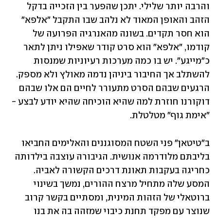
והרבה יותר שלילי. יתכן שהפער בין הזכייה בדקל 
הזהב והאופן המאוד לא נלהב שבו התקבל "אלפא" 
הוא חסר תקדים. בשונה מהאנרגיה הפרועה של 
קודמו, "אלפא" הוא סרט קודר שאפילו ניתן לתאר 
כ"מייגע". יש בו כמה מערכות רעיוניות שמנסות 
להשתלב אך החיבור ביניהן נדמה מאולץ ולא מספק. 
הרגעים שבהם הסרט מתעורר לחיים הם אלו שבהם 
דוקורנו חוזרת למה שהיא הוכיחה שהיא יודע לבצע - 
"אימת גוף" מטלטלת.
ב"טיטאן" פני השטח המסוגננים והאלימים החביאו 
בליבתם מלודרמה אנושית. הגיבורה עוצבה בילדותה 
כחריגה בעקבות תאונת דרכים הקשורה לאביה. 
המסע שלה מתחיל מרצח ההורים, נמשך בשינוי 
ברוטאלי של הזהות המינית, ומסתיים בקשר קרוב 
שנוצר עם מפקד תחנת כיבוי שמזהה בה את בנו 