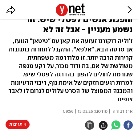
ב"אלפא" מגפה דמוית איידס
הופכת אנשים לפסלי שיש. זה
נשמע מעניין - אבל זה לא
ז'וליה דוקורנו זעזעה את קאן עם "טיטאן" הנועז,
אך סרטה הבא, "אלפא", התקבל לתחרות בתגובות
קרירות הרבה יותר. זו מלודרמה משפחתית
משולשת של אם, בת ודוד מכור, על רקע מגפה
שגורמת לחולים להפוך בהדרגה לפסלי שיש.
למרות רגעים חזקים של אימת גוף, ריבוי הרעיונות
והמבנה המפוצל של הסרט עלולים לגרום לו לאבד
צופים
ארז דבורה
| פורסם:
15.02.26 | 09:56
4 תגובות