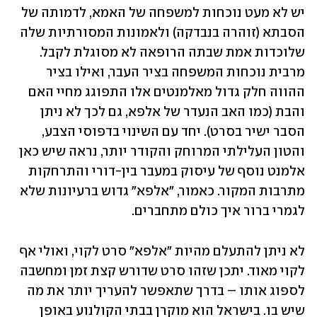
יש לא מעט נוכחות למשפחה של האמא, לדמותה של 
הסבתא (זוהרה בנבדקה) ולאמונות המסורתיות שלה 
שלוכדות אמת שבתה הרופאה לא מסוגלת לקבל. 
מרבית נוכחות המשפחה בציר העבר, ואילו בציר 
ההווה חלק גדול מאלמנטים אלו התפוגג מחיי האם 
והבת (כמו האב הנעדר של אלפא, גם לכך לא ניתן 
הסבר ישיר בסרט). יחד עם השינוי בדפוסי הצבע, 
והטון העלילתי המרוחק והקודר יותר, נראה שיש כאן 
אלמנט נוסף של עיסוק במעבר בין-דורי והתרחקות 
מתרבות המקור. כאמור, "אלפא" גדוש ברעיונות שלא 
לגמרי ברור איך כולם מתחברים.
לא ניתן להתעלם מהיות "אלפא" סרט לקוי, ואולי אף 
לקוי מאוד. יתכן שזהו סרט שדורש קצת זמן ומחשבה 
לספוג אותו – בדרך שתאפשר להעריך יותר את מה 
שיש בו. בישראל הוא מוקרן בבתי הקולנוע באופן 