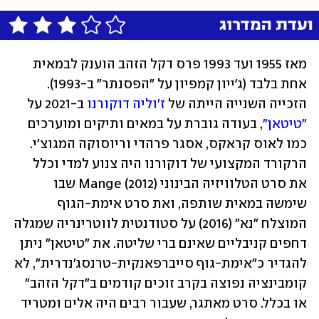
מאז 1955 ועד 1993 פרס דקל הזהב הוענק לבמאית 
אחת בלבד (ג'ייון קמפיון על "הפסנתר" ב-1993). 
הזכייה השנייה הייתה של 
ז'וליה דוקורנו
 ב-2021 על 
"טיטאן"
, בעודה גוברת על במאים ותיקים ומוערכים 
כמו לאוס קראקס, אסגר פרהדי וריוסוקה המגוצ'י. 
הרקורד המקצועי של דוקורנו היה צנוע למדי וכלל 
את סרט הטלוויזיה הבינוני Mange (2012) שבו 
שימשה במאית שותפה, ואת סרט אימת-הגוף 
המוצלח "נא" (2016) על סטודנטית לווטרינריה שמגלה 
דחפים קניבליים שאינם ברי שליטה. את "טיטאן" ניתן 
להגדיר כ"אימת-גוף סייברפאנקית-טרנסג'נדרית", לא 
קומבינציה נפוצה בקרב זוכים קודמים ב"דקל הזהב" 
או בכלל. סרט מאתגר, שעבור רבים היה אלים ומטריד 