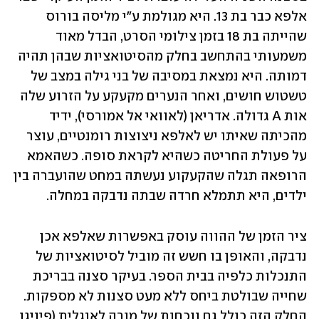
אלפא כבר בת 13. היא מגולמת ע"י מליסה בורוס 
שהייתה בת 18 בזמן צילומי הסרט, הבדל מאוד 
משמעותי בהתחשב בחלק מהסיטואציות שבהן תהיה 
דמותה. היא נמצאת במסיבה של בני גילה במצב של 
טשטוש חושים, ואחר הנערים מקעקע על הזרוע שלה 
אות A גדולה. אדריאן (לאוואי אל אמורסי), ידיד 
מהכיתה שאיתו יש לאלפא ניצוצות רומנטיים, עוצר 
על פעולת החריטה כשהיא לקראת סופה. כשהאמא 
הרופאה תגלה שהקעקוע נעשתה במחט שהועברה בין 
ילדים, היא תתמלא חרדה שבתה נדבקה במחלה.
ציר הזמן של ההווה עוסק באפשרות שאלפא אכן 
נדבקה, והאופן בו חשש זה מוביל לסיטואציות של 
התנכלות כלפיה בבית הספר. בעיקר סצנה בבריכת 
שחייה שבולטת ביחס ללא מעט סצנות לא מספקות. 
החלק הזה כולל גם נוכחות של מורה לאנגלית (פיניגן 