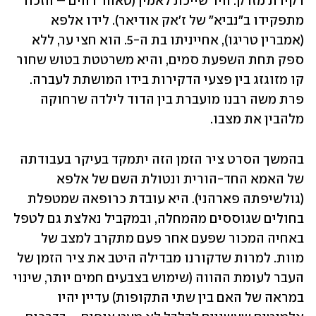
דקירת מזרק. היד שייכת לאמין (טאהר רהים – הזכור 
מתפקידו ב"נביא" של ז'אק אודיאר). לידו אלפא 
(אמברין טריגו), אחייניתו בת ה-5. הוא חצי ער, ללא 
ספק תחת השפעת סמים, והיא משרטטת בטוש שחור 
קו מזוגזג בין פצעי הדקירות בידו המושתת לעברה. 
פרת משה רבנו מועברת בין הדוד לילדה שרחוקה 
מלהבין את מצבו.
בהמשך הסרט ציר הזמן הזה יתמקד בעיקר בעבודתה 
של האמא החד-הורית ונטולת השם של אלפא 
(גולשיפתה פארהני). היא עובדת כרופאה שמטפלת 
בחולים שגוססים מהמחלה, ובמקביל נאלצת גם לטפל 
באחיה המכור שפעם אחר פעם מתקרב למצב של 
מוות. למרות שדקורנו מבדילה היטב את ציר הזמן של 
העבר לעומת ההווה (שימוש בצבעים חמים יותר, שינוי 
במראה של האם בין שתי התקופות) עדיין יהיו 