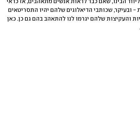
הצדדים רוצים שזה יקרה. יש סיבה שבהוליווד הבינו, שאם כבר לראות אנשים מתאהבים, אז כדאי 
שיהיו מגה-חתיכים בצורה לא ריאליסטית - ובעיקר, שכותבי הדיאלוגים שלהם יהיו התסריטאים 
היהודים החכמים בעולם, כך שכל השנינויות והעקיצות שלהם יגרמו לנו להתאהב בהם גם כן. כאן 