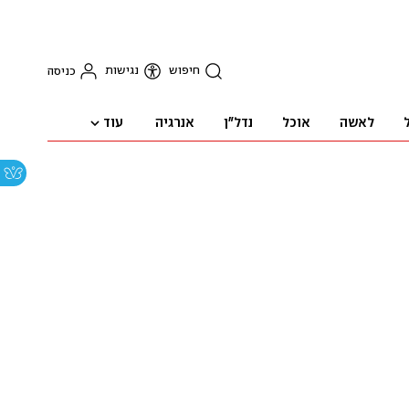
חיפוש
נגישות
כניסה
עוד
לאשה
אוכל
נדל"ן
אנרגיה