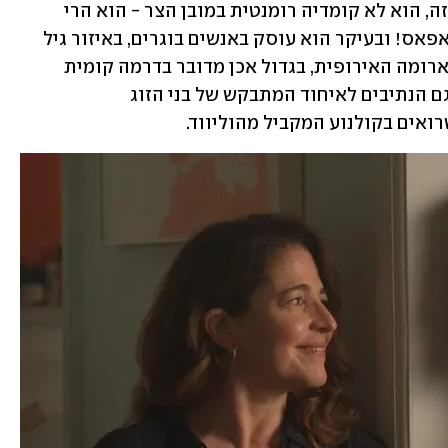
אווה", שנפתח באופן המאוד לא מקורי הזה, הוא לא קומדיה רומנטית במובן הצר - הוא הרי 
מספרד! אנשים שם שותים יין ואוכלים טאפאס! ובעיקר הוא עוסק באנשים בוגרים, באיזור גיל 
ה-50, וגם מיועד לקהל הזה. אבל חוץ מהארומה האירופית, בגדול אכן מדובר בדרמה קומית 
רומנטית, לא בדיוק "קומדיה רומנטית", וגם הנתיבים לאיחוד המתבקש של בני הזוג 
ואים בקולנוע המקביל מהוליווד.