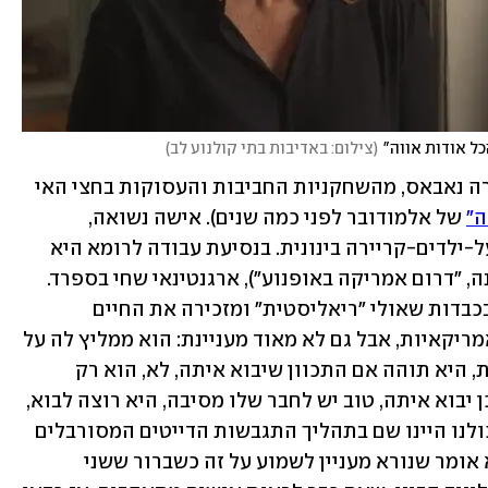
כל אודות אווה"
(
צילום: באדיבות בתי קולנוע לב
)
"הכל אודות אווה" עוסק, ובכן, באווה (נורה נאבאס, מהשחקניות החביבות והעסוקות בחצי האי 
ה"
 של אלמודובר לפני כמה שנים). אישה נשואה, 
מופנמת, מכונסת בעצמה, חיה בשגרת בעל-ילדים-קריירה בינונית. בנסיעת עבודה לרומא היא 
נתקלת במלון באלכס (רודריגו דה לה סרנה, "דרום אמריקה באופנוע"), ארגנטינאי שחי בספרד. 
במשך 20 דקות מתישות הם מפלרטטים בכבדות שאולי "ריאליסטית" ומזכירה את החיים 
האמיתיים יותר ממה שתמצאו בסדרות אמריקאיות, אבל גם לא מאוד מעניינת: הוא ממליץ לה על 
מסעדה, היא אומרת שתלך, היא לא הולכת, היא תוהה אם התכוון שיבוא איתה, לא, הוא רק 
התכוון להמליץ לה על המקום, טוב הוא כן יבוא איתה, טוב יש לחבר שלו מסיבה, היא רוצה לבוא, 
אבל לא כדייט, אבל אולי זה כן דייט? כן, כולנו היינו שם בתהליך התגבשות הדייטים המסורבלים 
האלה, וחפרנו על זה לחברים שלנו, זה לא אומר שנורא מעניין לשמוע על זה כשברור ששני 