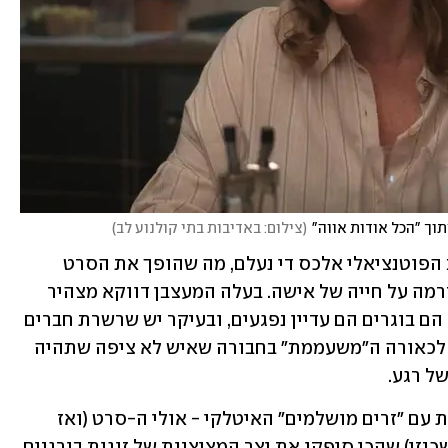
תוך "הכל אודות אווה"
(
צילום: באדיבות בתי קולנוע לב
)
אלא שזה לא כזה פשוט. קודם כל המאהב הפוטנציאלי אלכס די נעלם, מה שהופך את הסרט 
כאמור לפחות קומדיה רומנטית ויותר לדרמה על חייה של אישה. בעלה המעצבן דווקא מצהיר 
שהוא עדיין מאוהב בה, יש ילדים שגם אם הם בוגרים הם עדיין נפגעים, ובעיקר יש שרשרת חברים 
שלכולם יש דעה על המהלך של הגיבורה, לכאורה ה"משעממת" בחבורה שאיש לא ציפה שתהיה 
ל רגע.
אלה המקומות שבהם הסרט מתאחד קלות עם "זרים מושלמים" האיטלקי - אולי ה-סרט (ואז 
ההצגה, ואז הסרט הישראלי של ליאור אשכנזי) שהכי סיפקו את יצר המציצנות של זוגות בורגנים 