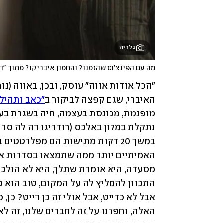
גלריה
מה עם הפינצ'וס שהזמנו? והחמון איבריקו? מתוך "ה
האיברי, שגם קפצה לביקור ב
"כאב ותהיל