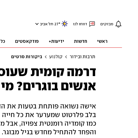
מבזקים
דווחו לנו
°
27
תל אביב
ראשי
חדשות
ידיעות+
פודקאסטים
כלכ
תרבות ובידור
קולנוע
ביקורות סרטים
דרמה קומית שעוס
אנשים בוגרים? מי 
אישה נשואה פותחת בטעות את הדל
בלב פלרטוט שמערער את כל חייה ה
כמו קומדיה רומנטית צפויה, אבל מת
והפחד להתחיל מחדש בגיל מבוגר. ז