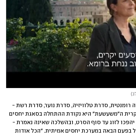
ב
)
כל מי שראה בחייו קומדיה רומנטית, דרמה רומנטית, סדרת טלוויזיה, סדרת נוער, סדרת רשת - 
יודע לאן סצנת הפתיחה הזו מובילה. התקרית ה"משעשעת" היא נקודת ההתחלה בסאגת יחסים 
"חמודה" שבה תעלה השאלה האם הזרים יהפכו לזוג עד סוף הסרט, ובהשלכה שאינה נאמרת - 
אם העירום המשותף בחדר במלון ישתכפל בפעם הבאה במערכת יחסים אמיתית. "הכל אודות 