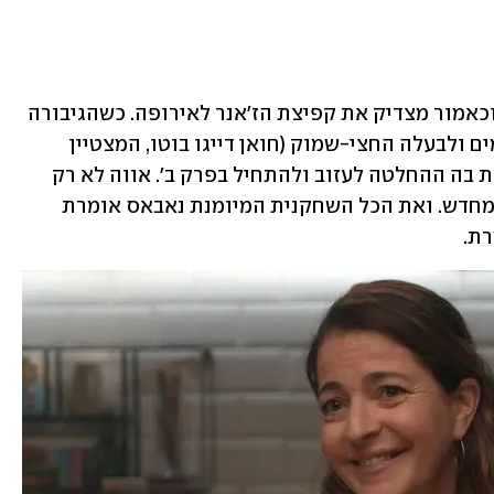
החלק השני של "אווה" קצת יותר מעניין וכאמור מצדיק את קפיצת הז'אנר לאירופה. כשהגיבורה 
חוזרת לביתה בברצלונה, לחייה המשעממים ולבעלה החצי-שמוק (חואן דייגו בוטו, המצטיין 
בקאסט), לאט לאט ואז מהר מהר מתבשלת בה ההחלטה לעזוב ולהתחיל בפרק ב'. אווה לא רק 
רוצה לצאת מהקשר, היא רוצה להתאהב מחדש. ואת הכל השחקנית המיומנת נאבאס אומרת 
רת.