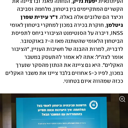
העיתונאית 
יפעת גליק
, הנחתה פאנל ובו ציינה את 
הקשרים המתקיימים בין ביטחון, מלחמה וסביבה 
וכיצד הם שלובים אלה באלה. 
ד"ר עידית שפרן 
גיטלמן
, חוקרת בכירה במכון למחקרי ביטחון לאומי 
INSS, דיברה על הסנטימנט הציבורי ביחס לתפיסת 
הביטחון הלאומי שהשתנה מאז ה-7 באוקטובר. 
לדבריה, למרות ההבנה של חשיבות העניין, "הציבור 
אומר לצה"ל: אתה לא אמור להתעסק במשבר 
האקלים". היא גם ציינה את הנתון מהסקר שנערך 
במכון, לפיו כ-5 אחוזים בלבד ציינו את משבר האקלים 
ככזה שמהווה איום בטחוני.