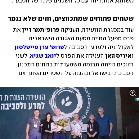
משותף, אנחנו יחד עם כל השכנים שלנו, של הטבע".
שטחים פתוחים שמתכווצים, והים שלא נגמר
עוד במסגרת הוועידה, העניקה 
פרופ' תמר דיין
 את 
פרס מפעל החיים מטעם האגודה הישראלית 
לאקולוגיה ולמדעי הסביבה ל
פרופ' ערן פייטלסון
, 
ו
איריס האן
 העניקה את הפרס ל
יואב שגיא
. לשני 
הזוכים הייתה תרומה משמעותית בתחום התכנון 
הסביבתי בישראל ובהגנה על השטחים הפתוחים.