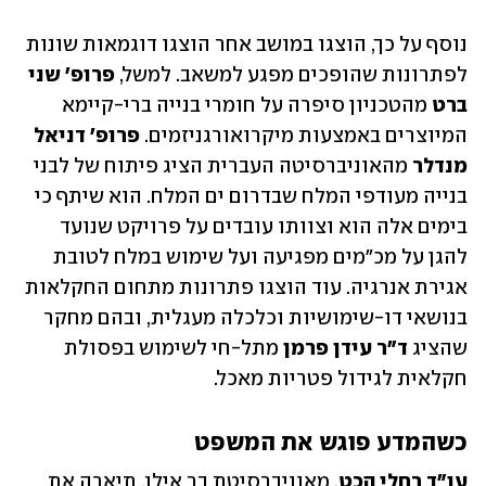
נוסף על כך, הוצגו במושב אחר הוצגו דוגמאות שונות 
לפתרונות שהופכים מפגע למשאב. למשל,
 פרופ' שני 
ברט
 מהטכניון סיפרה על חומרי בנייה ברי-קיימא 
המיוצרים באמצעות מיקרואורגניזמים. 
פרופ' דניאל 
מנדלר
 מהאוניברסיטה העברית הציג פיתוח של לבני 
בנייה מעודפי המלח שבדרום ים המלח. הוא שיתף כי 
בימים אלה הוא וצוותו עובדים על פרויקט שנועד 
להגן על מכ"מים מפגיעה ועל שימוש במלח לטובת 
אגירת אנרגיה. עוד הוצגו פתרונות מתחום החקלאות 
בנושאי דו-שימושיות וכלכלה מעגלית, ובהם מחקר 
שהציג 
ד"ר עידן פרמן
 מתל-חי לשימוש בפסולת 
חקלאית לגידול פטריות מאכל.
כשהמדע פוגש את המשפט
עו"ד רחלי הכט
, מאוניברסיטת בר אילן, תיארה את 