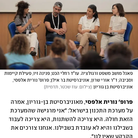
פאנל מושב משפט ורגולציה. עו"ד רחלי הכט; פנינה זיו, פעילת קיימות 
וסביבה; ד"ר אורי שרון, אוניברסיטת בר אילן; פרופ' נורית אלפסי, 
אוניברסיטת בן גוריון
(
צילום: עוז שכטר, תדמית
)
פרופ' נורית אלפסי
, מאוניברסיטת בן-גוריון, אמרה 
על מערכת התכנון בישראל: "אני מרגישה שהמערכת 
הזאת חולה. היא צריכה להשתנות, היא צריכה לעבוד 
בשבילנו והיא לא עובדת בשבילנו. אנחנו צורכים את 
הקרקע שאין לנו".