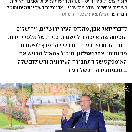
מנכ”ל צתא”ל, מירי רייס – מנהלת הרשות לאיכות הסביבה וקיימות 
בעיריית ירושלים, ענבר וייס עברי – אדריכלית העיר ירושלים ומנכ”ל 
חברת עדן
(
צילום: עוז שכטר, תדמית
)
לדברי 
יואל אבן
, מהנדס העיר ירושלים, "ירושלים 
הוכיחה שהיא יכולה ליישם תוכניות של אלפי יחידות 
דיור והתחדשות עירונית בלי להתפרץ לשטחים 
פתוחים". 
צחי ויטלזון
, מנכ"ל צתא"ל, הדגיש את 
האימפקט של התחבורה העירונית והשילוב שלה 
בתוכניות ירוקות של העיר.