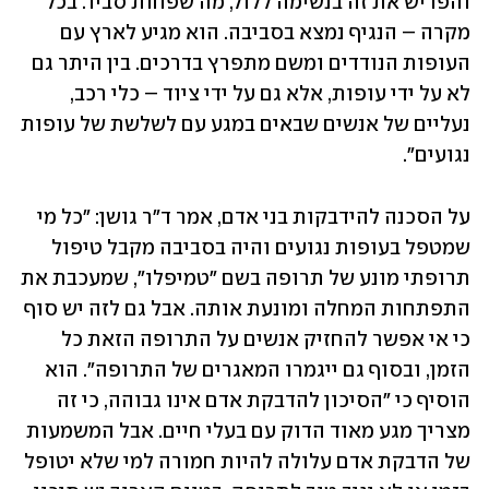
והפריש את זה בנשימה ללול, מה שפחות סביר. בכל 
מקרה – הנגיף נמצא בסביבה. הוא מגיע לארץ עם 
העופות הנודדים ומשם מתפרץ בדרכים. בין היתר גם 
לא על ידי עופות, אלא גם על ידי ציוד – כלי רכב, 
נעליים של אנשים שבאים במגע עם לשלשת של עופות 
נגועים". 
על הסכנה להידבקות בני אדם, אמר ד"ר גושן: "כל מי 
שמטפל בעופות נגועים והיה בסביבה מקבל טיפול 
תרופתי מונע של תרופה בשם "טמיפלו", שמעכבת את 
התפתחות המחלה ומונעת אותה. אבל גם לזה יש סוף 
כי אי אפשר להחזיק אנשים על התרופה הזאת כל 
הזמן, ובסוף גם ייגמרו המאגרים של התרופה". הוא 
הוסיף כי "הסיכון להדבקת אדם אינו גבוהה, כי זה 
מצריך מגע מאוד הדוק עם בעלי חיים. אבל המשמעות 
של הדבקת אדם עלולה להיות חמורה למי שלא יטופל 