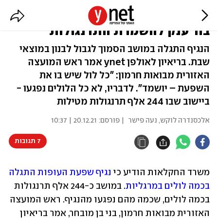
שפעת העופות במרגליות: "נחפר
בור ענק להשמדת התרנגולות"
הנגיף התגלה במושב הסמוך לגבול לבנון במוצאי
שבת. בריאיון לאולפן ynet אמר ראש המועצה
האזורית מבואות חרמון: "כל לול שיש בו את
השפעת – יושמד". לדבריו, לא כל הלולים נפגעו -
ביישוב שבו 244 אלף תרנגולות מטילות
אלכסנדרה לוקש
,
נעה פישר
| פורסם:
20.12.21 | 10:37
7 תגובות
משרד החקלאות הודיע כי 
נגיף שפעת העופות התגלה 
בכמה לולים במרגליות
. במושב כ-244 אלף תרנגולות 
בכמה לולים, שכמה מהם נפגעו מהנגיף. ראש המועצה 
האזורית מבואות חרמון, בני בן מובחר, אמר בריאיון 