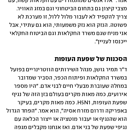
אמר: "אלו אנשים שמתמודדים עם חקלאות קשה, עם 
מצבי קיצון גם בתחום הביטחוני וגם במזג האוויר. 
צריך להקפיד לא לעבור מלול ללול, זו מערכת לא 
פשוטה. הנזק הוא נזק משמעותי, הוא גם עתידי, אבל 
אני מניח שגם משרד החקלאות וגם הביטוח החקלאי 
ייכנסו לעניין". 
הסכנות של שפעת העופות
ד"ר תמיר גושן, מנהל השירותים הווטרינריים בפועל 
במשרד החקלאות ופיתוח הכפר, הסביר שמדובר 
במחלה שעוברת מבעלי חיים לבני אדם. "היו מספר 
אירועים, כמה מאות מקרים בעולם בזן הזה של נגיף 
שפעת העופות, H5N1. כמה מאות מקרים, בעיקר 
באפריקה ודרום מזרח אסיה", הוא אמר. "הפחד הגדול 
הוא שהנגיף או יעבור מוטציה או ייצור הכלאה עם 
נגיפי שפעת של בני אדם. ואז אנחנו מקבלים מגפה 