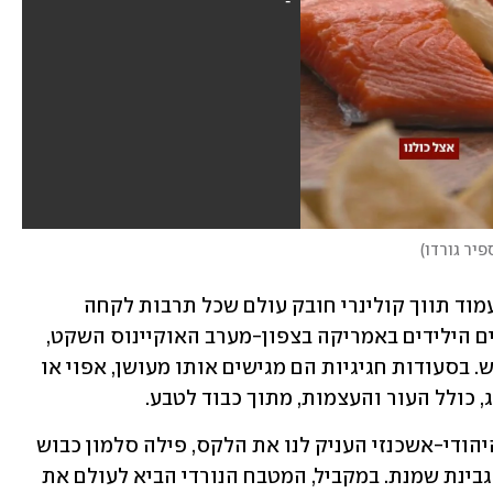
פיר גורדו
)
הסלמון הוא הרבה מעבר לסתם דג, הוא עמוד תווך קולינרי חובק עולם שכל תרבות לקחה 
ם הילידים באמריקה
בצפון-מערב האוקיינוס השקט, 
מזה אלפי שנים שהסלמון הוא מצרך קדוש. בסעודות חגיגיות הם מגישים אותו מעושן, אפוי או 
 כולל העור והעצמות, מתוך כבוד לטבע.
בצד אחר של המפה, האירופאי, המטבח היהודי-אשכנזי העניק לנו את הלקס, פילה סלמון כבוש 
במלח שהפך לשידוך המושלם לבייגל עם גבינת שמנת. במקביל, המטבח הנורדי הביא לעולם את 