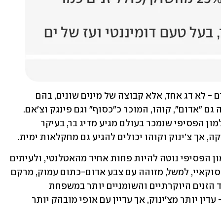
מולו עומדת משפחת הסלמונים הפסיפיים - לא דג אחד, אלא קבוצה של מינים שונים, בהם 
צ'ינוק, המוכר גם כ"קינג", סוקאיי, המכונה גם "אדום", קוהו, המוכר כ"כסוף" וגם פינגק וצ׳אם. 
בניגוד לסלמון האטלנטי, חלק גדול מהסלמון הפסיפי שנמכר בעולם מגיע מדיג בר, בעיקר 
 אך צ’ינוק וקוהו יכולים להגיע גם מחקלאות ימית.  
ההבדל בין המינים מורגש גם בביס: הסלמון הפסיפי נוטה להיות פחות אחיד מהאטלנטי, ולעיתים 
גם רזה, מוצק ובעל טעם ימי מודגש יותר. סוקאיי, למשל, מזוהה עם צבע אדום-כתום עמוק, מרקם 
מוצק וטעם עשיר יותר. צ'ינוק נחשב לאחד הזנים היוקרתיים והשומניים יותר במשפחת 
הפסיפיים, וקוהו נמצא איפשהו באמצע - עדין יותר מצ'ינוק, אך עדיין עם אופי מובהק יותר 