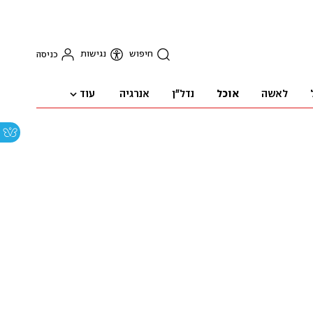
חיפוש
נגישות
כניסה
עוד
לאשה
אוכל
נדל"ן
אנרגיה