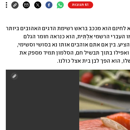
61 תגובות
הוא עשיר, חמאתי, בעל מרקם מושלם, ולא לחינם הוא מככב בראש רשימת הדגים האהובים ביותר 
בעולם ובמיוחד בארה"ב. הסלמון, או בשמו העברי הרשמי אִלְתִּית, הוא כנראה חומר הגלם 
הוורסטילי ביותר שיש למטבח המודרני להציע. בין אם אתם אוהבים אותו נא בסושי וסשימי, 
מעושן, כבוש, או פשוט אפוי, צלוי, מטוגן ואפילו בתוך תבשיל חם, הסלמון תמיד מספק את 
, הוא הפך לבן בית אצל כולנו.