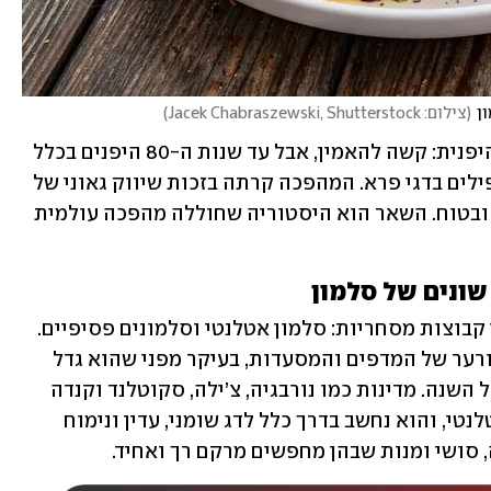
(
צילום: Jacek Chabraszewski, Shutterstock
)
ואם מרחיקים יותר, מגלים את המהפכה היפנית: קשה להאמין, אבל עד שנות ה-80 היפנים בכלל 
לא אכלו סלמון נא בסושי, בגלל פחד מטפילים בדגי פרא. המהפכה קרתה בזכות שיווק גאוני של 
נורבגיה, שהציגה להם סלמון בריכות נקי ובטוח. השאר הוא היסטוריה שחוללה מהפכה עולמית 
שונים של סלמון
בעולם נהוג לחלק את שוק הסלמון לשתי קבוצות מסחריות: סלמון אטלנטי וסלמונים פסיפיים. 
הסלמון האטלנטי הוא השליט הבלתי מעורער של המדפים והמסעדות, בעיקר מפני שהוא גדל 
כמעט כולו בחקלאות ימית וזמין לאורך כל השנה. מדינות כמו נורבגיה, צ’ילה, סקוטלנד וקנדה 
הפכו למרכזי גידול חשובים של סלמון אטלנטי, והוא נחשב בדרך כלל לדג שומני, עדין ונימוח 
 סושי ומנות שבהן מחפשים מרקם רך ואחיד.  