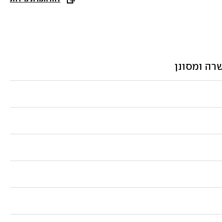
רה ומסונן