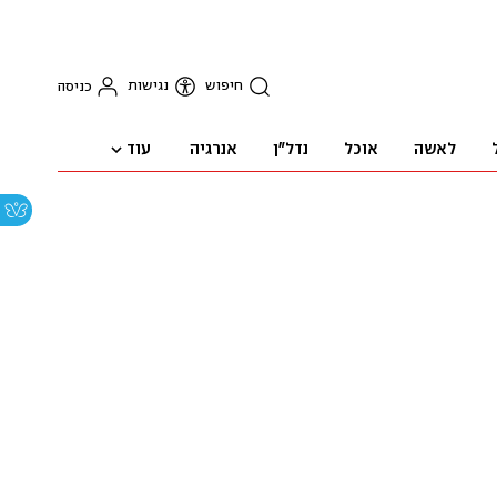
חיפוש
נגישות
כניסה
עוד
לאשה
אוכל
נדל"ן
אנרגיה