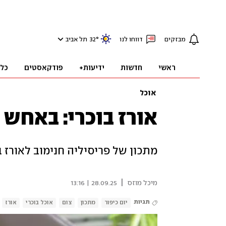
מבזקים
דווחו לנו
°
32
תל אביב
ראשי
חדשות
ידיעות+
פודקאסטים
כל
אוכל
אורז בוכרי: באחש
מתכון של פריסיליה חנימוב לאורז 
|
מיכל מוזס
28.09.25 | 13:16
תגיות
יום כיפור
מתכון
צום
אוכל בוכרי
אורז