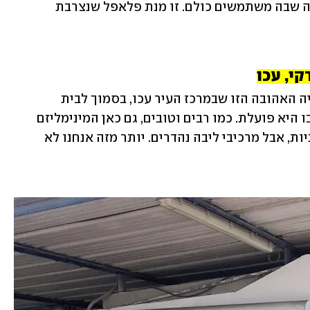
הבחירה בלחמנייה למנת הדגל, ולא בפיתה שבה משתמשים כולם. זו מנת פלאפל שנצרבת 
י, עכו
"הכחול", מכנים המקומיים את הפלאפלייה האהובה הזו שבמרכז העיר עכו, בסמוך לבית 
המשפט, בשל צבעו של הבוטקה הקטן שבו היא פועלת. כמו רבים וטובים, גם כאן המינימליזם 
הוא שם המשחק – מיעוט תוספות יצירתיות, אבל מרכיבי ליבה נהדרים. יותר מזה אנחנו לא 