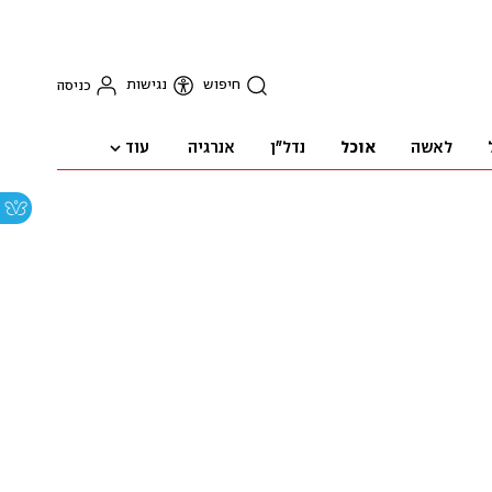
חיפוש
נגישות
כניסה
עוד
לאשה
אוכל
נדל"ן
אנרגיה