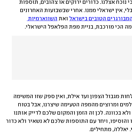
 נוכח אצלנו. 
כדורים ירוקים או צהובים, תוספות 
י, אין ישראלי ממנו. 
אחרי שבשבועות האחרונים 
מבורגרים הטובים בישראל
 ואת 
השווארמיות 
מה הכי מורכבת, בניית מפת הפלאפל הישראלי. 
כרגיל, סקרנו וטעמנו את המנות הכי מוצלחות מגבול הצפון ועד אילת, ואין ספק שזו המשימה 
הכי מורכבת שעמדה לפתחנו. אנחנו די שלמים ומרוצים מהמפה הטעימה שיצרנו, אבל בטוח 
שכמה וכמה מקומות ראויים נותרו בחוץ, ולא בכוונה. לכן זה הזמן והמקום שלכם לדייק אותנו 
ולחזק אותנו. אם טעינו או שכחנו – הגיבו והוסיפו, ויחד עם התוספות שלכם לא נשאיר ולא כדור 
יאללה, מתחילים.