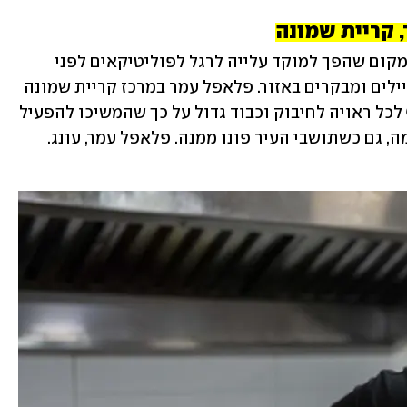
 קריית שמונה
בית האוכל הכי מפורסם בקריית שמונה. מקום שהפך למוקד עלייה לרגל לפוליטיקאים לפני 
בחירות, חיילים לפני או אחרי, וכמובן מטיילים ומבקרים באזור. פלאפל עמר במרכז קריית שמונה 
מציע מנה חמה, בועטת ומנחמת, שבנוסף לכל ראויה לחיבוק וכבוד גדול על כך שהמשיכו להפעיל 
 גם כשתושבי העיר פונו ממנה. פלאפל עמר, עונג.