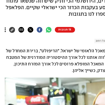
ם, הירושלמי הכי ותיק שיש וזה שנשאר פתוח
סע בעקבות הכדור הכי ישראלי שקיים. הפלאפל
רו לנו בתגובות
1k תגובות
ל רחוב
הגיע הזמן לעשות את הכבוד המתבקש למאכל הלאומי של ישראל. "הדיפולט", ברירת המחדל של 
כל רעב קטן שמנקר. המנה (או החצי) שמלווה אותנו לכל אורך ההיסטוריה המודרנית של המטבח 
ותרבות הבילוי הישראלית. השורשים של המאכל המופלא פרוסים לכל אורך המזרח התיכון, 
דק, כשייך אליהן. 