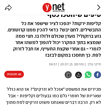
שנייה לפני שזורקים את הלחם:
טיפים שיחסכו כסף
קליפות ירקות? יהפכו לציר שישפר את כל
התבשילים. לחם יבש? כדאי להכין ממנו קרוטונים.
גזע ברוקולי? מעדן שכולם זלזלו בו. חצי ממה
שנמצא בתוך המקרר יכול להפוך למשהו אחר
לגמרי - גם אחרי שקצת התעייף, אז חבל לזרוק
לפח. כך תחסכו במקום לבזבז
תיקי גולן
| פורסם:
20.07.25 | 06:57
43 תגובות
מכירים את המשפט "אוכל לא זורקים"? אז הוא כולל 
שאריות של חומרי גלם כמו גבעולים וקליפות - אבל 
לא רק. הרבה דברים שאנחנו פשוט זורקים לפח מתוך 