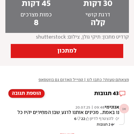
30 דקות
45 דקות
דרגת קושי
כמות מצרכים
קלה
8
קרדיט מתכון: תיקי גולן
, 
צילום: shutterstock
למתכון
מצאתם טעות? כתבו לנו | המייל האדום גם בווטסאפ
43
תגובות
הוספת תגובה
אנונימי
09:48 | 20.07.25
אנ
נו באמת.. מכינים אותנו לרגע שבו המחירים יהיו כל
כך גבוהים, שרוב האנשים יאלצו לבשל ולאכול את
להצטרף לדיון
22
6
הפסולת.. רמז - בקצב עליית המחירים, הרגע הזה
2
תגובות
ממש לא רחוק. כבר היום לא ברור איך משפחה עם
ילדים מצליחה לערוך קניות של מוצרי יסוד בסופר