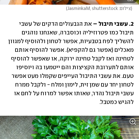
(
צילום: JasminkaM, shutterstock
)
2. עשבי תיבול –
 את הגבעולים הדקים של עשבי 
תיבול כמו פטרוזיליה וכוסברה, שאנחנו נוהגים 
להשליך לפח בטבעיות, אפשר לטחון ולהוסיף למגוון 
מאכלים (אפשר גם להקפיא). אפשר להוסיף אותם 
לטחינה ואז לקבל טחינה ירוקה, או שאפשר להוסיף 
אותם לתערובת הקציצות והם ייטמעו בה ויוסיפו 
טעם. את עשבי התיבול העייפים שקמלו מעט אפשר 
לטחון יחד עם שמן זית, לימון ומלח - ולקבל ממרח 
עשבי תיבול נהדר, שאותו אפשר למרוח על לחם או 
להגיש כמטבל.