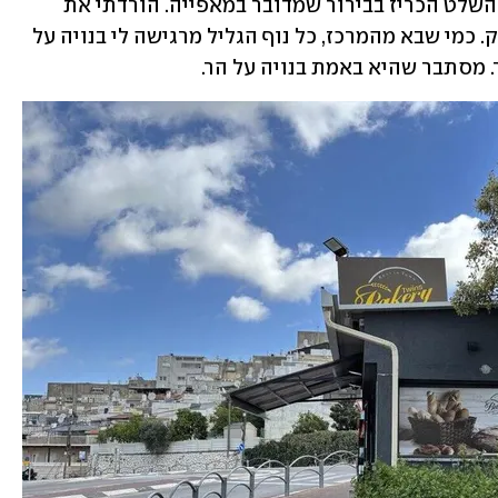
מרחוק, המקום נראה כמו פיצוצייה, אבל השלט הכריז בבירור שמדובר במאפייה. הורדתי את 
הציפיות בהתאם, וחניתי את המונית כחוק. כמי שבא מהמרכז, כל נוף הגליל מרגישה לי בנויה על 
. מסתבר שהיא באמת בנויה על הר.