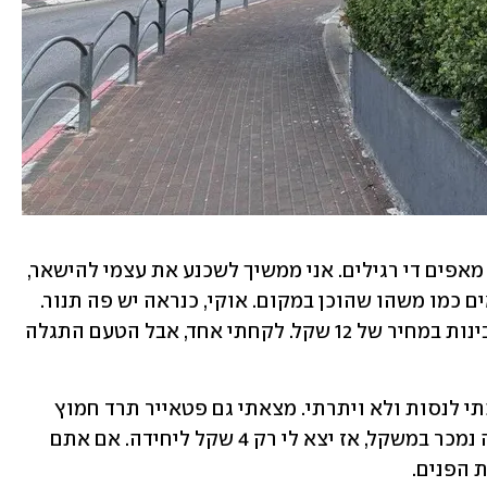
אני צועד צעד ראשון פנימה, מול העיניים מאפים די רגילים. אני ממשיך לשכנע את עצמי להישאר, 
ואז מבחין מאחורי הדלפק במאפים שנראים כמו משהו שהוכן במקום. אוקי, כנראה יש פה תנור. 
בין המאפים היה סמבוסק ארוך במילוי גבינות במחיר של 12 שקל. לקחתי אחד, אבל הטעם התגלה 
למזלי, המחירים היו משתלמים, אז המשכתי לנסות ולא ויתרתי. מצאתי גם פטאייר תרד חמוץ 
מאוד עם סומק בשפע, יותר מדי סומק. זה נמכר במשקל, אז יצא לי רק 4 שקל ליחידה. אם אתם 
 הפנים.