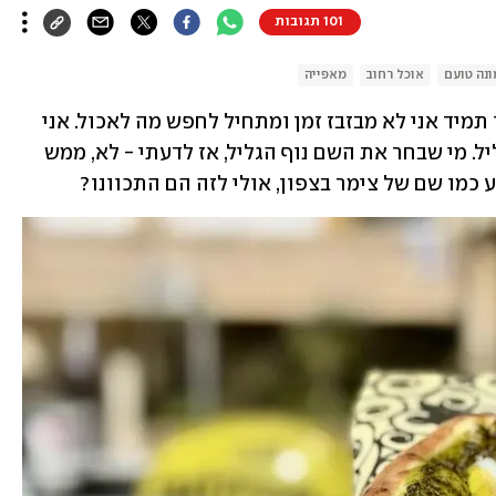
101 תגובות
נה טועם
אוכל רחוב
מאפייה
הגעתי לנצרת עילית, חיכיתי ללקוח, וכמו תמיד אני לא מבזבז זמן ומתחיל לחפש מה לאכול. אני 
לא מכיר את נצרת עילית. סליחה, נוף הגליל. מי שבחר את השם נוף הגליל, אז לדעתי - לא, ממש 
ע כמו שם של צימר בצפון, אולי לזה הם התכוונו? 