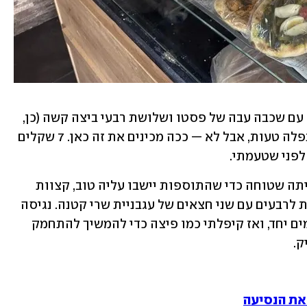
ואז הגיע המאפה המפתיע. פיתה שטוחה עם שכבה עבה של פסטו ושלושת רבעי ביצה קשה (כן, 
בדיוק שלושת רבעי). בהתחלה חשבתי שנפלה טעות, אבל לא — ככה מכינים את זה כאן. 7 שקלים 
לפני שטעמתי. 
כשהתחלתי לאכול, הבנתי את העניין. הפיתה שטוחה כדי שהתוספות יישבו עליה טוב, קצוות 
קצת חרוכים וקראנצ’יים, והביצה מחולקת לרבעים עם שני חצאים של עגבניית שרי קטנה. נגיסה 
אחת גדולה מושלמת קיבלה את כל הטעמים יחד, ואז קיפלתי כמו פיצה כדי להמשיך להתחמק 
ק.
את הנסיעה