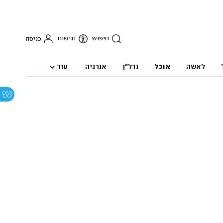
חיפוש
נגישות
כניסה
עוד
לאשה
אוכל
נדל"ן
אנרגיה