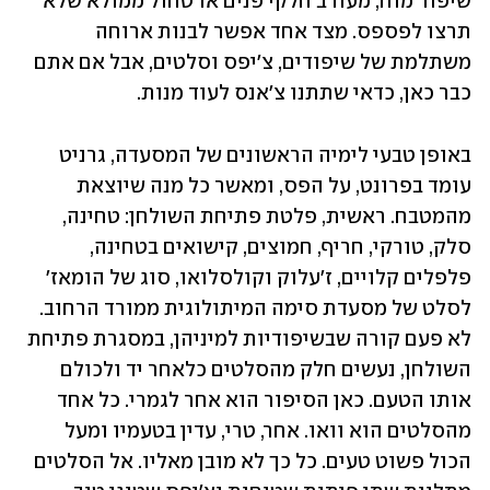
שיפוד מוח, מעורב חלקי פנים או טחול ממולא שלא 
תרצו לפספס. מצד אחד אפשר לבנות ארוחה 
משתלמת של שיפודים, צ'יפס וסלטים, אבל אם אתם 
כבר כאן, כדאי שתתנו צ'אנס לעוד מנות.
באופן טבעי לימיה הראשונים של המסעדה, גרניט 
עומד בפרונט, על הפס, ומאשר כל מנה שיוצאת 
מהמטבח. ראשית, פלטת פתיחת השולחן: טחינה, 
סלק, טורקי, חריף, חמוצים, קישואים בטחינה, 
פלפלים קלויים, ז'עלוק וקולסלואו, סוג של הומאז' 
לסלט של מסעדת סימה המיתולוגית ממורד הרחוב. 
לא פעם קורה שבשיפודיות למיניהן, במסגרת פתיחת 
השולחן, נעשים חלק מהסלטים כלאחר יד ולכולם 
אותו הטעם. כאן הסיפור הוא אחר לגמרי. כל אחד 
מהסלטים הוא וואו. אחר, טרי, עדין בטעמיו ומעל 
הכול פשוט טעים. כל כך לא מובן מאליו. אל הסלטים 