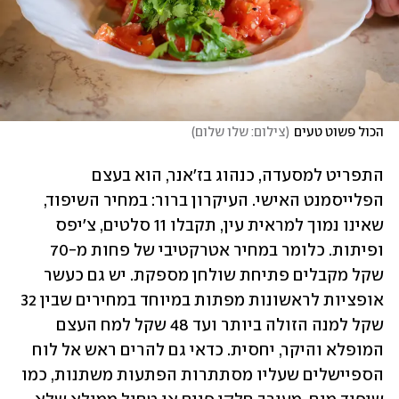
הכול פשוט טעים
(
צילום: שלו שלום
)
התפריט למסעדה, כנהוג בז'אנר, הוא בעצם 
הפלייסמנט האישי. העיקרון ברור: במחיר השיפוד, 
שאינו נמוך למראית עין, תקבלו 11 סלטים, צ'יפס 
ופיתות. כלומר במחיר אטרקטיבי של פחות מ-70 
שקל מקבלים פתיחת שולחן מספקת. יש גם כעשר 
אופציות לראשונות מפתות במיוחד במחירים שבין 32 
שקל למנה הזולה ביותר ועד 48 שקל למח העצם 
המופלא והיקר, יחסית. כדאי גם להרים ראש אל לוח 
הספיישלים שעליו מסתתרות הפתעות משתנות, כמו 