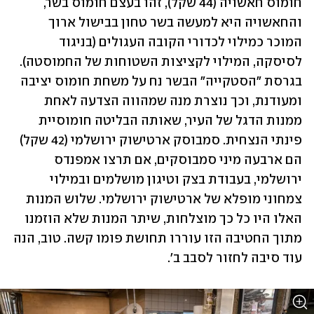
חומוס חאשויה (44 שקל), זהו בעצם חומוס בשר, 
והחאשויה היא למעשה בשר טחון בבישול ארוך 
המוכר כמילוי לכדורי הקובה העגולים (בניגוד 
לסיסקה, המילוי לקציצות השטוחות של החמוסטה). 
בגרסת "הסטקייה" הבשר נח על משחת חומוס יציבה 
ומעודנת, וכך נוצרת מנה שמהווה הצדעה לאחת 
ממנות הדגל של העיר, שאותה הבליטה חומוסיית 
פינתי הנצחית. סמבוסק ארטישוק ירושלמי (42 שקל) 
הם ארבעה מיני סמבוסקים, אם תרצו אמפנדס 
ירושלמי, בעבודת בצק וטיגון מושלמים ובמילוי 
צמחוני מופלא של ארטישוק ירושלמי. שלוש המנות 
האלו היו כל כך מוצלחות, שיתר המנות שלא הוזמנו 
מתוך החטיבה הזו עוררו תחושת פומו קשה. טוב, הנה 
עוד סיבה לחזור לסבב ב'.   