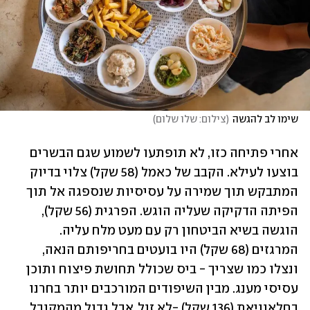
שימו לב להגשה
(
צילום: שלו שלום
)
אחרי פתיחה כזו, לא תופתעו לשמוע שגם הבשרים 
בוצעו לעילא. הקבב של כאמל (58 שקל) צלוי בדיוק 
המתבקש תוך שמירה על עסיסיות שנספגה אל תוך 
הפיתה הדקיקה שעליה הוגש. הפרגית (56 שקל), 
הוגשה בשיא הביטחון רק עם מעט מלח עליה. 
המרגזים (68 שקל) היו בועטים בחריפותם הנאה, 
ונצלו כמו שצריך - ביס שכולל תחושת פיצוח ותוכן 
עסיסי מענג. מבין השיפודים המורכבים יותר בחרנו 
בחלאוויאת (136 שקל) -לא זול, אבל גדול מהמקובל 