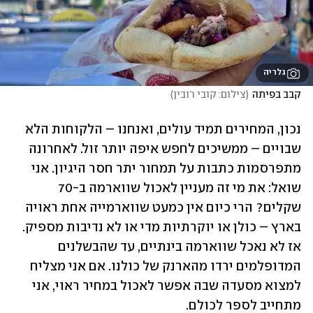
גלריה
קבב בפיתה
(
צילום: קובי רובין
)
נכון, המחירים תמיד עולים, ואנחנו – הלקוחות הלא 
שבויים – ממשיכים לחפש איפה יותר זול. לאחרונה 
מתפרסמות כתבות על תמחור יתר חסר היגיון. אני 
שואל: את מי זה מעניין לאכול שווארמה ב-70 
שקלים? הרי כיום אין כמעט שווארמייה אחת ראויה 
בארץ – כולן או יוקרתיות מדי או לא נדיבות מספיק. 
אז לא נאכל שווארמה בינתיים, עד שהבשלנים 
המדופלמים ירדו מהארנק של כולנו. אם אני מצליח 
למצוא מסעדה שבה אפשר לאכול במחיר ראוי, אני 
מתחייב לספר לכולם.