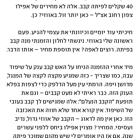
40 שקלים לפיתה קבב. אלה לא מחירים של אפילו 
צפון רחוב אצ"ל – כאן יותר זול. באווזי? כן.
חיכיתי עוד יומיים וכיוונתי את עצמי להגיע. פעם 
ראשונה שלי באווזי. ניגשתי לחלון והזמנתי מנה קבב 
בפיתה. רוצים לאפה? אין תוספת מחיר – אותו הדבר.
מיד אחרי ההזמנה הניחו על האש קבב ענק על שיפוד 
עבה, כמו שצריך - כזה שמגיע מקצה לקצה של המנגל, 
מדושן ויפה. הרמתי עין מעל הדלפק כדי לצפות בפלא 
הענק הזה. כבר ראיתי לא מעט קבבים – וגם את 
תופעת "הקבב הנעלם": אלה שמגישים לך קבב בעובי 
של השיפוד. אין קורא אחד שלא חווה את האכזבה 
הזו. כאן אין מה לדאוג – הקבב של אווזי גדול, נדיב 
ועסיסי. המחיר? מצוין אפילו ביחס ללפני עשרים 
שנה. אם אז היו אומרים לי שיש מקום שמוכר פיתה 