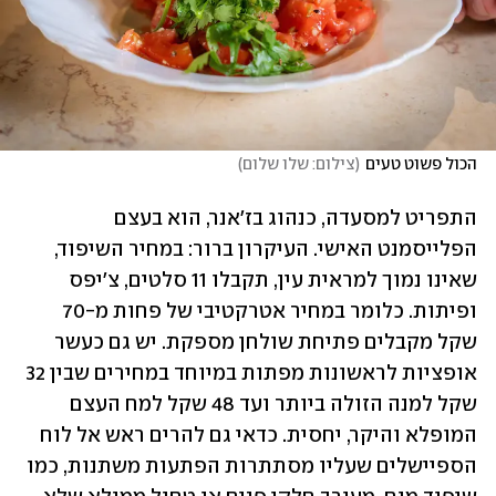
הכול פשוט טעים
(
צילום: שלו שלום
)
התפריט למסעדה, כנהוג בז'אנר, הוא בעצם 
הפלייסמנט האישי. העיקרון ברור: במחיר השיפוד, 
שאינו נמוך למראית עין, תקבלו 11 סלטים, צ'יפס 
ופיתות. כלומר במחיר אטרקטיבי של פחות מ-70 
שקל מקבלים פתיחת שולחן מספקת. יש גם כעשר 
אופציות לראשונות מפתות במיוחד במחירים שבין 32 
שקל למנה הזולה ביותר ועד 48 שקל למח העצם 
המופלא והיקר, יחסית. כדאי גם להרים ראש אל לוח 
הספיישלים שעליו מסתתרות הפתעות משתנות, כמו 