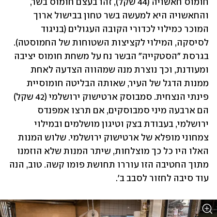
חומוס חאשויה (44 שקל), זהו בעצם חומוס בשר, 
והחאשויה היא למעשה בשר טחון בבישול ארוך 
המוכר כמילוי לכדורי הקובה העגולים (בניגוד 
לסיסקה, המילוי לקציצות השטוחות של החמוסטה). 
בגרסת "הסטקייה" הבשר נח על משחת חומוס יציבה 
ומעודנת, וכך נוצרת מנה שמהווה הצדעה לאחת 
ממנות הדגל של העיר, שאותה הבליטה חומוסיית 
פינתי הנצחית. סמבוסק ארטישוק ירושלמי (42 שקל) 
הם ארבעה מיני סמבוסקים, אם תרצו אמפנדס 
ירושלמי, בעבודת בצק וטיגון מושלמים ובמילוי 
צמחוני מופלא של ארטישוק ירושלמי. שלוש המנות 
האלו היו כל כך מוצלחות, שיתר המנות שלא הוזמנו 
מתוך החטיבה הזו עוררו תחושת פומו קשה. טוב, הנה 
עוד סיבה לחזור לסבב ב'.   