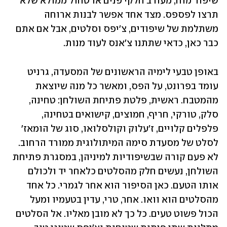
שיפוד מוח, מעורב חלקי פנים או טחול ממולא שלא 
תרצו לפספס. מצד אחד אפשר לבנות ארוחה 
משתלמת של שיפודים, צ'יפס וסלטים, אבל אם אתם 
כבר כאן, כדאי שתתנו צ'אנס לעוד מנות.
באופן טבעי לימיה הראשונים של המסעדה, גרניט 
עומד בפרונט, על הפס, ומאשר כל מנה שיוצאת 
מהמטבח. ראשית, פלטת פתיחת השולחן: טחינה, 
סלק, טורקי, חריף, חמוצים, קישואים בטחינה, 
פלפלים קלויים, ז'עלוק וקולסלואו, סוג של הומאז' 
לסלט של מסעדת סימה המיתולוגית ממורד הרחוב. 
לא פעם קורה שבשיפודיות למיניהן, במסגרת פתיחת 
השולחן, נעשים חלק מהסלטים כלאחר יד ולכולם 
אותו הטעם. כאן הסיפור הוא אחר לגמרי. כל אחד 
מהסלטים הוא וואו. אחר, טרי, עדין בטעמיו ומעל 
הכול פשוט טעים. כל כך לא מובן מאליו. אל הסלטים 