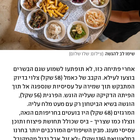
שימו לב להגשה
(
צילום: שלו שלום
)
אחרי פתיחה כזו, לא תופתעו לשמוע שגם הבשרים 
בוצעו לעילא. הקבב של כאמל (58 שקל) צלוי בדיוק 
המתבקש תוך שמירה על עסיסיות שנספגה אל תוך 
הפיתה הדקיקה שעליה הוגש. הפרגית (56 שקל), 
הוגשה בשיא הביטחון רק עם מעט מלח עליה. 
המרגזים (68 שקל) היו בועטים בחריפותם הנאה, 
ונצלו כמו שצריך - ביס שכולל תחושת פיצוח ותוכן 
עסיסי מענג. מבין השיפודים המורכבים יותר בחרנו 
בחלאוויאת (136 שקל) -לא זול, אבל גדול מהמקובל 