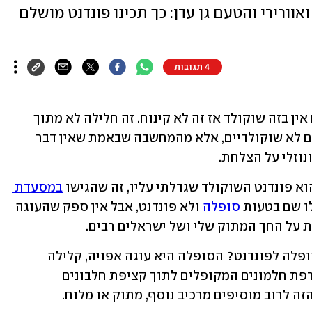
ורירי והטעם גן עדן: כך תכינו פונדנט מושלם
4 תגובות
לקח לי המון זמן להתגבר על הרעיון שאם אין בזה שוקולד אז זה לא קינוח. זה חלילה לא מתוך 
זלזול או חוסר עניין בקינוחים אחרים שהם לא שוקולדיים, אלא מהמחשבה שבאמת שאין דבר 
נוזלי על הצלחת. 
א פונדנט השוקולד שגדלתי עליו, זה שהגישו 
במסעדת 
ו שם בטעות 
סופלה 
ולא פונדנט, אבל אין ספק שהעוגה 
על החך המתוק שלי ושל ישראלים רבים. 
אבל אחת ולתמיד, מה בעצם ההבדל בין סופלה לפונדנט? הסופלה היא עוגה אפויה, קלילה 
ואוורירית המורכבת לרוב מבסיס של רפרפת חלמונים המקופלים לתוך קציפת חלבונים 
ה לרוב מוסיפים מרכיב נוסף, מתוק או מלוח. 