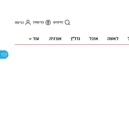
חיפוש
נגישות
כניסה
עוד
לאשה
אוכל
נדל"ן
אנרגיה