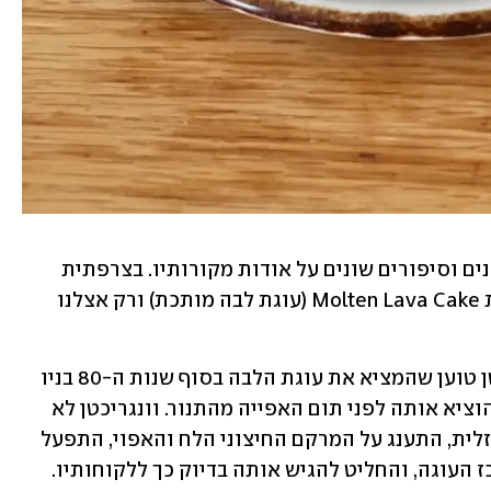
לקינוח ששלט פה בשנות ה-90 שמות שונים וסיפורים שונים על אודות מקורותיו. בצרפתית 
מכנים אותו Mi-Cuit (חצי אפוי), באנגלית Molten Lava Cake (עוגת לבה מותכת) ורק אצלנו 
מחד, השף האמריקאי ז׳אן-ז׳ורז׳ וונגריכטן טוען שהמציא את עוגת הלבה בסוף שנות ה-80 בניו 
יורק, כאשר הכין עוגת ספוג שוקולדית והוציא אותה לפני תום האפייה מהתנור. וונגריכטן לא 
התאפק, טעם את העוגה השוקולדית הנוזלית, התענג על המרקם החיצוני הלח והאפוי, התפעל 
מהמרקם השוקולדי המעניין שקיבל במרכז העוגה, והחליט להגיש אותה בדיוק כך ללקוחותיו. 