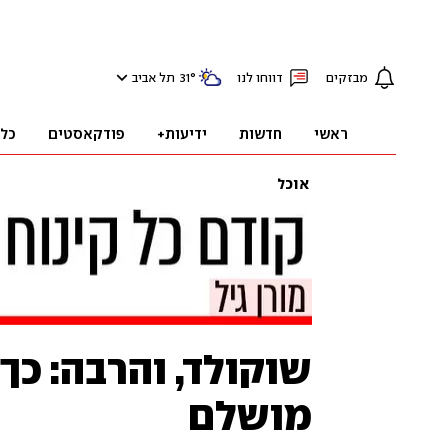
מבזקים
דווחו לנו
°
31
תל אביב
ראשי
חדשות
ידיעות+
פודקאסטים
כל
אוכל
שוקולד, והרבה: כך 
מושלם