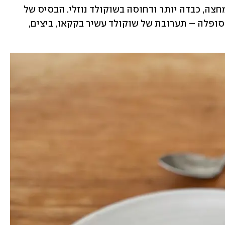
בניגוד אליו, הפונדנט הוא עוגה אפויה למחצה, כבדה יותר ודחוסה בשוקולד נוזלי. הבסיס של 
עוגת הפונדנט הוא פשוט יותר מזה של הסופלה – תערובת של שוקולד עשיר בקקאו, ביצים, 