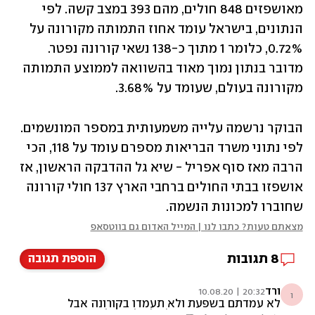
מאושפזים 848 חולים, מהם 393 במצב קשה. לפי 
הנתונים, בישראל עומד אחוז התמותה מקורונה על 
0.72%, כלומר 1 מתוך כ-138 נשאי קורונה נפטר. 
מדובר בנתון נמוך מאוד בהשוואה לממוצע התמותה 
מקורונה בעולם, שעומד על 3.68%. 
הבוקר נרשמה עלייה משמעותית במספר המונשמים. 
לפי נתוני משרד הבריאות מספרם עומד על 118, הכי 
הרבה מאז סוף אפריל - שיא גל ההדבקה הראשון, אז 
אושפזו בבתי החולים ברחבי הארץ 137 חולי קורונה 
שחוברו למכונות הנשמה. 
מצאתם טעות? כתבו לנו | המייל האדום גם בווטסאפ
8
תגובות
הוספת תגובה
ורד
20:32 | 10.08.20
ו
לא עמדתם בשפעת ולא תעמדו בקורונה אבל
אנחנו האזרחים נמשיך לשלם לכם כל חודש כמו