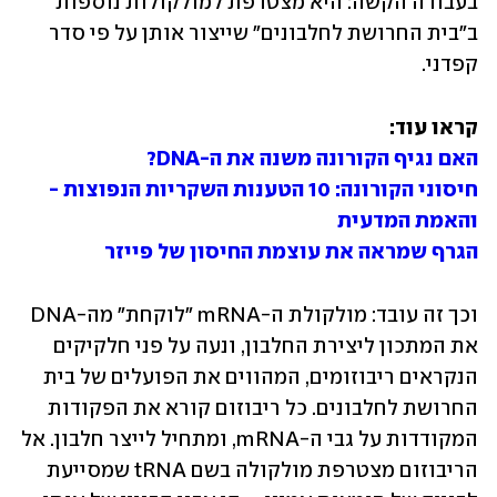
בעבודה הקשה: היא מצטרפת למולקולות נוספות 
ב"בית החרושת לחלבונים" שייצור אותן על פי סדר 
קפדני.
קראו עוד:

האם נגיף הקורונה משנה את ה-DNA?
חיסוני הקורונה: 10 הטענות השקריות הנפוצות - 
והאמת המדעית
הגרף שמראה את עוצמת החיסון של פייזר
וכך זה עובד: מולקולת ה-mRNA "לוקחת" מה-DNA 
את המתכון ליצירת החלבון, ונעה על פני חלקיקים 
הנקראים ריבוזומים, המהווים את הפועלים של בית 
החרושת לחלבונים. כל ריבוזום קורא את הפקודות 
המקודדות על גבי ה-mRNA, ומתחיל לייצר חלבון. אל 
הריבוזום מצטרפת מולקולה בשם tRNA שמסייעת 