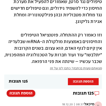
טיפולים נגד סרטן, שאמורים להפעיל את מערכת 
החיסון כדי להשמיד גידולים, וגם טיפולים חדישים 
נגד מחלות מטבוליות ובהן פנילקטונוריה ומחלת 
אגירת גליקוגן.
וזו כאמור רק ההתחלה. פוטנציאל הטיפולים 
והחיסונים באמצעות מולקולת ה-mRNA שבלעדיה 
אין קיום לגוף האדם, הוא עצום. בשנים הקרובות 
"יתלבשו" עוד ועוד חברות על הטכנולוגיה המהפכנית, 
שכבר עכשיו – שינתה את פני הרפואה. 
מצאתם טעות בכתבה? כתבו לנו על זה
125 תגובות
הוספת תגובה
125
תגובות
הוספת תגובה
מיכאל
08:37 | 18.12.20
מ