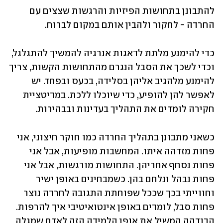
להתבונן בתחושות הפיזיות והרגשות שצצים עם 
החרדה - לחקור ולהבין אותם במקום לברוח. 
כדי להימנע מלתת לדאגות אנרגיה להמשיך להתגלגל, 
וכדי לשכך את הסבל הנגרם מהתחושות הקשות, צריך 
להימנע מלהגיב אליהן בסלידה, בכעס ובפחד. יש 
לאפשר להן להופיע, כדי שיוכלו ללכת. במדיטציית 
חקירה לומדים את התהליך בעדינות ובבהירות. 
כשאני מתבונן בתהליך החרדה כמו חוקר חיצוני, אני 
פחות מזדהה איתו. המחשבות מופיעות, אבל אני 
פחות נסחף אחריהן. התחושות מורגשות, אבל אני 
פחות נבהל ונלחם בהן. כשמבחינים באופן ישיר 
וחווייתי בכך שככל שפוחתת התגובה לחרדה נוצר 
פחות סבל, לומדים באופן אינטואיטיבי איך להרפות. 
הבודהה המשיל את אופן הלמידה הזה לאדם שמגלה 