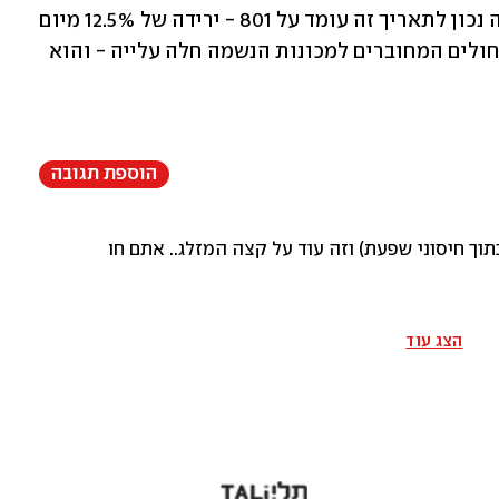
אדם בישראל. מספר החולים שמצבם קשה נכון לתאריך זה עומד על 801 - ירידה של 12.5% מיום 
שני שעבר, אז מספרם היה 916. במספר החולים המחוברים למכונות הנשמה חלה עלייה - והוא 
הוספת תגובה
(בתוך חיסוני שפעת) וזה עוד על קצה המזלג.. אתם חושבים שזה שט
הצג עוד