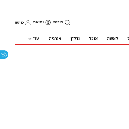
חיפוש
נגישות
כניסה
עוד
לאשה
אוכל
נדל"ן
אנרגיה