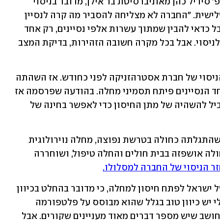
בראיון לאולפן ynet הבוקר (ג') אומר פרופ' סיריל כהן מאוניברסיטת בר אילן, מדובר בניסוי 
הגדול ביותר של חיסוני קורונה בפאזה שלישית. "החברה לא מצליחה להסביר מה קרה לנסיין 
ולכן יש חשיבות רבה לעצירת התהליך. אבל כדאי להבין שמתוך עשרות אלפי נסיינים, רק אחד 
פיתח משהו, אז כלל לא בטוח שזה קשור לניסוי. אבל בכל מקרה חשובה הזהירות, בדיקת המצב 
הוא הזכיר כי דבר דומה קרה גם במהלך הניסוי של חברת אסטרהזניקה לפני כחודש. אז השהתה 
החברה את הניסויים בבני אדם אחרי שאחד הנסיינים פיתח תסמיני מחלה. בהודעה שפרסמה אז 
החברה נכתב כי "הליך ביקורת שגרתי הוביל להשהיה של מתן החיסון כדי לאפשר בחינה של 
 שהתגלתה כחולה 
בטרשת נפוצה
, מחלה נוירולוגית 
כרונית, שאינה קשורה כלל לחיסונים. החולה אושפזה בבית חולים והחלה טיפול, ושוחררה 
ר הניסוי של החברה למסלולו.
פרופ' כהן מוסיף ואומר לגבי הסיכויים של ישראל לפתח חיסון למחלה, כי מדובר בהחלט בכיוון 
חיובי. "אני באמת חושב שלחיסון הישראלי יש כיוון טוב בגלל שהוא מבוסס על פלטפורמה 
שהצליחה על מחלה אחרת, האבולה. אני חושב שיש מספר דברים מאוד מעניינים שקורים. אבל 