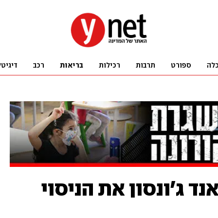
לה
ספורט
תרבות
רכילות
בריאות
רכב
דיגיטל
נד ג'ונסון את הניסוי