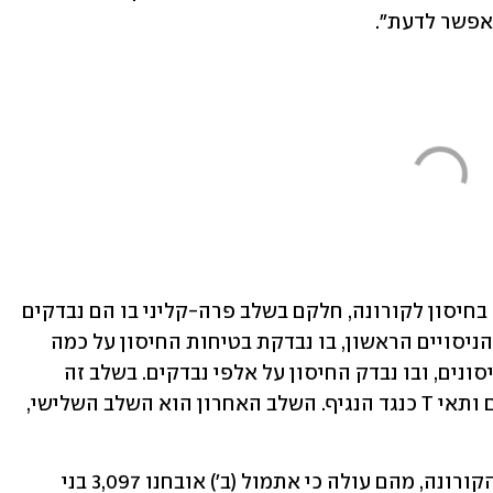
 אפשר לדעת".
נכון להיום, מתבצעים לפחות 173 ניסויים בחיסון לקורונה, חלקם בשלב פרה-קליני בו הם נבדקים 
במעבדה או על בעלי חיים, 25 מהם בשלב הניסויים הראשון, בו נבדקת בטיחות החיסון על כמה 
עשרות נבדקים. בשלב השני נמצאים 15 חיסונים, ובו נבדק החיסון על אלפי נבדקים. בשלב זה 
נבדקת גם יעילותו, כלומר יצירת הנוגדנים ותאי T כנגד הנגיף. השלב האחרון הוא השלב השלישי, 
בתוך כך, עדכן משרד הבריאות את נתוני הקורונה, מהם עולה כי אתמול (ב') אובחנו 3,097 בני 