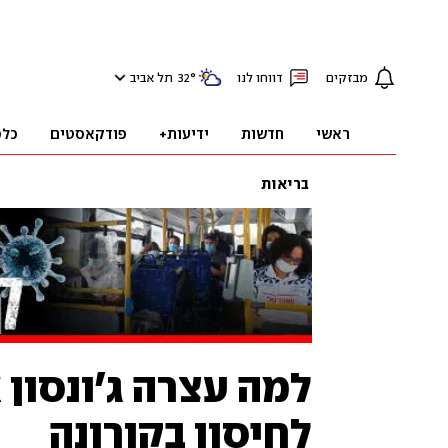
מבזקים
דווחו לנו
°
32
תל אביב
ראשי
חדשות
ידיעות+
פודקאסטים
כלכ
בריאות
למה עצרה ג'ונסון א
לחיסון בקורונה