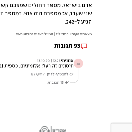
הגיע ל-242.  
מצאתם טעות? כתבו לנו | המייל האדום גם בווטסאפ
93
תגובות
אנונימי
12:26 | 13.10.20
אנ
חיסונים זה רעל! אלומיניום, כספית 
להצטרף לדיון
11
127
13
תגובות