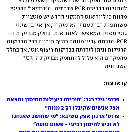
זיהו גרסה "חמקנית" של האומיקרון שעלולה לא 
להתגלות בבדיקת PCR שגרתית.  ה"גרדיאן" הבריטי 
מדווח כי לווריאנט החמקני החדש יש מוטציות 
משותפות רבות עם זן האומיקרון, אך אין בו שינוי 
גנטי מסוים המאפשר לאתר אותו בחלק מבדיקות ה-
PCR. הגרסה עדיין מזוהה כנגיף קורונה בכל הבדיקות 
הרגילות וניתן לזהותה בבדיקות ריצוף גנטי, אך בחלק 
מהמקרים הוא עלול להתחמק מבדיקת ה-PCR 
השגרתית.
קראו עוד:
פרופ' גילי רגב: "הירידה ביעילות החיסון נמצאה 
אצל אנשים שקיבלו רק 2 מנות"
פרופ' ארנון אפק משיבא: "מי שחושב שאנחנו 
לא נגיע לחיסון רביעי - פשוט טועה" 