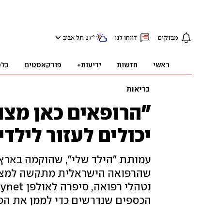
מבזקים
דווחו לנו
°
27
תל אביב
ראשי
חדשות
ידיעות+
פודקאסטים
כלכ
בריאות
"הרופאים כאן מצוי
יכולים לעזור לילד
עמותת "הילד שלי", שהוקמה בארץ 
שהרפואה הישראלית מתקשה למצוא 
נ
הכספים שנדרשים כדי לממן את ה