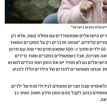
יים שלא נמצאו בישראל"
לדבריה, העמותה אינה מטפלת בכלל הילדים הישראלים שמתמודדים עם מחלה קשה, אלא רק 
באלו שנזקקים לטיפולים ייחודיים כמו ניסויים קליניים. "אנחנו מדברים רק על המקרים המאוד 
קשים - כ-10% מהילדים. מדובר ב-40 עד 50 ילדים מתוך כ-500 שמאובחנים מדי שנה עם סרטן 
או עם מחלה קשה אחרת. בישראל יש רפואה מצוינת, אבל כשמטפלים במקרים מאוד נדירים 
וקשים, אין מספיק ידע וניסיון. לרופאים הישראלים גם לא תמיד יש את הזמן ואת הכלים למצוא 
פתרונות. זה כמו לחפש מחט בערימת שחת. אנחנו מאפשרים להורים של הילדים הללו להגיע 
אחת מפעולות העמותה - הקמת ועדה בינלאומית שבה חברים מומחים לגידולי מוח של ילדים. 
"אנחנו מאפשרים להורים להתייעץ עם המומחים בזום, לקבל מהם המון מידע חשוב ואחר כך 
ה. 