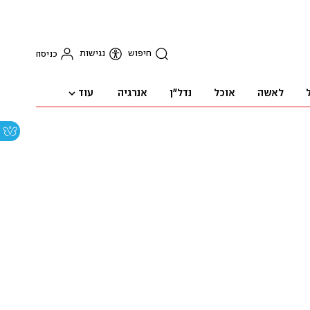
חיפוש
נגישות
כניסה
עוד
לאשה
אוכל
נדל"ן
אנרגיה