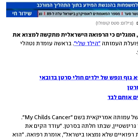
(
צילום: סטס קופולו
)
מה עושים הורים לילדים עם מחלה קשה, המגלים כי הרפואה הישראלית מתקשה למצוא את 
פועלת העמותה 
"הילד שלי"
. בראשה עומדת נטהלי 
 גוף ונפש של ילדים חולי סרטן בדובאי
רטן
 אותם לבד
העמותה הוקמה לפני כשנתיים כשלוחה של עמותה אמריקאית בשם "My Childs Cancer".  
עמותה זו נוסדה לפני כעשור על ידי עודד גרינשטיין, שבתו חלתה בסרטן. "עודד הקים את 
העמותה ממקום של חיפוש אחר פתרונות רפואיים שלא נמצאו בישראל", אומרת רפואה. "הוא 