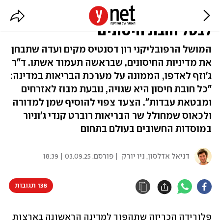
מהפכה בפלורידה: המושל מתכוון
לבטל חובת חיסונים
המושל הרפובליקני רון דסנטיס מקים ועדה שתבחן
את מדיניות החיסונים, שבראשה תעמוד אשתו. ד"ר
ג'וזף לאדפו, הממונה על מערכת הבריאות במדינה:
"כל חובת חיסון היא שגויה, נובעת מבוז לאזרחים
ומבטאת עבדות". הצעד צפוי להוסיף שמן למדורה
ולכאוס שמחולל שר הבריאות רוברט קנדי ג'וניור
במוסדות החשובים בעולם בתחום
דניאל אדלסון, ניו יורק
| פורסם:
03.09.25 | 18:39
138 תגובות
פלורידה הכריזה שתהפוך למדינה הראשונה בארצות 