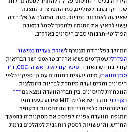
הירידה בכיסוי החיסוני עלולה להחזיר למפה מחלות 
שנדחקו בעבר לשוליים, כמו התפרצות החצבת 
שאירעה לאחרונה במדינה. כעת, המהלך של פלורידה 
עשוי להאיץ את המגמה ולהפוך לסמל במאבק 
הפוליטי-תרבותי סביב חיסונים בארה"ב.
המהלך בפלורידה מצטרף ל
שורת צעדים במישור 
הפדרלי
 שמקדמים נשיא ארה"ב טראמפ ושר הבריאות 
קנדי. בחודש האחרון 
פיטר קנדי את ראש ה-CDC, ד"ר 
סוזן מונארז
, מינה יועצים המזוהים עם קו ספקני כלפי 
חיסונים והקים ועדה מיוחדת לבחינת ההמלצות 
הנוכחיות לחיסונים. בין חברי הוועדה נמצא גם 
ד"ר 
רצף לוי
, חוקר ישראלי מ-MIT שידוע בעמדותיו 
הביקורתיות כלפי מדיניות ההתחסנות בתקופת 
המגפה. הוועדה צפויה לפרסם את מסקנותיה בהמשך 
החודש, והן עשויות לספק רוח גבית למהלכים ברמת 