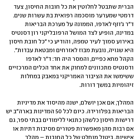
הברית שתבטל לחלוטין את כל חובות החיסון, צעד 
דרמטי שמערער מוסכמה רפואית בת עשרות שנים. 
ד"ר ג'וזף לאדפו, הממונה על מערכת הבריאות 
במדינה, הופיע לצד המושל הרפובליקני רון דסנטיס 
באירוע סמוך לעיר טמפה, והודיע כי "כל חובת חיסון 
היא שגויה, נובעת מבוז לאזרחים ומבטאת עבדות". 
הקהל מחא כפיים, והמסר היה חד: ד"ר לאדפו 
ודסנטיס מתכוונים למחוק את אחד הכלים המרכזיים 
ששימשו את הציבור האמריקני במאבק במחלות 
זיהומיות במשך דורות.
המהלך, אם אכן יושלם, ישנה מהיסוד את מדיניות 
הבריאות בפלורידה. כיום לכל 50 המדינות בארה"ב יש 
דרישות חיסון כלשהן כתנאי ללימודים בבתי ספר, גם 
אם רבות מהן מאפשרות פטורים מסיבות דתיות או 
אישיות. ביטול מוחלט של כל החובות – מהלך 