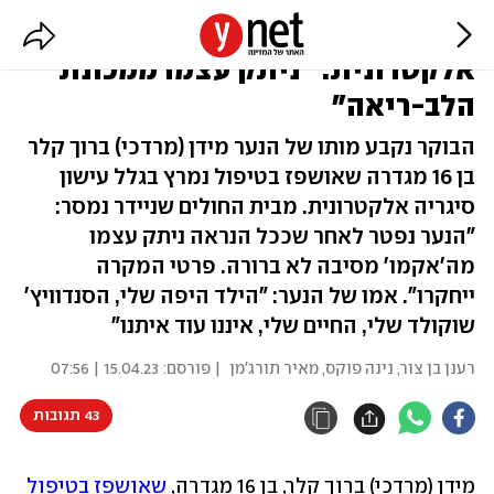
נפטר הנער שאושפז בגלל סיגריה
אלקטרונית: "ניתק עצמו ממכונת
הלב-ריאה"
הבוקר נקבע מותו של הנער מידן (מרדכי) ברוך קלר
בן 16 מגדרה שאושפז בטיפול נמרץ בגלל עישון
סיגריה אלקטרונית. מבית החולים שניידר נמסר:
"הנער נפטר לאחר שככל הנראה ניתק עצמו
מה'אקמו' מסיבה לא ברורה. פרטי המקרה
ייחקרו". אמו של הנער: "הילד היפה שלי, הסנדוויץ'
שוקולד שלי, החיים שלי, איננו עוד איתנו"
רענן בן צור
,
נינה פוקס
,
מאיר תורג'מן
| פורסם:
15.04.23 | 07:56
43 תגובות
מידן (מרדכי) ברוך קלר, בן 16 מגדרה, 
שאושפז בטיפול 