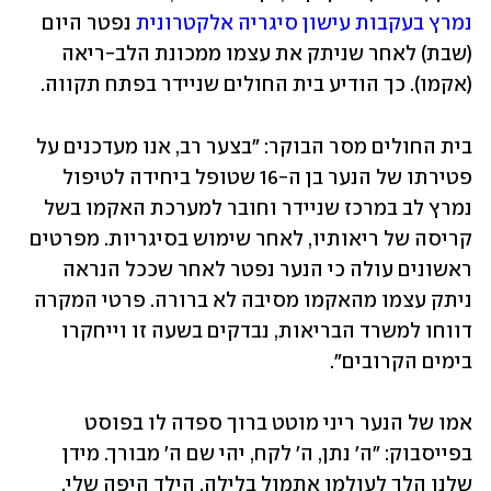
נמרץ בעקבות עישון סיגריה אלקטרונית
 נפטר היום 
(שבת) לאחר שניתק את עצמו ממכונת הלב-ריאה 
(אקמו). כך הודיע בית החולים שניידר בפתח תקווה. 
בית החולים מסר הבוקר: "בצער רב, אנו מעדכנים על 
פטירתו של הנער בן ה-16 שטופל ביחידה לטיפול 
נמרץ לב במרכז שניידר וחובר למערכת האקמו בשל 
קריסה של ריאותיו, לאחר שימוש בסיגריות. מפרטים 
ראשונים עולה כי הנער נפטר לאחר שככל הנראה 
ניתק עצמו מהאקמו מסיבה לא ברורה. פרטי המקרה 
דווחו למשרד הבריאות, נבדקים בשעה זו וייחקרו 
בימים הקרובים". 
אמו של הנער ריני מוטט ברוך ספדה לו בפוסט 
בפייסבוק: "ה' נתן, ה' לקח, יהי שם ה' מבורך. מידן 
שלנו הלך לעולמו אתמול בלילה. הילד היפה שלי, 