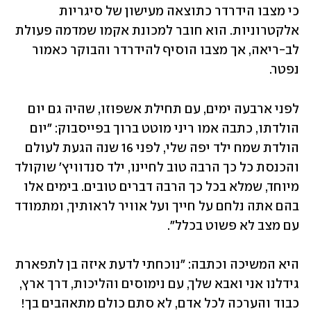
כי מצבו הידרדר כתוצאה מעישון של סיגריות 
אלקטרוניות. הוא חובר למכונת אקמו שמדמה פעולת 
לב-ריאה, אך מצבו הוסיף להידרדר והבוקר כאמור 
נפטר. 
לפני ארבעה ימים, עם תחילת אשפוזו, שהיה גם יום 
הולדתו, כתבה אמו ריני מוטט ברוך בפייסבוק: "יום 
הולדת שמח ילד יפה שלי, לפני 16 שנה הגעת לעולם 
והכנסת כל כך הרבה טוב לחיינו, ילד סנדוויץ' שוקולד 
מיוחד, שמלא בכל כך הרבה דברים טובים. בימים אלו 
בהם אתה נלחם על חייך ועל אוויר לראותיך, ומתמודד 
עם מצב לא פשוט בכלל".
היא המשיכה וכתבה: "נוכחתי לדעת איזה בן לתפארת 
גידלנו אני ואבא שלך, עם נימוסים והליכות, דרך ארץ, 
כבוד והערכה לכל אדם, לא סתם כולם מתאהבים בך! 