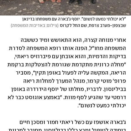
"לא יכולתי כמעט לנשום". יוסף ג'בארה עם משפחתו בדינאן 
שבצפון-מערב צרפת, שם החל לקרוס
(
צילום: באדיבות המשפחה
)
אחרי מנוחה קצרה, הוא התאושש ומיד כששבה 
המשפחה מחו"ל, הפנה אותו רופא המשפחה לסדרת 
בדיקות והדמיות, והוא אובחן עם פיברוזיס ריאתי, 
"מחלה כרונית מתקדמת שגורמת להצטלקות ברקמת 
הריאה, המקשה עליה לפעול באופן תקין", מסביר 
פרופ' מוטי קרמר, מנהל המערך למחלות ריאה 
בבילינסון. לדבריו, מחלתו של יוסף הידרדרה באופן 
דרמטי עד שהגיע לסף מוות. "באמצע אוגוסט כבר לא 
יכולתי כמעט לנשום".
ג'בארה אושפז עם כשל ריאתי חמור ומסכן חיים 
ביחידה לטיפול נמרץ כללי בבילינסון, מחובר למכונת 