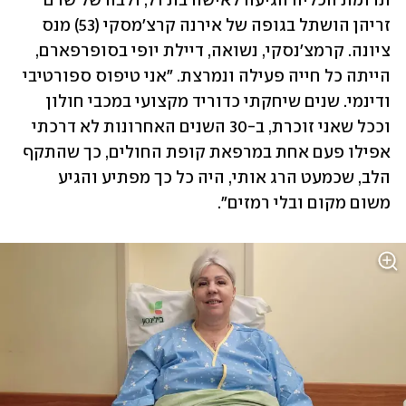
תרומת הכליה הגיעה לאישה בת 71, ולבה של שרם 
זריהן הושתל בגופה של אירנה קרצ'מסקי (53) מנס 
ציונה. קרמצ'נסקי, נשואה, דיילת יופי בסופרפארם, 
הייתה כל חייה פעילה ונמרצת. "אני טיפוס ספורטיבי 
ודינמי. שנים שיחקתי כדוריד מקצועי במכבי חולון 
וככל שאני זוכרת, ב-30 השנים האחרונות לא דרכתי 
אפילו פעם אחת במרפאת קופת החולים, כך שהתקף 
הלב, שכמעט הרג אותי, היה כל כך מפתיע והגיע 
משום מקום ובלי רמזים".