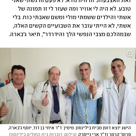
ואת האצבעות. זה היה נורא. לא פעם הרגשתי שאני 
טובע. לא היה לי אוויר ומה שעזר לי זו תמונה של 
אשתי והילדים ששמתי מולי ומשם שאבתי כוח. בלי 
אשתי, לא הייתי עובר את השבועיים הקשים האלה, 
שבמהלכם מצבי הנפשי הלך והידרדר", תיאר ג'בארה. 
הישג יוצא דופן מבית בילינסון. מימין: ד"ר איתי בן דוד, יוסף ג'בארה, 
פרופ' קרמר וד"ר ארי ניימרק
(
צילום: דוברות בית החולים בילינסון
)