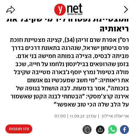
"סרט מטורף": קצינת הסייבר
המצטיינת נפטרה ליד מי שקיבל את
ריאותיה
רס"ן אפרת שרם זריהן (34), קצינה מצטיינת וזוכת
פרס ביטחון ישראל, שנהרגה בתאונת דרכים בדרך
מביתה לבסיס, הצילה במותה חמישה בני אדם.
בזמן שהרופאים בבילינסון נלחמו על חייה, שכב
מולה בטיפול נמרץ יוסף ג'בארה מטייבה שקיבל
את ריאותיה: "מי חשב שמעכשיו גם אנשום
בזכותה", אמר בדמעות. לבה הושתל בגופה של
אירנה קרצ'מסקי: "הבטחתי לבנה הקטן שאשמור
על הלב שלה הכי טוב שאפשר"
אריאלה איילון
| עודכן:
11.09.23 | 07:00
173 תגובות