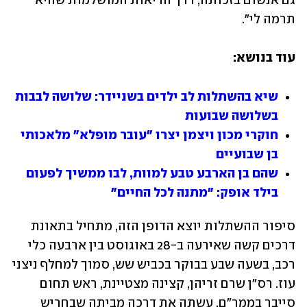
גם אנשום בזכותה, דרך הריאות המושלמות שהיא 
תרמה לי". 
עוד בנושא:
שיא בהשתלות לב ילדים בשניידר: שלושה לבבות 
בשלושה שבועות
חוקרי מכון ויצמן יצרו "עובר מופלא" מלאכותי 
בן שבועיים
שהם בן הארבע טבע למוות, לבו ממשיך לפעום 
בילד אופק: "מתנה לכל החיים"
סיפור ההשתלות יוצא הדופן הזה, מתחיל בתאונת 
דרכים קשה שאירעה ב-28 באוגוסט בין ארבעה כלי 
רכב, בשעה שבע בבוקר בכביש שש, סמוך למחלף ניצני 
עוז. רס"ן שרם זריהן, קצינה מצטיינת, ראש תחום 
סייבר בממר"ם, עשתה את דרכה מביתה שבחריש 