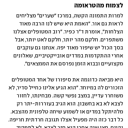
לצמוח מהטראומה
למרות התמונה הקשה, במרכז "שערים" מצליחים 
לראות גם אור. "האמת היא שיש לנו הרבה מאוד 
הצלחות", אומרת ד"ר כפיר. "רוב המטופלים אצלנו 
משתפרים. חלקם מהר יותר, חלקם לאט יותר, אבל 
בסך הכול יש שיפור מאוד יפה. אנחנו גם עוקבים 
אחרי ההתקדמות במדדים אובייקטיביים, שאלונים 
מקצועיים ובבוא הזמן נפרסם את הממצאים".
היא מביאה כדוגמה את סיפורו של אחד המטופלים 
הזכורים לה במיוחד. "הוא הגיע אלינו כחייל סדיר, לא 
משוחרר עדיין, במצב נפשי קשה. מבחינתו, לחזור 
לצבא לא בא בחשבון. הוא הגיב בעוררות-יתר רק 
מלהיתקל במדים או לשמוע שיחה טלפונית מהצבא. 
כל דבר כזה היה מפעיל אצלו תגובה חרדתית חריפה. 
והיום, חצי שנה אחרי הוא חזר לצבא, לא לתפקיד 