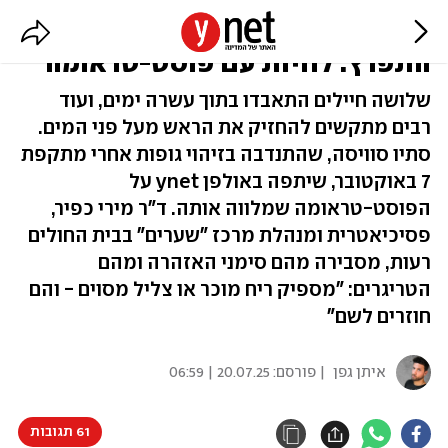
האמא פתחה קופסת שימורים, הבן
התפרץ: לחיות עם פוסט-טראומה
שלושה חיילים התאבדו בתוך עשרה ימים, ועוד
רבים מתקשים להחזיק את הראש מעל פני המים.
סתיו סוויסה, שהתנדבה בזיהוי גופות אחרי מתקפת
7 באוקטובר, שיתפה באולפן ynet על
הפוסט-טראומה שמלווה אותה. ד"ר מירי כפיר,
פסיכיאטרית ומנהלת מרכז "שערים" בבית החולים
רעות, מסבירה מהם סימני האזהרה ומהם
הטריגרים: "מספיק ריח מוכר או צליל מסוים - והם
חוזרים לשם"
איתן גפן
| פורסם:
20.07.25 | 06:59
61 תגובות