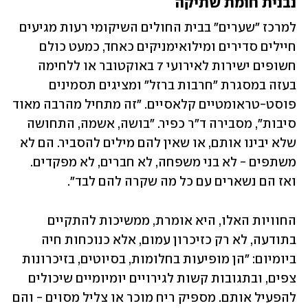
נבנית חומת שתיקה
למרכז "שערים" בבית החולים השיקומי רעות מגיעים 
חיילים סדירים ומילואימניקים כאחד, כמעט כולם 
חשופים ישירות לאירועי 7 באוקטובר או ללחימה 
בעזה במסגרת "חרבות ברזל" ומציגים תסמינים 
פוסט-טראומטיים קלאסיים. "זה מתחיל מהרבה מאוד 
סיבות", מסבירה ד"ר כפיר. "בושה, אשמה, התחושה 
שלא יבינו אותם, או שאין להם מילים להסביר. הם לא 
משתפים - לא בני משפחה, לא חברים, לא מפקדים. 
ואז הם נשארים עם כל מה שקרה להם לבד".
החוויות האלו, היא אומרת, ממשיכות להתקיים 
בתודעה, לא רק כזיכרון עמום, אלא כנוכחות חיה 
ביומיום: "הן מופיעות בחלומות, בסיוטים, בזיכרונות 
צפים, ובתגובות קשות לגירויים יומיומיים שיכולים 
להפעיל אותם. מספיק ריח מוכר או צליל מסוים - והם 