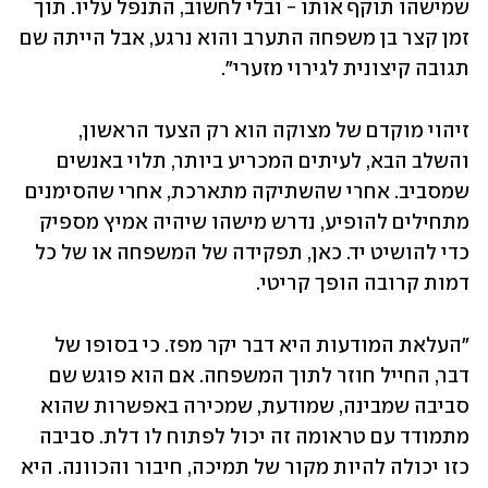
שמישהו תוקף אותו - ובלי לחשוב, התנפל עליו. תוך 
זמן קצר בן משפחה התערב והוא נרגע, אבל הייתה שם 
תגובה קיצונית לגירוי מזערי".
זיהוי מוקדם של מצוקה הוא רק הצעד הראשון, 
והשלב הבא, לעיתים המכריע ביותר, תלוי באנשים 
שמסביב. אחרי שהשתיקה מתארכת, אחרי שהסימנים 
מתחילים להופיע, נדרש מישהו שיהיה אמיץ מספיק 
כדי להושיט יד. כאן, תפקידה של המשפחה או של כל 
דמות קרובה הופך קריטי.
"העלאת המודעות היא דבר יקר מפז. כי בסופו של 
דבר, החייל חוזר לתוך המשפחה. אם הוא פוגש שם 
סביבה שמבינה, שמודעת, שמכירה באפשרות שהוא 
מתמודד עם טראומה זה יכול לפתוח לו דלת. סביבה 
כזו יכולה להיות מקור של תמיכה, חיבור והכוונה. היא 