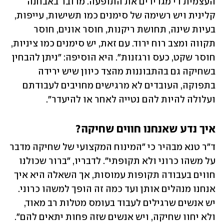
העצמית די מגדירים את התופעה. מדובר באבחנה 
קלינית ויש רשימה של סימנים כמו תשישות, עייפות, 
בעיות שינה, תחושת ריקנות, חוסר אונים, חוסר 
תקווה ומצב רוח ירוד. עם זאת, יש סימנים כמו ציניות, 
חוסר שקט, כעס ורגזנות". היא הוסיפה: "ניתן להבחין 
בשחיקה גם בהתבוננות מהצד כיוון שיש ירידה 
בתפוקה, העובדים לא מרגישים מחויבים לעבודתם 
ועלולה להיות להם נטייה לאחר או להיעדר".
איך נדע שאנחנו חווים שחיקה?
ד"ר טנא מבהיר כי "המינוח המקצועי של שחיקה מדבר 
על משהו כרוני ולא תקופתי". לדבריו, "ברור שכולנו 
חווים בעבודה תקופות עמוסות, אך השאלה היא איך 
אנחנו מנהלים אותן ועד כמה זה הופך למשהו כרוני. 
יש אנשים שרגילים לעבוד בעומס מטלות רב מאוד, 
ולא יחוו שחיקה, ויש אנשים שזה פחות יתאים להם".