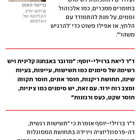
בריטני האנט
בחומרים ממכרים, כמו אלכוהול 
צילום: יח"צ 
הקלינקה של 
וסמים, על מנת להתמודד עם 
האלפים
הלחץ, או אפילו פשוט כדי 'להרגיש 
משהו'".
ד"ר ליאת ברזילי-יוסף: "מדובר באבחנה קלינית ויש 
רשימה של סימנים כמו תשישות, עייפות, בעיות 
שינה, תחושת ריקנות, חוסר אונים, חוסר תקווה 
ומצב רוח ירוד. עם זאת, יש סימנים כמו ציניות, 
חוסר שקט, כעס ורגזנות"
ד"ר ברזילי-יוסף אומרת כי "תשישות רגשית, 
דה-פרסונליזציה וירידה בתחושת המסוגלות 