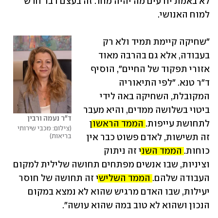
לא באמת יודעים מה יהיה מחר. זה בעצם דבר חדש 
למוח האנושי.
"שחיקה קיימת תמיד ולא רק 
בעבודה, אלא גם בהרבה מאוד 
אזורי תפקוד של החיים", הוסיף 
ד"ר טנא. "לפי התיאוריה 
המקובלת, השחיקה באה לידי 
ביטוי בשלושה ממדים, והיא מעבר 
ד"ר נעמה ורבין
לתחושת עייפות. 
הממד הראשון
צילום: מכבי שירותי 
בריאות
זה תשישות, לאדם פשוט כבר אין 
כוחות. 
הממד השני
 זה ניתוק 
וציניות, שבו אנשים מפתחים תחושה שלילית למקום 
העבודה שלהם. 
הממד השלישי
 זה תחושה של חוסר 
יעילות, שבו האדם מרגיש שהוא לא נמצא במקום 
הנכון ושהוא לא טוב במה שהוא עושה".