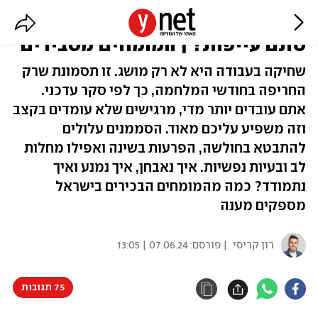
שחיקה בעבודה - איך תדעו שזו לא
סתם עייפות? | המומחים מסבירים
שחיקה בעבודה היא לא רק מושג. זו תסמונת שרק
החריפה בחודשי המלחמה, כך לפי סקר עדכני.
אתם עובדים יותר מדי, מרגישים שלא עומדים בקצב
וזה משפיע עליכם מאוד. הסממנים עלולים
להתבטא בחולשה, הפרעות בשינה ואפילו מחלות
לב ובעיות נפשיות. איך נאבחן, איך נמנע ואיך
נתמודד? כמה מהמומחים הבכירים בישראל
מספקים מענה
רון קריסי
| פורסם:
07.06.24 | 13:05
75 תגובות