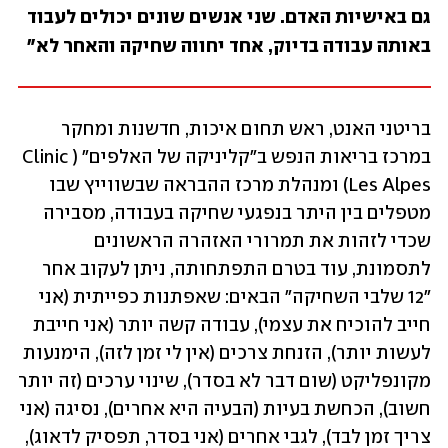
גם באישיות האדם. שני אנשים שונים יכולים לעבוד 
באותה עבודה בדיוק, אחד יחווה שחיקה והאחר לא"
בריטני האנט, ראש תחום איכות, חדשנות ומחקר 
במרכז בריאות הנפש ב"קליניקה של האלפים" (Clinic 
Les Alpes) ומנהלת מרכז ההבראה שבשווייץ שבו 
מטפלים בין היתר בנפגעי שחיקה בעבודה, מסבירה 
שכדי לזהות את תמרורי האזהרה הראשונים 
לתסמונת, עוד בטרם התפתחותה, ניתן לעקוב אחר 
"12 שלבי השחיקה" הבאים: שאפתנות כפייתית (אני 
חייב להוכיח את עצמי), עבודה קשה יותר (אני חייבת 
לעשות יותר), הזנחת צרכים (אין לי זמן לזה), הימנעות 
מקונפליקט (שום דבר לא בסדר), שינוי ערכים (זה יותר 
חשוב), הכחשת בעיות (הבעיה היא אחרים), נסיגה (אני 
צריך זמן לבד), לגבי אחרים (אני בסדר, תפסיק לדאוג), 