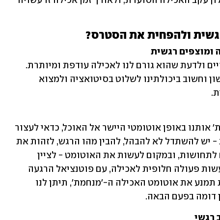
רגשיות. רבים עשויים לחוש תסכול וכישלון עקב האכילה הסוערת, ולאורך זמן אכילה זו עשויה 
רגשית ולהפחית את הסטרס?
חשוב לזהות את המצב הרגשי בו אנו שרויים ולדעת שהוא גורם לנו לאכילה עודפת ומיותרת. 
המודעות למצב ולהשכותיו היא שלב ראשון וחשוב ביכולתינו לשלוט בסיטואציה ולמצוא 
.
בזמן הצפה רגשית אשר בדרך כלל 'שולחת' אותנו באופן אוטומטי היישר אל האוכל, כדאי לעצור 
רגע. לאחר שזיהינו את התחושה הרגשית - יש להשתדל לא להבהל, להבין מהו הרגש, לזהות את 
התחושות והסימנים הגופניים המתלווים לתחושות, ובמקום לעשות את האוטומט - לציין 
לעצמנו את הדברים בעל פה או בכתב ולעשות פעולה חלופית לאכילה, עם פוטנציאל הרגעה 
עבורנו. התעסקות בפעילות נעימה אחרת תמנע את אוטומט האכילה ה-'מנחמת', תיתן לנו 
 דומה בפעם הבאה.