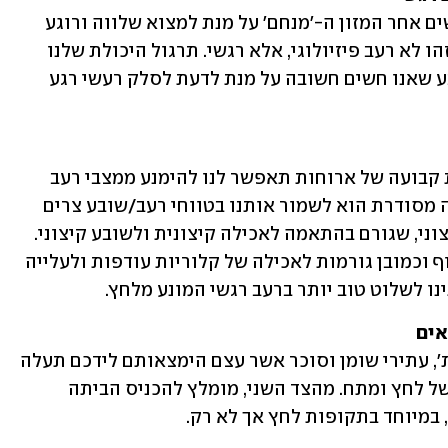
לרוב, כאשר אנחנו בהצפה רגשית ומחפשים אחר המזון ה-'מנחם' על מנת למצוא שלווה ורוגע 
(מדומים כמובן), אנחנו לא באמת רעבים. זהו לא רעב פיזיולוגי, אלא רגשי. תרגול היכולת שלנו 
לדעת בכל רגע נתון מהי מידת הרעב/שובע שאנו חשים חשובה על מנת לדעת לסלק רעשי רגע 
אכילה מסודרת בזמנים קבועים ובמסגרת קבועה של ארוחות תאפשר לנו להימנע ממצבי רעב 
אמיתי קיצוני.  תפקידה החשוב של אכילה מסודרת הוא לשמור אותנו בטווחי רעב/שובע צרים 
ולא בתנודות קיצוניות המייצרות רעב קיצוני, שגורם בהתאמה לאכילה קיצונית ולשובע קיצוני. 
תנודות אלו אינן רצויות ואינן בריאות לגוף וכמובן גורמות לאכילה של קלוריות עודפות ולעלייה 
ו לשלוט טוב יותר ברעב רגשי המונע מלחץ. 
להוציא מהבית מזונות 'מועדים לפורענות', עתירי שומן וסוכר אשר עצם הימצאותם לידכם תעלה 
את הסיכוי לצריכתם בזמן הצפה רגשית של לחץ ומתח. מהצד השני, מומלץ להכניס הביתה 
, במיוחד בתקופות לחץ אך לא רק.