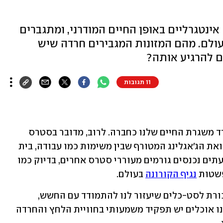
ינטגרליים באופן החיים המודרני, ומתגברים
עולם. מהם המזונות המגבירים חרדה שיש
כם להרגיע אותה?
11 תגובות
 הוא חלק בלתי נפרד משגרת החיים שלנו כחברה. לרוב, מדובר בסטרס 
שניתן ״לסבול״ הכולל את לחצי היומיום, ואת הג׳אגלינג המטורף שבין משימות כמו עבודה, בית 
וילדים, והרצון להצטיין בכולן. עם זאת, לעתים נכנסים גורמים מעוררי סטרס אחרים, בדיוק כמו 
שטות 
נגיף הקורונה
 בעולם.
בימים אלו, יותר מתמיד, אנו זקוקים לתזכורת לסט-כלים שיעזור לנו להתמודד עם החשש, 
החרדה ותחושת חוסר האונים. למזון שאנו אוכלים יש תפקיד משמעותי בחוויית הלחץ והחרדה 