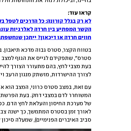
בחיינו, וביכולת לנהל את התחושות הללו.
קראו עוד:

לא רק בגלל קורונה: כל הדרכים לטפל ב
הקשר המפתיע בין חרדה לאלרגיות עונת
חווים חרדה או דיכאון? ייתכן שנחשפת
לצורך ההישרדות, מושתק מנגון הרעב ויח
סביב האיברים הפנימיים), שמעלה סיכון ל