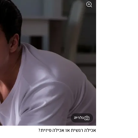
גלריה
אכילה רגשית או אכילה פיזית?