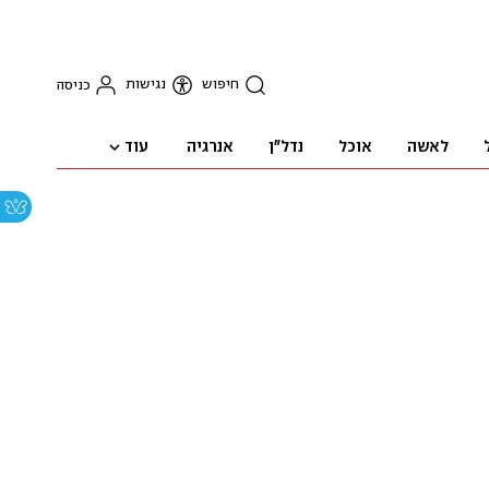
חיפוש
נגישות
כניסה
עוד
לאשה
אוכל
נדל"ן
אנרגיה