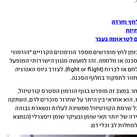
 
לחץ וחרדה
יות
ם לטראומה בעבר
בטווח הקצר, סטרס גבוה מדכא תיאבון. בזמן לחץ מופרשים מספר הורמונים הקרויים ״הורמוני 
סטרס״, שתפקידם לגייס את הגוף למצב סכנה או מלחמה. זהו למעשה מנגון הישרדותי המופעל 
בעת מצבי לחץ, בהם מתעורר הצורך להילחם או לברוח (fight or flight). לצורך גיוס האנרגיה 
זור לתפקוד בחלוף הסכנה. 
עם זאת, במצב סטרס כרוני, המצב הוא אחר. במצב זה מופרש בגוף הורמון הסטרס קורטיזול, 
המשוחרר לדם במצבי דחק. בעת הפרשתו, הוא אחראי בין היתר על שחרור סוכרים לדם, השתקה 
של מערכת החיסון והעלאת לחץ הדם. ככל שרמת הקורטיזול ממשיכה לעלות ונשארת גבוהה 
לאורך זמן בסטרס המתמשך, כך ישנה צבירה של יותר תאי שומן ובעיקר שומן ויסצרלי (הנמצא 
מחלות לב וכלי דם.