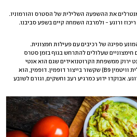
מזון מרגיע הוא מזון בו רכיבים מזינים שמנטרלים את ההשפעה השלילית של הסטרס והורמוניו. 
ריכוז ורוגע - ולמרבה השמחה קיים בשפע סביבנו. 
עשיר בגלוטטיון שהוא אנטי-אוקסידנט המונע ספיגה של רכיבים עם פעילות חמצונית. 
אנטי-אוקסידנטים חשובים למניעת נזקים חימצוניים שעלולים להתרחש בגוף בזמן סטרס 
ממושך. האבוקדו מכיל גם לוטאין - פיגמנט ירוק ממשפחת הקרוטנואידים שגם הוא אנטי 
אוקסידנט, ופולאט (צורה של חומצה פולית וויטמין B9) שקשור בייצור דופמין. דופמין, הוא 
כימיקל המופרש במוח ומשרה נינוחות ורוגע. אבוקדו ידוע כמרגיע רעב וחשקים, וגורם לשובע 