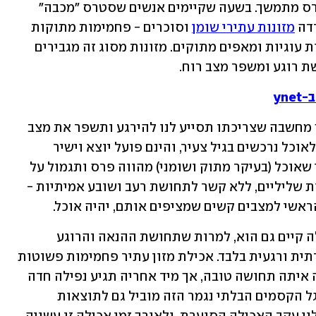
גם בחירות המזון שלנו משתנות בעת סטרס מתמשך. בשעה שקיימים אנשים שסטרס ״מכבה״ 
דה 
מזונות עתירי שומן
 וסוכרים - פחמימות מתוקות 
עתירות שומן וקלוריות כמו שוקולד, עוגות עוגיות ומאפים מתוקים. מזונות מסוג זה מגבירים 
 רוגע ומשפר מצב רוח. 
yn
התחושה היא שמדובר במזון מנחם, מתוך מחשבה שצריכתו תסייע לנו להירגע ותשפר את מצב 
רוחנו. לרוב הרגלי האכילה שלנו ויחסינו לאוכל נרכשים בגיל צעיר, והינם פועל יוצא וישיר 
לסביבה בה גדלנו. במידה וחונכנו להאמין שאוכל (בעיקר מתוק ושומני) מהווה פרס ותגמול על 
התנהגות ראויה, או כזה המפצה על רגשות שליליים, ללא קשר לתחושת רעב ושובע אמיתיות - 
ראשי למצבים קשים שמציפים אותם, יהיה אוכל. 
המרכיב הביולוגי בצריכה של מזונות כאלה קיים גם הוא, למרות שתחושת ההנאה והרוגע 
המתלווה לצריכת מזונות כאלה היא נקודתית ורגעית בלבד. אכילת מזון עתיר פחמימות פשוטות 
גורם לעלייה ברמות הסוכר בדם, שמביאה איתה תחושה טובה, אך מיד אחריה תגיע נפילה חדה 
ברמת הסוכר ועמה רצון נוסף לאכול. מעגל הקסמים הבלתי נגמר הזה מוביל גם לתוצאות 