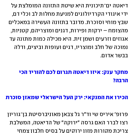
דיאטה ים־תיכונית היא שיטת התזונה המומלצת על 
ידי איגודי הקרדיולוגים למניעת מחלות לב וכלי דם, 
שבץ מוחי וסוכרת. מדובר בתזונה העשירה במאכלים 
מהצומח – ירקות ופירות, דגנים ומוצריהם, קטניות, 
אגוזים וזרעים ושמן זית. היא מכילה כמות מתונה עד 
נמוכה של חלב ומוצריו, דגים ועופות וביצים, ודלה 
בבשר אדום.
מחקר ענק: איזו דיאטה תגרום לכם להוריד הכי 
הרבה?
הכירו את המנקאי: ירק העל הישראלי שמאזן סוכרת
פרופ' איריס שי וד"ר גל צבאן מאוניברסיטת בן־גוריון 
רצו לברר האם גרסה "ירוקה" של הדיאטה, המשלבת 
צריכת מקורות מזון ירוקים על בסיס חלבון צמחי 