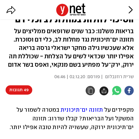
הדיאטה שהקטינה ב-50% את
הסיכוי לחלות במחלת לב וכלי דם
בריאות משלנו: כבר שנים שרופאים ממליצים על
תזונה ים־תיכונית נגד מחלות לב, כלי דם וסוכרת.
אלא שעכשיו גילה מחקר ישראלי גרסה בריאה
אפילו יותר שכדאי לשים על הצלחת - שכוללת תה
ירוק, ירק־על מפתיע בשם מנקאי, ואפס בשר אדום
שרית רוזנבלום
| פורסם:
02.12.20 | 06:46
49 תגובות
מקפידים על 
תזונה ים־תיכונית
 במטרה לשמור על 
המשקל ועל הבריאות? קבלו שדרוג: תזונה 
ים־תיכונית ירוקה, שעשויה להיות טובה אפילו יותר.