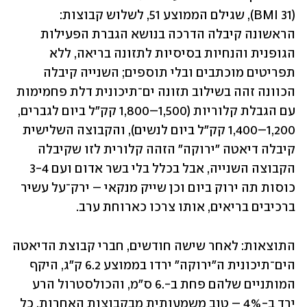
(BMI 31), שגילם הממוצע 51, לשלוש קבוצות: 
הראשונה קיבלה הדרכה בנושא הגברת הפעילות 
הגופנית והנחיות בסיסיות לתזונה בריאה, ללא 
תפריטים מוכתבים ובלי תוספים; השנייה קיבלה 
הכוונה זהה בשילוב תזונה ים־תיכונית דלת פחמימות 
עם הגבלת קלוריות (1,500–1,800 קק"ל ביום לגברים, 
1,200–1,400 קק"ל ביום לנשים), והקבוצה השלישית 
קיבלה דיאטה "ירוקה" הזהה קלורית לזו שקיבלה 
הקבוצה השנייה, אבל בכלל בלי בשר אדום ועם 3-4 
כוסות תה ירוק ביום וכן שייק מנקאי – ירק־על עשיר 
ברכיבים בריאים, אותו צרכו כארוחת ערב.
התוצאות: לאחר שישה חודשים, חברי קבוצת הדיאטה 
הים־תיכונית ה"ירוקה" ירדו בממוצע 6.2 ק"ג, היקף 
המותניים שלהם פחת ב-.6 ס"מ, והכולסטרול הרע 
ירד ב-4% – טוב משמעותית מבקבוצות האחרות. כל 