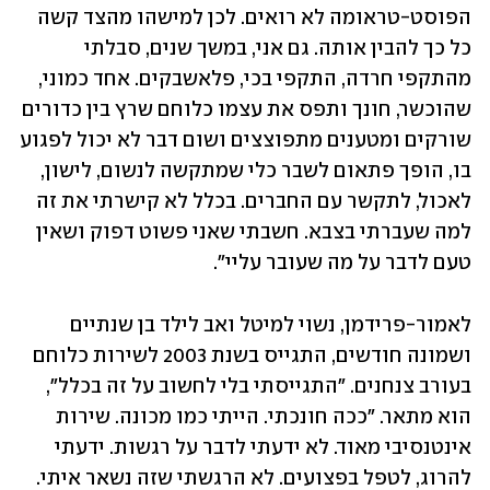
הפוסט-טראומה לא רואים. לכן למישהו מהצד קשה 
כל כך להבין אותה. גם אני, במשך שנים, סבלתי 
מהתקפי חרדה, התקפי בכי, פלאשבקים. אחד כמוני, 
שהוכשר, חונך ותפס את עצמו כלוחם שרץ בין כדורים 
שורקים ומטענים מתפוצצים ושום דבר לא יכול לפגוע 
בו, הופך פתאום לשבר כלי שמתקשה לנשום, לישון, 
לאכול, לתקשר עם החברים. בכלל לא קישרתי את זה 
למה שעברתי בצבא. חשבתי שאני פשוט דפוק ושאין 
טעם לדבר על מה שעובר עליי".
לאמור-פרידמן, נשוי למיטל ואב לילד בן שנתיים 
ושמונה חודשים, התגייס בשנת 2003 לשירות כלוחם 
בעורב צנחנים. "התגייסתי בלי לחשוב על זה בכלל", 
הוא מתאר. "ככה חונכתי. הייתי כמו מכונה. שירות 
אינטנסיבי מאוד. לא ידעתי לדבר על רגשות. ידעתי 
להרוג, לטפל בפצועים. לא הרגשתי שזה נשאר איתי. 