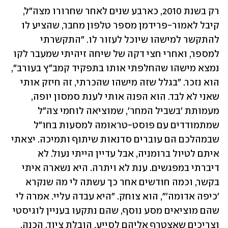
רק בשנת 2010, כארבע שנים לאחר שחרורו מצה"ל, 
קיבל לאמור-פרידמן מספר טלפון מחבר, שהציע לו 
להתקשר למישהו שיוכל לעזור לו. "התקשרתי 
למספר, ואחרי חצי דקה של שיחה זיהיתי שמעבר לקו 
נמצא מישהו שהחלפתי אותו בתפקיד קמב"ץ בעורב", 
הוא נזכר. "בגלל שזה מישהו שהכרתי, זה חיזק אותי 
שאני לא לבד. הוא הפנה אותי לענת סמסון יופה, 
מעמותת 'בשביל המחר', שמוציאה לוחמי צה"ל 
שמתמודדים עם פוסט-טראומה למסעות בחו"ל 
שבמהלכם הם עוברים סדנאות שיתוף ותמיכה. יצאתי 
איתם לטיול ברומניה, אבל עדיין הייתי נעול. לא 
דיברתי במפגשים. ענת לא ויתרה. היא נשארה איתי 
בקשר, וכמה חודשים אחר כך עשתה לי מה שנקרא 
'כיפה אדומה'", הוא צוחק. "היא עבדה עליי. אמרה לי 
שהם מוציאים מסע נוסף, שהם נתקעו בעניין לוגיסטי 
וצריכים שאצטרף אליהם לסייע. הובלת ציוד, הכנה, 