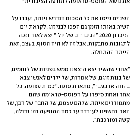
את נושא הפוסט-טראומה לתודעה הציבורית". 
השניים גייסו את כל הסכום הנדרש ויותר, ועבדו על 
השיר. באותו הזמן גם הפכו לבני זוג. לקראת יום 
הזיכרון 2020 "הגיבורים של יולי" יצא לאור, וזכה 
לתגובות מחבקות. אבל זה לא היה הסוף. בעצם, זאת 
הייתה ההתחלה. 
"אחרי שהשיר יצא הוצפנו ממש בפניות של לוחמים, 
של בנות זוגם, של אמהות, של ילדים לאנשי צבא 
בהווה או בעבר", מתארת סופר. "כמות עצומה. כל 
אחד ואחת סיפרו על הפוסט-טראומה שהם 
מתמודדים איתה. שלהם עצמם, של החבר, של הבן, של 
האב. נחשפנו לעובדה עד כמה התופעה הזו גדולה, 
קשה ומורכבת".