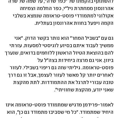
להשתתף בהקמתו של "כפר שרה", על שמה של שרה 
אהרונסון ממחתרת ניל"י, כפר החלמה וצמיחה 
אקולוגי למתמודדי פוסט-טראומה שנמצא בשלבי 
הקמה ויפעל בחוות אהרונסון בעתלית. 
גם עם "בשביל המחר" הוא נותר בקשר הדוק. "אני 
ממשיך לעבוד איתם בסיוע לוגיסטי למסעות. עזרתי 
להם בהוצאת הטיול הראשון ללוחמים בדואים, שנערך 
ביוון. אני גם מרצה ביחידות בצה"ל על 
פוסט-טראומה. גיליתי שזה גם ריפוי בשבילי. לעזור 
לאחרים יותר קל מאשר לעזור לעצמך, אבל זו גם דרך 
טובה עבורי לתרגל את ההתמודדות. לתת מהקצת 
שאני יודע, מהקצת שחוויתי".
לאמור-פרידמן מדגיש שמתמודד פוסט-טראומה אינו 
היחיד שמתמודד. "כל מי שסביבו מתמודד גם כן", הוא 