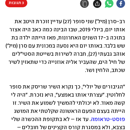
3 תגובות
רב-סרן (מיל') שני סופר (27) עדיין זוכרת היטב את 
אותו יום, ביולי 2019, שבו הבינה כמה כאב היה אצור 
בתוכה ב-17 השנים האחרונות, מאז הייתה ילדה בת 
שש בלבד. באותו יום היא נסעה במכונית עם סרן (מיל') 
אוהב גבעתי (27), חברה לשירות בשייטת הסטי"לים 
של חיל הים, שהעביר אליה אוזנייה כדי שתאזין לשיר 
שכתב, הלחין ושר. 
"הגיבורים של יולי", כך נקרא השיר שריסק את סופר 
לחלוטין. "עצרתי אותו באמצע", היא נזכרת. "היה לי 
קשה מאוד. לא יכולתי להמשיך לשמוע את השיר. זו 
הייתה בעצם הפעם הראשונה שקלטתי את המושג 
פוסט-טראומה
. עד אז – לא בתקופת ההכשרה שלי 
בצבא, ולא במסגרת קורס הקצינים של חובלים – 