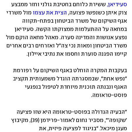
סעידיאן,
 ששירת כלוחם בחטיבת גולני וחזר ממבצע 
צוק איתן כשנפשו פצועה,
 הצית את עצמו 
מול משרדי 
אגף השיקום של משרד הביטחון בפתח-תקווה 
במחאה על ההתעלמות ממצוקתו הקשה. סעידיאן 
נפצע אנושות והמדינה סערה. מאהל מחאה הוקם מול 
משרד הביטחון ומאות נכי צה"ל ואזרחים רבים אחרים 
קיימו הפגנה סוערת וחסמו את נתיבי איילון. 
בעקבות המקרה הוחלט באגף השיקום על רפורמת 
"נפש אחת", שבמסגרתה הוגדל משמעותית תקציב 
האגף ונבנתה תוכנית מיוחדת לטיפול בנפגעי 
פוסט-טראומה. 
"הבעיה הגדולה בפוסט-טראומה היא שזו פציעה 
'שקופה'", מסביר נחום לאמור-פרידמן (39), מקיבוץ 
מעגן מיכאל. "בניגוד לפציעה פיזית, את 