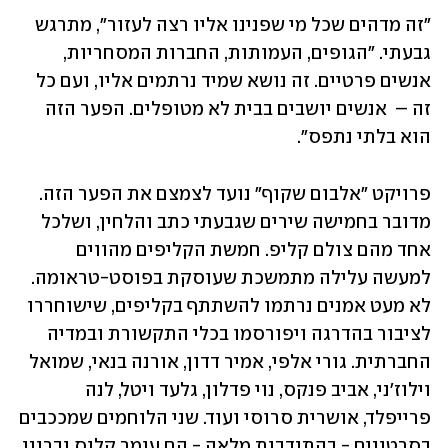
"זה מדהים שכל מי שפנינו אליו רצה לעזור", מתרגש 
גבעתי. "הגופים, העמותות, החברות המסחריות, 
אנשים פרטיים. זה נושא שמיד נרתמים אליו, ועם כל 
זה –  אנשים יושבים בבית לא מטופלים. הפער הזה 
הוא בלתי נתפס".
פרויקט "אלבום שקוף" נועד לצמצם את הפער הזה. 
מדובר בחמישה שירים שגבעתי כתב והלחין, ושלכל 
אחד מהם צולם קליפ. חמשת הקליפים מהווים 
למעשה עלילה מתמשכת שעוסקת בפוסט-טראומה. 
לא מעט אמנים נרתמו להשתתף בקליפים, שישוחררו 
לציבור בהדרגה ויפורסמו בכלי התקשורת ובמדיה 
החברתית. גורי אלפי, אמיר דדון, אורנה בנאי, שמואל 
וילוז'ני, אביב פנקס, נוי פדלון, גלעד ויטל, לנה 
פרייפלד, אושרית סרוסי ועוד. שני הלוחמים שמככבים 
בסרטונים - בהתנדבות מלאה - הם עומר קלוס וברונו 