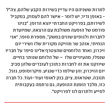
למרות ששניהם היו עדיין בשירות הקבע שלהם, צה"ל 
- באופן נדיר, יש לומר - אישר להם לעסוק, במקביל 
לשירותם, בפרויקט החברתי יוצא הדופן. "בנינו 
פורמט של הופעה משולבת עם הרצאה, שמיועדת 
לחברות ולגופים שונים במשק”, מספרת סופר, “אני 
הנחיתי, אוהב שר מוזיקה מקורית שלו ושירי יום 
זיכרון, ואחד הלוחמים שהצטרף אלינו סיפר על חבריו 
שנפלו, מהעיניים שלו  – של הלוחם שנותר בחיים. 
שיווקנו את זה לחברות כתוכן לעובדים שלהן סביב 
יום הזיכרון, והן שילמו כדי שנגיע. מיקרוסופט, גוגל, 
תנובה, שטראוס, צים, בנק לאומי ועוד-ועוד. כל חברה 
כזו, מלבד הזמנת ההופעה, גם נרתמה בעקבותיה 
לסייע ולתרום לנו לפרויקט".