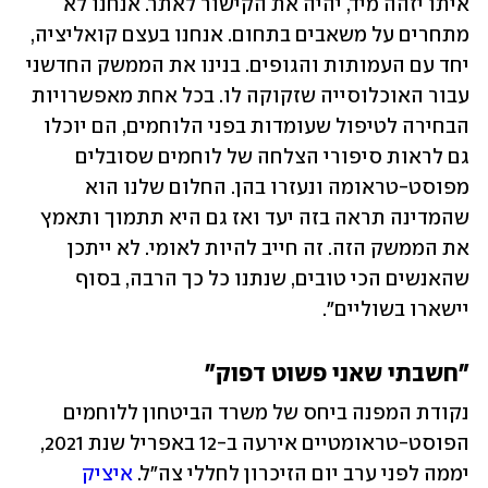
איתו יזהה מיד, יהיה את הקישור לאתר. אנחנו לא 
מתחרים על משאבים בתחום. אנחנו בעצם קואליציה, 
יחד עם העמותות והגופים. בנינו את הממשק החדשני 
עבור האוכלוסייה שזקוקה לו. בכל אחת מאפשרויות 
הבחירה לטיפול שעומדות בפני הלוחמים, הם יוכלו 
גם לראות סיפורי הצלחה של לוחמים שסובלים 
מפוסט-טראומה ונעזרו בהן. החלום שלנו הוא 
שהמדינה תראה בזה יעד ואז גם היא תתמוך ותאמץ 
את הממשק הזה. זה חייב להיות לאומי. לא ייתכן 
שהאנשים הכי טובים, שנתנו כל כך הרבה, בסוף 
יישארו בשוליים".
"חשבתי שאני פשוט דפוק" 
נקודת המפנה ביחס של משרד הביטחון ללוחמים 
הפוסט-טראומטיים אירעה ב-12 באפריל שנת 2021, 
יממה לפני ערב יום הזיכרון לחללי צה"ל. 
איציק 