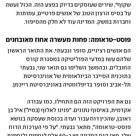
שקוף", שירים שעוסקים בדיוק בפצע הזה. הכול נעשה 
על בסיס הרצון הטוב של אנשים פרטיים, עמותות 
וחברות במשק. המדינה עוד לא חלק מהסיפור. 
פוסט-טראומה: פחות מעשרה אחוז מאובחנים
הם אנשים רציניים, סופר וגבעתי. את התואר הראשון 
שלהם עשו במדעי הפוליטיקה במסגרת קורס 
החובלים, ובהמשך השלימו גם תואר שני, גבעתי 
בתוכנית הסייבר הבינלאומית של אוניברסיטת 
תל-אביב וסופר בדיפלומטיה באוניברסיטת רייכמן.
גם את הפרויקט הזה הם התחילו, כמו עבודה 
אקדמית, באיסוף נתונים. "פנינו לאלוף (במיל') איל בן 
ראובן, שהכין דוח עבור ועדה בכנסת שעסקה בנושא 
פוסט-טראומה", מתאר גבעתי. "על פי הערכות הדוח 
שלו, מאז קום המדינה יש כ-60 אלף לוחמים ולוחמות 