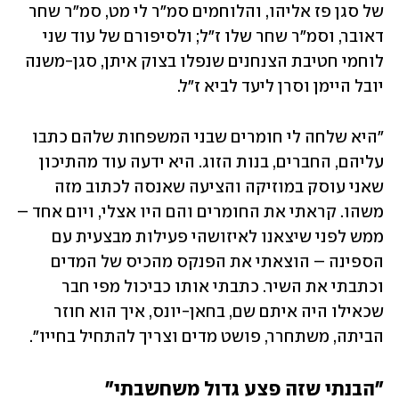
של סגן פז אליהו, והלוחמים סמ"ר לי מט, סמ"ר שחר 
דאובר, וסמ"ר שחר שלו ז"ל; ולסיפורם של עוד שני 
לוחמי חטיבת הצנחנים שנפלו בצוק איתן, סגן-משנה 
יובל היימן וסרן ליעד לביא ז"ל. 
"היא שלחה לי חומרים שבני המשפחות שלהם כתבו 
עליהם, החברים, בנות הזוג. היא ידעה עוד מהתיכון 
שאני עוסק במוזיקה והציעה שאנסה לכתוב מזה 
משהו. קראתי את החומרים והם היו אצלי, ויום אחד – 
ממש לפני שיצאנו לאיזושהי פעילות מבצעית עם 
הספינה – הוצאתי את הפנקס מהכיס של המדים 
וכתבתי את השיר. כתבתי אותו כביכול מפי חבר 
שכאילו היה איתם שם, בחאן-יונס, איך הוא חוזר 
הביתה, משתחרר, פושט מדים וצריך להתחיל בחייו".
"הבנתי שזה פצע גדול משחשבתי"