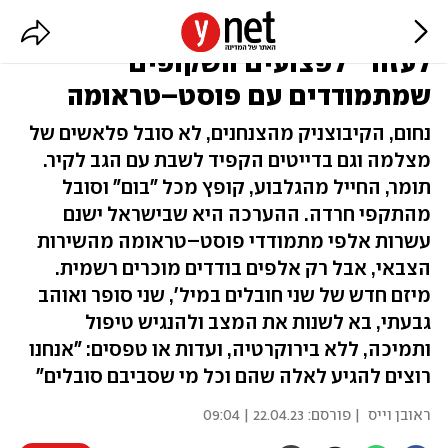
הקרב לא נגמר: המיזם שמבקש
לעזור "לפצועים השקופים"
שמתמודדים עם פוסט–טראומה
נחום, הקיבוצניק מהצנחנים, לא סובל פלאשים של
מצלמה וגם בדייטים הקפיד לשבת עם הגב לקיר.
תומר, החייל מהגלבוע, קופץ מכל "בום" וסובל
מהתקפי חרדה. ההערכה היא שבישראל ישנם
עשרות אלפי מתמודדי פוסט–טראומה מהשירות
הצבאי, אבל רק אלפים בודדים מוכרים רשמית.
מיזם חדש של שני חובלים במיל', שני סופר ואוהב
גבעתי, בא לשנות את המצב ולהנגיש טיפול
ותמיכה, ללא בירוקרטיה, ועדות או טפסים: "אנחנו
רוצים להגיע לאלה שהם וכל מי שסביבם סובלים"
ראובן וייס
| פורסם:
22.04.23 | 09:04