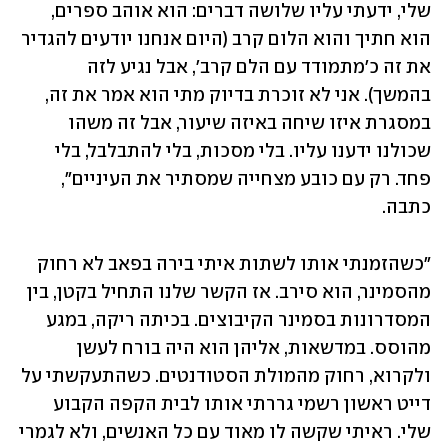
שלי, ידעתי עליו שלושה דברים: הוא אוהב ספרים, 
הוא חתיך והוא הלום קרב (היום אנחנו יודעים להגדיר 
את זה כ'מתמודד עם הלם קרב', אבל נגיע לזה 
בהמשך). אני לא זוכרת בדיוק מתי הוא אמר את זה, 
במסגרת איזו שיחה באיזה שיעור, אבל זה משהו 
שכולנו ידענו עליו. בלי מסכות, בלי להתבלבל, בלי 
פחד. רק עם כובע מצחייה שמסתיר את העיניים", 
כתבה. 
"כשהזמנתי אותו לשתות איתי בירה בפאב לא רחוק 
מהסמינר, הוא סירב. אז הקשר שלנו התחיל בקטן, בין 
המסדרונות בסמינר הקיבוצים. בכיתה ריקה, במגע 
מהוסס. במדשאות, אליהן הוא היה בורח לעשן 
ולקרוא, רחוק מהמולת הסטודנטים. כשהתעקשתי על 
דייט ראשון רשמי גררתי אותו לבית הקפה הקבוע 
שלי. ראיתי שקשה לו מאוד עם כל האנשים, ולא לגמרי 