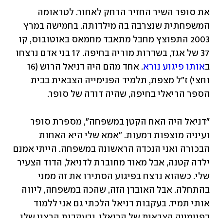
את סופר השיר החזיר הרחק לאחור. לטראומה 
המשפחתית שנצרבה בה מילדותה. בחמישה במרץ 
2003 התפוצץ מחבל מתאבד מחמאס באוטובוס, קו 
37 של אגד, בשדרות מוריה בחיפה. 17 בני אדם נרצחו 
ב
אותו פיגוע נורא
. אחד מהם היה דניאל הרוש (16 
וחצי) ז"ל מצפת, תלמיד הפנימייה הצבאית בבית 
הספר הריאלי בחיפה, שהיה דודה של סופר. 
"דניאל היה האח הקטן במשפחה", מספרת סופר 
ועיניה מוצפות דמעות. "אמא שלי היא האחות 
הבכורה ואני הנכדה הראשונה במשפחה. הייתי אמנם 
ילדה קטנה, אבל מאוד מחוברת לדניאל, הדוד הצעיר 
שלי. כשהוא נרצח בפיגוע הסתירו את זה ממני 
בהתחלה. אבל האובדן הזה, שהכה במשפחה, ליווה 
אותי תמיד. בעקבות דניאל הלכתי גם אני ללמוד 
בפנימייה הצבאית של הריאלי, ובעקבות הרצון שלו 