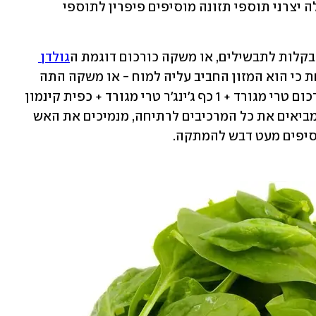
הפיפרין לכורכומין היא גם הסיבה שבגללה יצרני תוספי תזונה מוסיפים פיפרין לתוספי 
בקלות לתבשילים, או משקה כורכום דוגמת ה
גולדן 
 עתיר הקלוריות - שד"ר ניידו מדווחת כי הוא המזון החביב עליה למוח - או משקה התה 
בגרסה הרזה שלו: ליטר מים + 2 כפות כורכום טרי מגורד + 1 כף ג'ינג'ר טרי מגורד + כפית קינמון 
טחון + פרוסת לימון + מעט פלפל שחור. מביאים את כל המרכיבים לרתיחה, מנמיכים את האש 