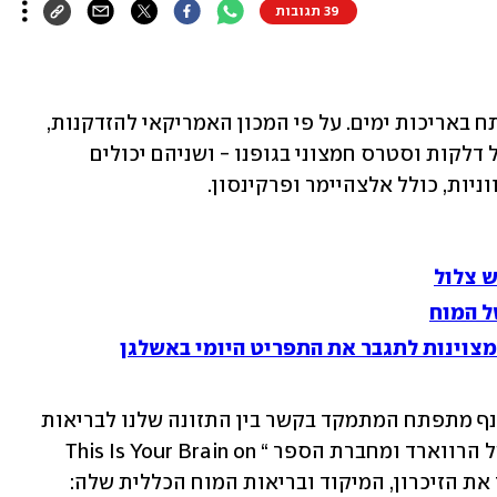
39 תגובות
המוח והתזונה שלנו ממלאים תפקיד מפתח באריכות ימים. על פי המכון האמריקאי להזדקנות, 
מה שאנו אוכלים יכול להשפיע ישירות על דלקות וסטרס חמצוני בגופנו - ושניהם יכולים 
ניות, כולל אלצהיימר ופרקינסון.
ד"ר אומה ניידו, פסיכיאטרית תזונתית (ענף מתפתח המתמקד בקשר בין התזונה שלנו לבריאות 
הנפש) חברת סגל בבית הספר לרפואה של הרווארד ומחברת הספר “This Is Your Brain on 