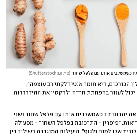
תיו כשמשלבים אותו עם פלפל שחור
(
צילום: Shutterstock
)
, התרכובת הפעילה בתבלין הכורכום, היא חומר אנטי דלקתי רב עוצמה", 
מסבירה ניידו. "מחקרים מצאו שהכורכום יכול לעזור בהפחתת חרדה ולהקטין את ההידרדרות 
הכורכום יעיל לכשעצמו, אך אפשר לחזק את יתרונותיו כשמשלבים אותו עם פלפל שחור ושני 
התבלינים האלה יחד הם פצצת-על של בריאות. ”פיפרין - התרכובת בפלפל השחור - מפעילה 
את הכורכומין ומגדילה את הזמינות הביולוגית שלו למוח ולגוף”. היעילות המוגברת בשילוב בין 