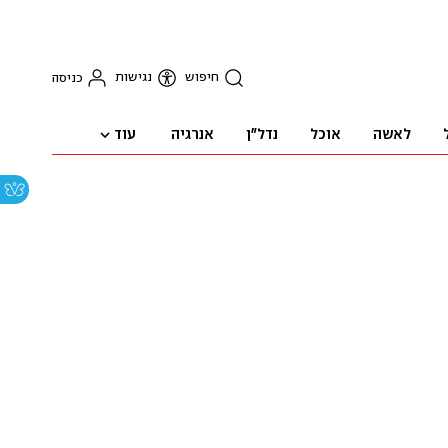
חיפוש
נגישות
כניסה
עוד
לאשה
אוכל
נדל"ן
אנרגיה