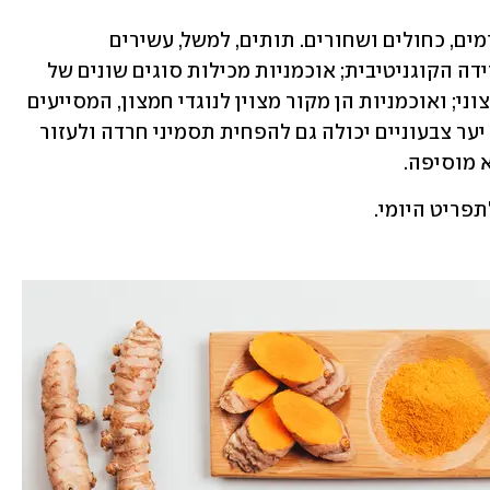
ניידו ממליצה לצרוך מגוון פירות יער אדומים, כחולים ושחורים. תותים, למשל, עשירים 
בפלבנואידים ועשויים לסייע בהאטת הירידה הקוגניטיבית; אוכמניות מכילות סוגים שונים של 
פלבנואידים הקשורים במניעת סטרס חמצוני; ואוכמניות הן מקור מצוין לנוגדי חמצון, המסייעים 
לבריאות תאי המוח. "אכילת מגוון פירות יער צבעוניים יכולה גם להפחית תסמיני חרדה ולעזור 
א מוסיפה.
פריט היומי.