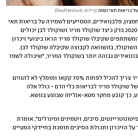
(
צילום: Shutterstock
)
 מלא בנוגדי חמצון, פלבנואידים, המסייעים לשמירה על בריאות תאי 
המוח”, אומרת ניידו. מחקר שנערך בשנת 2020 בדק כיצד שוקולד מריר ושוקולד לבן יכולים 
להשפיע על הזיכרון של צעירים בריאים. המשתתפים שקיבלו שוקולד מריר הראו ביצועי זיכרון 
מילולי טובים יותר שעתיים לאחר צריכת השוקולד, בהשוואה לקבוצה שקיבלה שוקולד לבן. 
החוקרים טענו כי הדבר נובע מתכולת פלבונואידים גבוהה יותר בשוקולד המריר, "שיכולה לשפר 
כדי שהוא יהיה יעיל, השוקולד המריר צריך להכיל לפחות 70% קקאו ומומלץ לא להגזים 
עם כמות הקוביות, הכמות האופטימלית של שוקולד מריר לבריאות כלי הדם - כולל אלה 
 "פירות יער עמוסים בנוגדי חמצון, פיטונוטריינטים, סיבים, ויטמינים ומינרלים", אומרת 
ניידו. ″חומרים מזינים אלה עוזרים לשמור על הזיכרון ותכולת הסיבים תומכת בחיידקי המעיים 