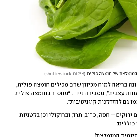
(
צילום: shutterstock
)
"ירקות עליים הם מרכיב עיקרי בתזונה בריאה למוח מכיוון שהם מכילים חומצה פולית, 
ויטמין מקבוצת ויטמיני B התומך בהתפתחות עצבית”, מסבירה ניידו. "מחסור בחומצה פולית 
ו גם להזדקנות קוגניטיבית”.
 חומצה פולית נמצאת בירקות עליים ירוקים – חסה, כרוב, תרד, וברוקולי וכן בקטניות 
כוללים: