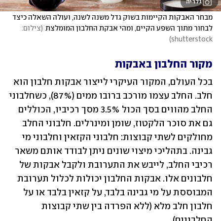
גלריה
מבחר האבקות הקיימות בשוק גדל משנה לשנה, ועולה השאלה כיצד 
לבחור מתוך השפע הקיים, ומהי אבקת החלבון המומלצת
(
צילום: 
)
shutterstock
מקור החלבון באבקות
בכל העולם, המקור העיקרי לייצור אבקות חלבון הוא 
חלב. החלב עצמו מורכב ברובו ממים (87%), כשחלבוני 
החלב מהווים בסך הכול 3.5% מסך רכיביו, הכוללים 
גם את סוכר הלקטוז, שומן ומינרלים. חלבוני החלב 
מחולקים לשתי קבוצות: חלבוני הקזאין וחלבוני מי 
גבינה. בתהליכי מיצוי שונים ניתן לבודד אותם משאר 
רכיבי החלב, לייבש את התערובת ולקבל אבקות של 
חלבונים אלו. אבקות החלבון יכולות לכלול תערובת 
המבוססת על מי גבינה בלבד, על קזאין בלבד או על 
חלבון חלב מלא (ללא הפרדה בין שתי קבוצות 
החלבונים). 