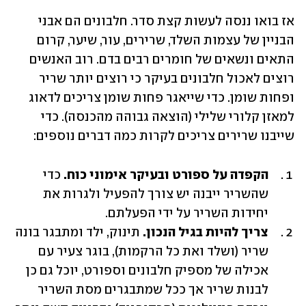
אז בואו ננסה לעשות קצת סדר. חלבונים הם אבני 
הבניין של עצמות השלד, שרירים, עור, שיער, קרום 
התאים ונשאים של חומרים רבים בדם. רוב האנשים 
רוצים לאכול חלבונים בעיקר כי רוצים יותר שריר 
ופחות שומן. כדי שייאגר פחות שומן צריכים לדאוג 
למאזן קלורי שלילי (הוצאה גבוהה מהכנסה). כדי 
שייבנו שרירים צריכים לקרות כמה דברים נוספים:
הקפדה על ספורט ובעיקר אימוני כוח.
 כדי 
שהשריר ייבנה יש צורך להפעיל ולגרות את 
יחידות השריר על ידי הפעלתם.
צריך להיות בגיל הנכון.
 תינוק, ילד ומתבגר בונה 
שריר (ושלד ואת כל הרקמות), בוגר צעיר עם 
אכילה של מספיק חלבונים וספורט, יוכל גם כן 
לבנות שריר אך ככל שמתבגרים מסת השריר 