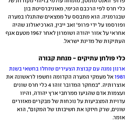
פרופ' האנס מומסן, מומחה עולמי בזיהוי מקורות של 
כלי חרס לפי הרכבם הכימי, מאוניברסיטת בון 
שבגרמניה. הוא מתבסס על ממצאים שהתגלו במערה 
ופורסמו על ידי פרופ' זאב ייבין, הארכיאולוג שהיה 
אחראי על אזור יהודה ושומרון לאחר 1967 מטעם אגף 
העתיקות של מדינת ישראל.
כלי פולחן עתיקים - מנחת קבורה
ארנון נמנה עם קבוצת הצעירים שזחלו בחשאי בשנת 
1981
 אל מעמקי המערה הקדומה וחשפו לראשונה את 
אוצרותיה. "במחקר המדובר זוהו 4 כלי חרס שונים 
ועצמות אדם שהגיעו ממרחבי ארץ יהודה, והיוו 
עדויות המצביעות על נוכחות של מבקרים מאזורים 
שונים, שרק חיזקו את חשיבותו של המקום", הוא 
אומר. 