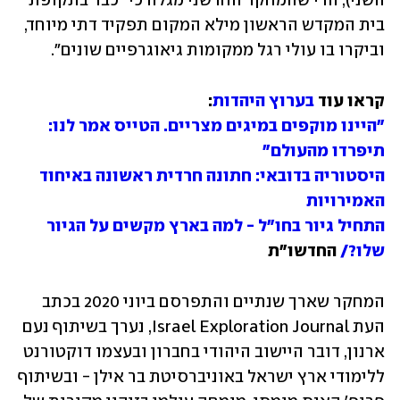
השני), הרי שהמחקר החדשני מגלה כי "כבר בתקופת 
בית המקדש הראשון מילא המקום תפקיד דתי מיוחד, 
וביקרו בו עולי רגל ממקומות גיאוגרפיים שונים".
קראו עוד 
בערוץ היהדות
:

"היינו מוקפים במיגים מצריים. הטייס אמר לנו: 
תיפרדו מהעולם"

היסטוריה בדובאי: חתונה חרדית ראשונה באיחוד 
האמירויות

התחיל גיור בחו"ל - למה בארץ מקשים על הגיור 
שלו?/
 החדשו"ת
המחקר שארך שנתיים והתפרסם ביוני 2020 בכתב 
העת Israel Exploration Journal, נערך בשיתוף נעם 
ארנון, דובר היישוב היהודי בחברון ובעצמו דוקטורנט 
ללימודי ארץ ישראל באוניברסיטת בר אילן - ובשיתוף 