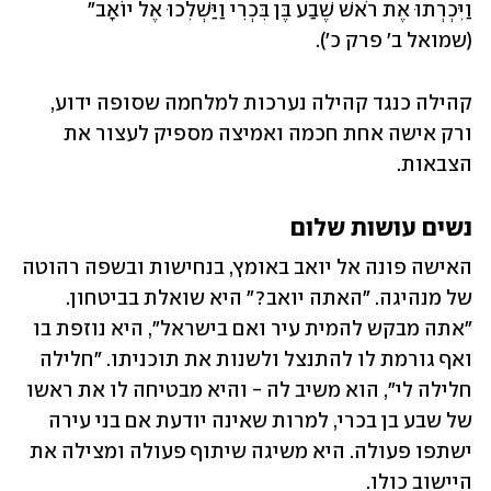
וַיִּכְרְתוּ אֶת רֹאשׁ שֶׁבַע בֶּן בִּכְרִי וַיַּשְׁלִכוּ אֶל יוֹאָב" 
(שמואל ב' פרק כ').
קהילה כנגד קהילה נערכות למלחמה שסופה ידוע, 
ורק אישה אחת חכמה ואמיצה מספיק לעצור את 
הצבאות. 
נשים עושות שלום
האישה פונה אל יואב באומץ, בנחישות ובשפה רהוטה 
של מנהיגה. "האתה יואב?" היא שואלת בביטחון. 
"אתה מבקש להמית עיר ואם בישראל", היא נוזפת בו 
ואף גורמת לו להתנצל ולשנות את תוכניתו. "חלילה 
חלילה לי", הוא משיב לה - והיא מבטיחה לו את ראשו 
של שבע בן בכרי, למרות שאינה יודעת אם בני עירה 
ישתפו פעולה. היא משיגה שיתוף פעולה ומצילה את 
היישוב כולו. 