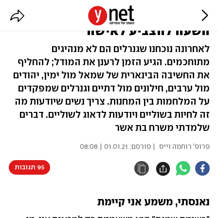
עזבו אתכם מרמטכ"לים: הגיע
השעה להצביע לאישה
לאחרונה נוכחנו שגנרלים הם לא מנהיגים
מתוחכמים. הגיע הזמן לרענן את המודל; להחליף
את החשיבה הבינארית של שמאל מול ימין, יהודים
מול ערבים, חילונים מול דתיים וגנרלים שמפקדים
על המלחמות בין המחנות. צריך נשים שיודעות מה
זה לחיות בשוליים ויודעות לדאוג לשוליים. דברים
שלמדתי משרח בת אשר
פרופ' רוחמה וייס
| פורסם:
01.01.21 | 08:08
95 תגובות
נאנסתי, משמע אני קיימת