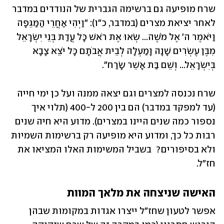
שרח מופיעה גם ברשימה הגברית של הנודדים במדבר 
לאחר יציאת מצרים (במדבר, כ"ו): "וַיְהִי אַחֲרֵי הַמַּגֵּפָה 
וַיֹּאמֶר ה' אֶל מֹשֶׁה... שְׂאוּ אֶת רֹאשׁ כָּל עֲדַת בְּנֵי יִשְׂרָאֵל 
מִבֶּן עֶשְׂרִים שָׁנָה וָמַעְלָה לְבֵית אֲבֹתָם כָּל יֹצֵא צָבָא 
בְּיִשְׂרָאֵל... וְשֵׁם בַּת אָשֵׁר שָׂרַח". 
שרח נכנסה למצרים וגם יצאה ממנה ועל כן ימי חייה 
(עד למפקד במדבר) הם בין 200 ל-400 (תלוי איך 
נספור כמה שנים היינו במצרים). מדוע היא חיה שנים 
רבות כל כך, ומדוע היא מופיעה רק ברשימות השמיות 
ולא בסיפורים?  בשביל המשימות האלו המציאו את 
חז"ל.
האישה שניצחה את מלאך המוות 
אפשר לטעון שחז"ל ייצרו אגדות במקומות שבהן 