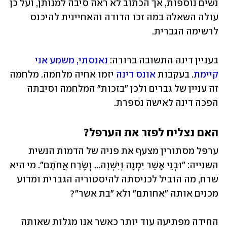
נשים נוספות, אך הכתוב לא ראה סיבה למנותן, ועל כן 
עולה השאלה במה זכו הדודה והאחיינית להיכנס 
לרשימה הגברית.
בעניין דינה התשובה ברורה: 
נאנסתי, משמע אני 
קיימת
. בעקבות 
אונס דינה
 יזמו אחיה מלחמה. מלחמה 
זה עניין של גברים ולכן "בזכות" המלחמה וסיבתה 
הפכה דינה לאישה נספרת.
האם נצליח לפזר את הערפל?
ערפל מסתורין מצעף את פניה של הדמות הנשית 
השנייה: "וּבְנֵי אָשֵׁר יִמְנָה וְיִשְׁוָה... וְשֶׂרַח אֲחֹתָם". מי היא 
שרח, מה הוביל לכניסתה להיסטוריה הגברית ומדוע 
מכנים אותה "אחותם" ולא "בת אשר"? 
החידה מפתיעה עוד יותר כאשר אנו מגלות שאותה 