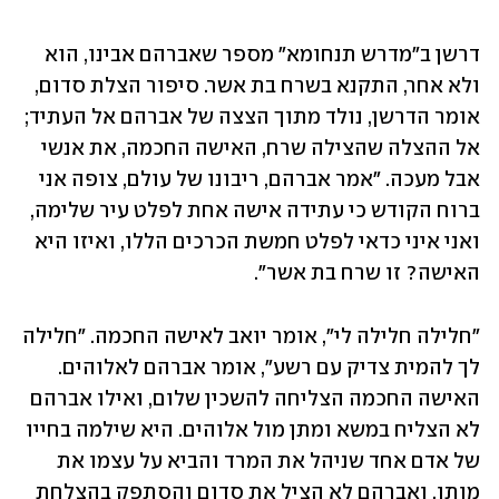
דרשן ב"מדרש תנחומא" מספר שאברהם אבינו, הוא 
ולא אחר, התקנא בשרח בת אשר. סיפור הצלת סדום, 
אומר הדרשן, נולד מתוך הצצה של אברהם אל העתיד; 
אל ההצלה שהצילה שרח, האישה החכמה, את אנשי 
אבל מעכה. "אמר אברהם, ריבונו של עולם, צופה אני 
ברוח הקודש כי עתידה אישה אחת לפלט עיר שלימה, 
ואני איני כדאי לפלט חמשת הכרכים הללו, ואיזו היא 
האישה? זו שרח בת אשר".
"חלילה חלילה לי", אומר יואב לאישה החכמה. "חלילה 
לך להמית צדיק עם רשע", אומר אברהם לאלוהים. 
האישה החכמה הצליחה להשכין שלום, ואילו אברהם 
לא הצליח במשא ומתן מול אלוהים. היא שילמה בחייו 
של אדם אחד שניהל את המרד והביא על עצמו את 
מותו, ואברהם לא הציל את סדום והסתפק בהצלחת 