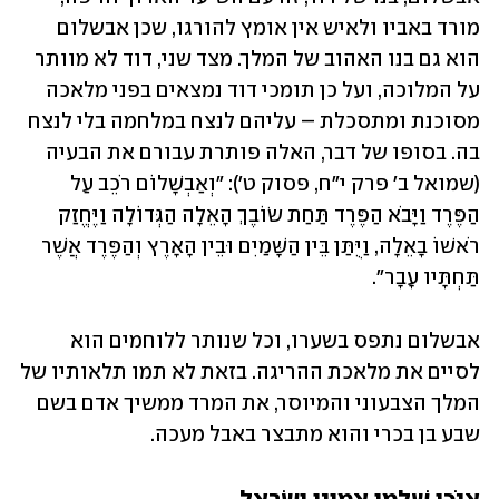
מורד באביו ולאיש אין אומץ להורגו, שכן אבשלום 
הוא גם בנו האהוב של המלך. מצד שני, דוד לא מוותר 
על המלוכה, ועל כן תומכי דוד נמצאים בפני מלאכה 
מסוכנת ומתסכלת – עליהם לנצח במלחמה בלי לנצח 
בה. בסופו של דבר, האלה פותרת עבורם את הבעיה 
(שמואל ב' פרק י"ח, פסוק ט'): "וְאַבְשָׁלוֹם רֹכֵב עַל 
הַפֶּרֶד וַיָּבֹא הַפֶּרֶד תַּחַת שׂוֹבֶךְ הָאֵלָה הַגְּדוֹלָה וַיֶּחֱזַק 
רֹאשׁוֹ בָאֵלָה, וַיֻּתַּן בֵּין הַשָּׁמַיִם וּבֵין הָאָרֶץ וְהַפֶּרֶד אֲשֶׁר 
תַּחְתָּיו עָבָר". 
אבשלום נתפס בשערו, וכל שנותר ללוחמים הוא 
לסיים את מלאכת ההריגה. בזאת לא תמו תלאותיו של 
המלך הצבעוני והמיוסר, את המרד ממשיך אדם בשם 
שבע בן בכרי והוא מתבצר באבל מעכה.