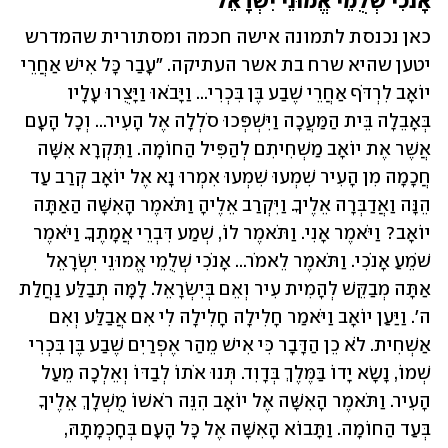
אָנֹכִי שְׁלֻמֵי אֱמוּנֵי יִשְׂרָאֵל
כאן נכנסת לתמונה אישה חכמה ומסתורית שהמדרש 
יטען שהיא שרח בת אשר העתיקה. "עָבַר כָּל אִישׁ אַחֲרֵי 
יוֹאָב לִרְדֹּף אַחֲרֵי שֶׁבַע בֶּן בִּכְרִי... וַיָּבֹאוּ וַיָּצֻרוּ עָלָיו 
בְּאָבֵלָה בֵּית הַמַּעֲכָה וַיִּשְׁפְּכוּ סֹלְלָה אֶל הָעִיר... וְכָל הָעָם 
אֲשֶׁר אֶת יוֹאָב מַשְׁחִיתִם לְהַפִּיל הַחוֹמָה. וַתִּקְרָא אִשָּׁה 
חֲכָמָה מִן הָעִיר שִׁמְעוּ שִׁמְעוּ אִמְרוּ נָא אֶל יוֹאָב קְרַב עַד 
הֵנָּה וַאֲדַבְּרָה אֵלֶיךָ. וַיִּקְרַב אֵלֶיהָ וַתֹּאמֶר הָאִשָּׁה הַאַתָּה 
יוֹאָב? וַיֹּאמֶר אָנִי. וַתֹּאמֶר לוֹ, שְׁמַע דִּבְרֵי אֲמָתֶךָ. וַיֹּאמֶר 
שֹׁמֵעַ אָנֹכִי. וַתֹּאמֶר לֵאמֹר... אָנֹכִי שְׁלֻמֵי אֱמוּנֵי יִשְׂרָאֵל 
אַתָּה מְבַקֵּשׁ לְהָמִית עִיר וְאֵם בְּיִשְׂרָאֵל. לָמָּה תְבַלַּע נַחֲלַת 
ה'. וַיַּעַן יוֹאָב וַיֹּאמַר חָלִילָה חָלִילָה לִי אִם אֲבַלַּע וְאִם 
אַשְׁחִית. לֹא כֵן הַדָּבָר כִּי אִישׁ מֵהַר אֶפְרַיִם שֶׁבַע בֶּן בִּכְרִי 
שְׁמוֹ, נָשָׂא יָדוֹ בַּמֶּלֶךְ בְּדָוִד. תְּנוּ אֹתוֹ לְבַדּוֹ וְאֵלְכָה מֵעַל 
הָעִיר. וַתֹּאמֶר הָאִשָּׁה אֶל יוֹאָב הִנֵּה רֹאשׁוֹ מֻשְׁלָךְ אֵלֶיךָ 
בְּעַד הַחוֹמָה. וַתָּבוֹא הָאִשָּׁה אֶל כָּל הָעָם בְּחָכְמָתָהּ, 