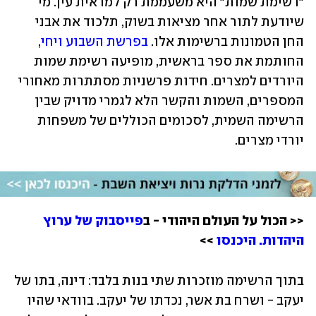
"רשימת שמות" היא משעממת רק למראית עין. מי 
שיודעת לתור אחר מציאות בשוק, תלכוד את אבני 
החן הטמונות ברשימות אלו. 
בפרשת השבוע ויחי
, 
החותמת את ספר בראשית, מופיעה רשימת שמות 
היורדים למצרים. חידות פרשניות מסתתרות מאחורי 
המספרים, השמות והקשר הלא לגמרי מדויק שבין 
הרשימה השמית, לסכומים הכוללים של משפחות 
יורדי מצרים. 
<< הכול על העולם היהודי - ב
פייסבוק של ערוץ 
היהדות. היכנסו
 >>
בתוך הרשימה מוזכרות שתי בנות בלבד: דינה, בתו של 
יעקב - ושרח בת אשר, נכדתו של יעקב. בוודאי שהיו 