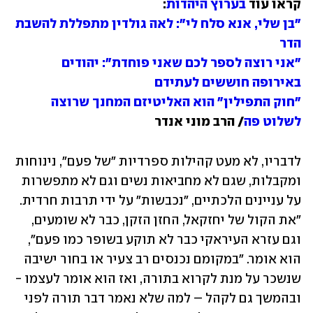
קראו עוד 
בערוץ היהדות
:

"בן שלי, אנא סלח לי": לאה גולדין מתפללת להשבת 
הדר

"אני רוצה לספר לכם שאני פוחדת": יהודים 
באירופה חוששים לעתידם

"חוק התפילין" הוא האליטיזם המחנך שרוצה 
לשלוט פה
/ הרב מוני אנדר
לדבריו, לא מעט קהילות ספרדיות "של פעם", נינוחות 
ומקבלות, שגם לא מחביאות נשים וגם לא מתפשרות 
על עניינים הלכתיים, "נכבשות" על ידי תרבות חרדית. 
"את הקול של יחזקאל, החזן הזקן, כבר לא שומעים, 
וגם עזרא העיראקי כבר לא תוקע בשופר כמו פעם", 
הוא אומר. "במקומם נכנסים רב צעיר או בחור ישיבה 
שנשכר על מנת לקרוא בתורה, ואז הוא אומר לעצמו - 
ובהמשך גם לקהל – למה שלא נאמר דבר תורה לפני 