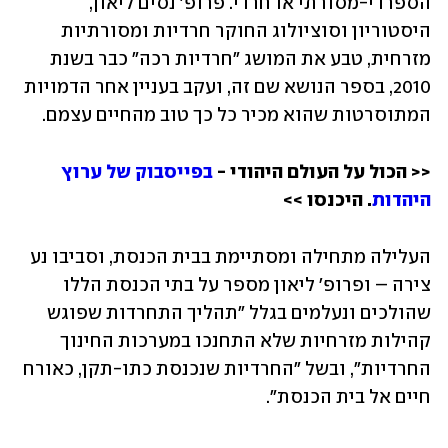
הספרדי-מסורתי או חרדי. פרופ' נסים ליאון, 
היסטוריון וסוציולוג החוקר חרדיות ומסורתיות 
מזרחית, טבע את המושג "חרדיות רכה" כבר בשנת 
2010, בספר הנושא שם זה, ועקב בעניין אחר הדמויות 
המתוסרטות שהוא מכיר כל כך טוב מהחיים עצמם.
<< הכול על העולם היהודי - 
בפייסבוק של ערוץ 
היהדות
. היכנסו >>
העלילה מתחילה ומסתיימת בבית הכנסת, וסביבו נע 
צירה – ופרופ' ליאון מספר על בתי הכנסת הללו 
שהולכים ונעלמים בגלל "תהליך התחרדות שפוגש 
קהילות מזרחיות שלא התחנכו במערכות החינוך 
החרדיות", ובשל "החרדיות שנכנסת כתו-תקן, כאורח 
חיים אל בית הכנסת".