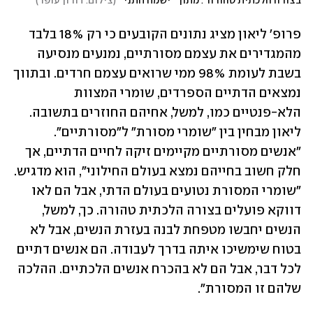
בצורה הלכתית טהורה". מתוך "ישמח חתני"
(
צילום: דורון עופר
)
פרופ' ליאון מציג נתונים הקובעים כי רק 18% בלבד 
מהמגדירים את עצמם מסורתיים, נמנעים מנסיעה 
בשבת לעומת 98% ממי שרואים עצמם חרדים. ובתווך 
נמצאים הדתיים הספרדים, שומרי המצוות 
הלא-פנטיים כמו, למשל, אחיהם החוזרים בתשובה. 
ליאון מבחין בין "שומרי מסורת" ל"מסורתיים". 
"אנשים מסורתיים מקיימים זיקה לחיים הדתיים, אך 
חלק חשוב בחייהם נמצא בעולם החילוני", הוא מדגיש. 
"שומרי המסורת נטועים בעולם הדתי, אבל הם לאו 
דווקא פועלים בצורה הלכתית טהורה. כך, למשל, 
הנשים יחבשו מטפחת לבנה בעזרת הנשים, אבל לא 
בטוח שימשיכו איתה בדרך לעבודה. הם אנשים דתיים 
לכל דבר, אבל הם לא בהכרח אנשים הלכתיים. ההלכה 
שלהם זו המסורת".