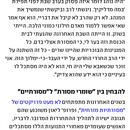
"היה נוהג לומר איזה פסוק בערב שבת לפני תפילת 
'במה מדליקין'. ניגשתי לרב וביקשתי שנמשיך את 
המנהג. לא רק שהרב לא קיבל את דבריי, הוא אף אמר 
שאי אפשר ללמוד מאדם חילוני כמוני הלכה. הייתי 
בשוק. זו הייתה השבת האחרונה שהגעתי לבית 
הכנסת וזה בער לי, כי המסורת אצלי בדם. כל 
המנגינות הבוכריות שהיינו שרים - כל זה השתנה על 
ידי הרב החרדי החדש, על ידי העבד-כי-ימלוך הזה. אני 
זוכר שכשאבא שלי היה חי, הוא לא היה מסתכל לו 
בעיניים כי הוא ידע שהוא צדיק".
להבחין בין "שומרי מסורת" ל"מסורתיים"
בשנים האחרונות מתפתחים 
לא מעט פרויקטים של 
"מסורתיות מזרחית"
, ופרופ' ליאון משוכנע שהם 
תגובה ישירה לתהליך ההתחרדות המדובר. לדבריו, 
האנשים שעומדים מאחורי התנועות הללו מסתכלים 