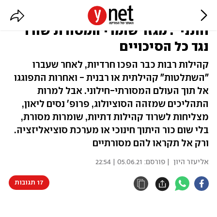
הדתיים (האמיתיים) של "ישמח
חתני": מגזר שומרי המסורת שורד
נגד כל הסיכויים
קהילות רבות כבר הפכו חרדיות, לאחר שעברו
"השתלטות" קהילתית או רבנית - ואחרות התפוגגו
אל תוך העולם המסורתי-חילוני. אבל למרות
התהליכים שמזהה הסוציולוג, פרופ' נסים ליאון,
מצליחות לשרוד קהילות דתיות, שומרות מסורת,
בלי שום כור היתוך חינוכי או מערכת סוציאליזציה.
ורק אל תקראו להם מסורתיים
אליעזר היון
| פורסם:
05.06.21 | 22:54
17 תגובות