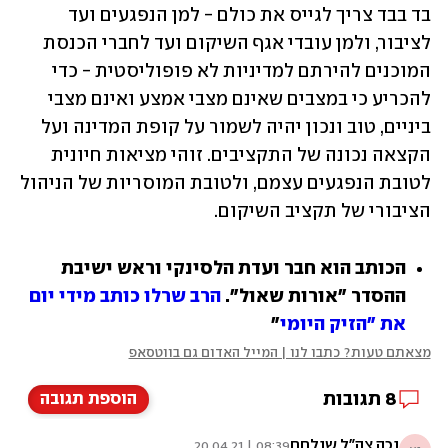
בד בבד צריך לגייס את כולם - למן הנפגעים ועד 
לציבור, ולמן עובדי אגף השיקום ועד לחברי הכנסת 
המוכנים להירתם למדיניות לא פופוליסטית - כדי 
להכריע כי במצבים שאינם מצבי אמצע ואינם מצבי 
ביניים, טוב ונכון יהיה לשמור על קופת המדינה ועל 
הקצאה נכונה של התקציבים. זוהי מציאות חיונית 
לטובת הנפגעים עצמם, ולטובת המוסריות של הניהול 
הציבורי של תקציב השיקום.
הכותב הוא חבר ועדת הלסינקי וראש ישיבת 
ההסדר "אורות שאול". 
הרב שרלו כותב מידי יום 
את "הזיק היומי
"
מצאתם טעות? כתבו לנו | המייל האדום גם בווטסאפ
8
תגובות
הוספת תגובה
נכה צה"ל שנלחם
08:39 | 20.04.21