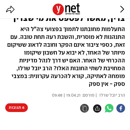
זעקת הנכים: עדיף לתת למי שלא
צריך, מאשר לפספס את מי שצריך
התעלמות מחובתנו לתמוך בפצועי צה"ל היא
התנהגות לא מוסרית, והשבת רעה תחת טובה. עם
זאת, כספי ציבור אינם הפקר וחובה לדאוג ששיקום
מיותר של האחד, לא יבוא על חשבון שיקומו
ההכרחי של האחר. האם יש דרך לנהל מדיניות
המחויבת לשתי החובות האלו? הרב יובל שרלו,
מומחה לאתיקה, קורא להכרעה עקרונית: במצבי
ספק - אין ספק
הרב יובל שרלו
| פורסם:
19.04.21 | 09:48
8 תגובות