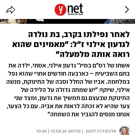
לאחר נפילתו בקרב, בת נולדה
לגדעון אילני ז"ל: "מאמינים שהוא
רואה אותה מלמעלה"
אשתו של רס"ם במיל' גדעון אילני, אסתי, ילדה את
בתם השביעית – כארבעה חודשים אחרי שהוא נפל
במלחמה. אביו של החלל וסבה של התינוקת, מנשה
אילני, שיתף: "יש שמחה גדולה על הלידה של
התינוקת שבעצם גם תמשיך את גדעון, ומצד שני
צער שהיא לא זכתה לראות את אביה. עם כל הצער,
אנחנו מנסים להגביר את השמחה"
אלכסנדרה לוקש
| פורסם:
10.04.24 | 10:44