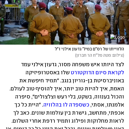
הלווייתו של רס"ם במיל' גדעון אילני ז"ל
(
צילום: מטה מל"ח הר חברון
)
לצד היותו איש משפחה מסור, גדעון אילני עמד 
לקראת סיום הדוקטורט
 שלו באסטרופיזיקה 
באוניברסיטת בן-גוריון בנגב. "תמיד חיפשת את 
האמת, איך להיות טוב יותר, איך להוסיף טוב לעולם. 
והכול בענווה, בשקט, בלי רעש וצלצולים", סיפרה 
אלמנתו, אסתי, 
כשספדה לו בהלוויה
. "היית כל כך 
אכפתי, מתחשב, גישרת בין עולמות שונים. כאב לך 
לראות מחלוקות ופילוג ותמיד רדפת אחרי השלום. 