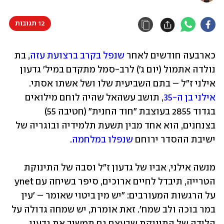
12 תגובות
כארבעה חודשים לאחר 
שנפל בקרב ברצועת עזה
, בת 
נולדה אתמול (יום ג') לרב-סמל מתקדם במיל' גדעון 
אילני ז"ל – בתם השביעית שלו ושל אשתו אסתי. 
אילני בן ה-35
, תושב עשהאל שהיה לוחם מילואים 
בגדוד 2855 בעוצבת "חוד החנית" (חטיבה 55) 
בצנחנים, הוא אחד מבין תשעת תלמידיה ובוגריה של 
ישיבת ההסדר ירוחם 
שנפלו במלחמה
.
מנשה אילני, אביו של גדעון ז"ל וסבה של התינוקת 
הטרייה, תיבדל לחיים ארוכים, סיפר בשיחה עם ynet 
על הרגשות המעורבים: "יש מין ביטוי שאומר – 'עין 
במר בוכה ולב שמח'. זאת אומרת, יש שמחה גדולה על 
הלידה של התינוקת שבעצם גם תמשיך את גדעון, 