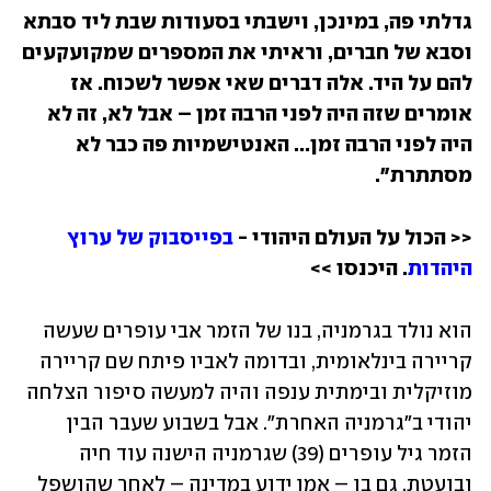
גדלתי פה, במינכן, וישבתי בסעודות שבת ליד סבתא 
וסבא של חברים, וראיתי את המספרים שמקועקעים 
להם על היד. אלה דברים שאי אפשר לשכוח. אז 
אומרים שזה היה לפני הרבה זמן – אבל לא, זה לא 
היה לפני הרבה זמן... האנטישמיות פה כבר לא 
מסתתרת".
<< הכול על העולם היהודי - 
בפייסבוק של ערוץ 
היהדות
. היכנסו >>
הוא נולד בגרמניה, בנו של הזמר אבי עופרים שעשה 
קריירה בינלאומית, ובדומה לאביו פיתח שם קריירה 
מוזיקלית ובימתית ענפה והיה למעשה סיפור הצלחה 
יהודי ב"גרמניה האחרת". אבל בשבוע שעבר הבין 
הזמר גיל עופרים (39) שגרמניה הישנה עוד חיה 
ובועטת, גם בו – אמן ידוע במדינה – לאחר שהושפל 