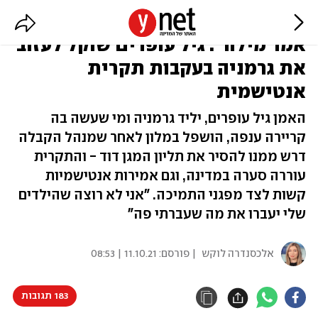
"לא האמנתי שזה קורה לי, ואיש לא
אמר מילה": גיל עופרים שוקל לעזוב
את גרמניה בעקבות תקרית
אנטישמית
האמן גיל עופרים, יליד גרמניה ומי שעשה בה
קריירה ענפה, הושפל במלון לאחר שמנהל הקבלה
דרש ממנו להסיר את תליון המגן דוד - והתקרית
עוררה סערה במדינה, וגם אמירות אנטישמיות
קשות לצד מפגני התמיכה. "אני לא רוצה שהילדים
שלי יעברו את מה שעברתי פה"
אלכסנדרה לוקש
| פורסם:
11.10.21 | 08:53
183 תגובות