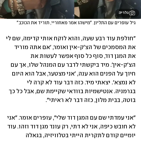
גלריה
גיל עופרים עם התליון. "מישהו אמר מאחוריי, תוריד את הכוכב"
"חולפת עוד רבע שעה, והוא לוקח אותי קדימה, שם לי 
את המסמכים של הצ'ק-אין ואומר, 'אם אתה מוריד 
את המגן דוד, סוף כל סוף אפשר לעשות את 
הצ'ק-אין'. מיד ביקשתי לדבר עם המנהל שלו, אך עם 
חיוך על הפנים הוא ענה, 'אני מצטער, אבל הוא היום 
לא נמצא'. יצאתי מיד. כזה דבר עוד לא קרה לי 
בגרמניה. אנטישמיות בוודאי שקיימת שם, אבל כל כך 
בוטה, בבית מלון, כזה דבר לא ראיתי".
"אני עמדתי שם עם המגן דוד שלי", עופרים אומר. "אני 
לא חובש כיפה, אני לא דתי, רק עונד מגן דוד וזהו. עוד 
יומיים קודם לתקרית הייתי בטלוויזיה, בגאלה 