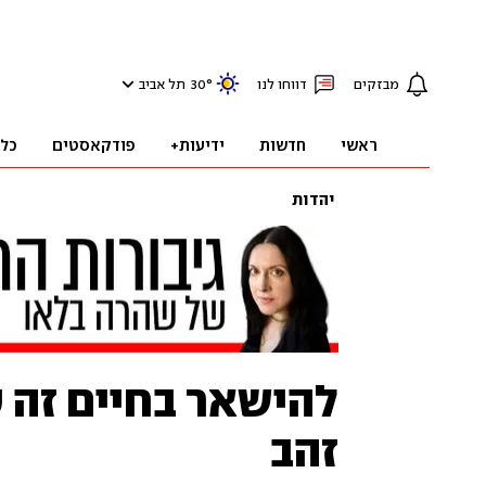
מבזקים
דווחו לנו
°
30
תל אביב
ראשי
חדשות
ידיעות+
פודקאסטים
כל
יהדות
להישאר בחיים זה 
זהב