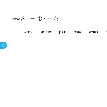
חיפוש
נגישות
כניסה
עוד
לאשה
אוכל
נדל"ן
אנרגיה