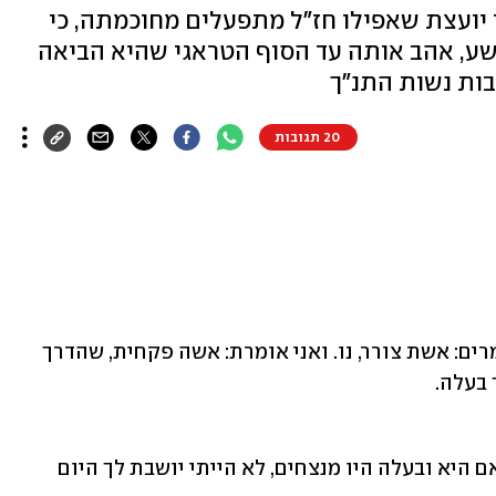
 יועצת שאפילו חז"ל מתפעלים מחוכמתה, כי
רשע, אהב אותה עד הסוף הטראגי שהיא הביאה
ות נשות התנ"ך
20 תגובות
למה אף אחד לא מדבר על זרש? אתם אומרים: אשת צורר, נו. ואני אומרת: אשה פקחית, שהדרך 
בעלה.
אבל למה לכתוב עליה? בשביל מה? הרי אם היא ובעלה היו מנצחים, לא הייתי יושבת לך היום 