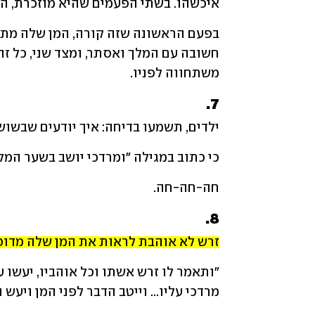
איכשהו. בשתי הפעמים שהיא מוזכרת, הי
משתחווה לפניו.
7.
ילדים, תשמעו בדיחה: איך יודעים שבשוש
כי כתוב במגילה "ומרדכי יושב בשער המלך
חה-חה-חה.
8.
זרש לא אוהבת לראות את המן שלה מדוכ
מרדכי עליו... וייטב הדבר לפני המן ויעש 