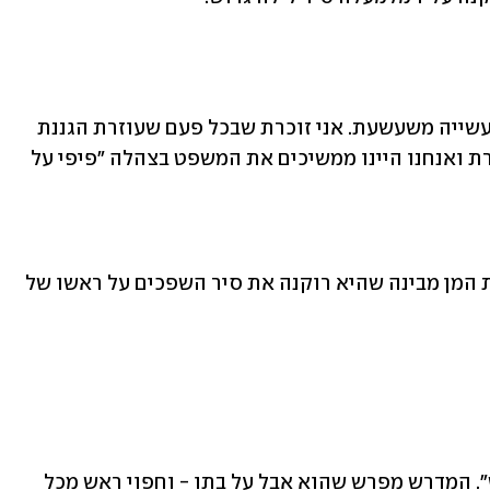
אני זוכרת שסיפרו לנו את זה בגן בתור מעשייה משעשעת. אני זוכרת שבכל פעם שעוזרת הגננת 
הייתה מגיעה לחלק הזה, היא הייתה נעצרת ואנחנו היינו ממשיכים את המשפט בצהלה "פיפי על 
היום אני כבר יודעת שבהמשך המדרש, בת המן מבינה שהיא רוקנה את סיר השפכים על ראשו של 
עכשיו המן עולה הביתה "אבל וחפוי ראש". המדרש מפרש שהוא אבל על בתו - וחפוי ראש מכל 