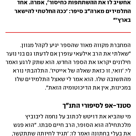
אחשיב לו את ההשתתפות כחיסור', אמרה. אחד 
התלמידים מארה"ב סיפר: 'ככה החלטתי להישאר 
בארץ'"
המחברת מקווה מאוד שהספר יגיע לקהל מגוון. 
"שאלתי את הרב אילעאי עופרן אם לדעתו גם בני נוער 
חילונים יקראו את הספר החדש. הוא שתק לרגע ואמר 
לי: 'וואי, זו כזאת שאלה של אייטיז'. התלהבתי נורא 
מהתשובה שלו. הוא אמר לי שאצל התלמידים שלו 
במכינות, אין את הדיכוטומיה הזאת".
סטנד-אפ לסיפורי התנ"ך
מי שהביא את דויטש לכתוב על נחמה ליבוביץ 
מלכתחילה הוא הסופר, הרב חיים סבתו. "הוא פגש 
את בעלי בחתונה ואמר לו: 'תגיד לחיותה שתתקשר, 