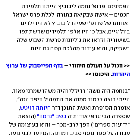
הפמיניזם, פרופ' נחמה ליבוביץ הייתה תלמידת 
חכמים – אישה שבקיאה בתורה. לכלת פרס ישראל 
ואחותו של פרופ' ישעיהו ליבוביץ לא היו ילדים 
ביולוגיים, אבל כן היו אלפי תלמידים שהשתתפו 
בשיעוריה וקראו את גיליונות פרשת השבוע שלה 
בשקיקה, והיא עודנה מהלכת קסם גם היום.
<< הכול על העולם היהודי – 
בדף הפייסבוק של ערוץ 
היהדות
. היכנסו >> 
"בנחמה היה משהו רדיקלי והיה משהו שמרני מאוד. 
הייתי רוצה ללמוד ממנה את התמהיל היפה הזה", 
אומרת הסופרת ואשת התוכן ד"ר 
חיותה דויטש
, 
שספרה הביוגרפי אודותיה 
בשם "נחמה"
 (הוצאת 
"ידיעות ספרים") הפך לרב-מכר – והיא בעיצומה של 
עבודה על ספר נוסף סביב דמותה, המיועד לבני נוער. 