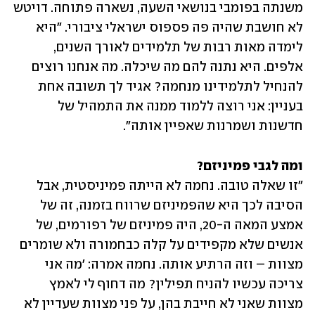
משנתה בפומבי בנושאי השעה, נשארה פתוחה. דויטש 
לא חושבת שהיה פה פספוס ישראלי ציבורי. "היא 
לימדה מאות רבות של תלמידים לאורך השנים, 
אלפים. היא נתנה להם מה שיכלה. מה אנחנו רוצים 
להנחיל לתלמידינו מנחמה? אגיד לך תשובה אחת 
בעניין: אני רוצה ללמוד ממנה את התמהיל של 
חדשנות ושמרנות שאפיין אותה".
ומה לגבי פמיניזם?

"זו שאלה טובה. נחמה לא הייתה פמיניסטית, אבל 
הסיבה לכך היא שהפמיניזם שרווח בזמנה, זה של 
אמצע המאה ה-20, היה פמיניזם של רפורמים, של 
אנשים שלא מקפידים על קלה כבחמורה ולא שומרים 
מצוות – וזה הרתיע אותה. נחמה אמרה: 'מה אני 
צריכה עכשיו להניח תפילין? מה דחוף לי לאמץ 
מצוות שאני לא חייבת בהן, על פני מצוות שעדיין לא 