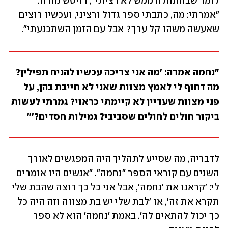
לומר שבהתחלה ממש לא רציתי", דויטש מודה. 
"אמרתי: מה, כתבתי ספר גדול ורציני, ועכשיו רוצים 
שאעשה משהו קל ערך? אבל עם הזמן השתכנעתי".
"נחמה אמרה: 'מה אני צריכה עכשיו להניח תפילין? 
מה דחוף לי לאמץ מצוות שאני לא חייבת בהן, על 
פני מצוות שעדיין לא קיימתי כראוי? גמרתי לעשות 
ביקור חולים לחולים שסביבי? גמילות חסדים?'"
לדבריה, מה שסייע לתהליך היה המפגשים לאורך 
השנים עם קוראי הספר "נחמה". "אנשים היו אומרים 
לי: 'קראנו את 'נחמה', אבל אני כל כך רוצה שהבת שלי 
תקרא את זה', או 'לבת שלי יש בת מצווה וזה היה כל 
כך יכול להתאים לה'. באמת 'נחמה' הוא לא ספר 