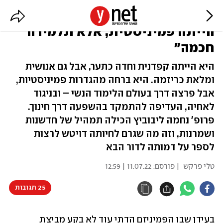
המורה הטובה: "נחמה ליבוביץ לא
הייתה פמיניסטית, אלא תלמידה
חכמה"
היא הייתה קפדנית וחדה כתער, אבל גם אנושית
ומלאת כריזמה. היא ברחה מהגדרות פמיניסטיות,
אבל פרצה דרך בעולם הלימוד הנשי – ובניגוד
לאחיה, העדיפה להתמקד בהשפעה דרך חינוך.
פרופ' נחמה ליבוביץ הכילה תמהיל של חדשנות
ושמרנות, וזה מה שגרם לחיותה דויטש לרצות
לספר על דמותה לדור הבא
טלי פרקש
| פורסם:
11.07.22 | 12:59
25 תגובות
בעידן שבו הפמיניזם הדתי עוד לא בקע מביצת 