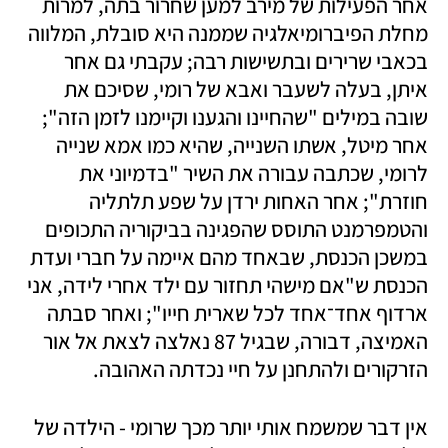
אחר הפעילות של מירב למען שחרור בתה, למרות 
מחלת הפיברומיאלגיה שממנה היא סובלת, המלווה 
בכאבי שרירים ובתשישות רבה; עקבתי גם אחר 
איתן, בעלה לשעבר ואבא של רומי, שסיכם את 
שובה במילים "שהחיינו והגענו וקיימנו לזמן הזה"; 
אחר מיטל, אשתו השנייה, שהיא כמו אמא שנייה 
לרומי, שכתבה עבורה את השיר "בדמיוני את 
חוזרת"; אחר האחות ירדן על שפע תלתליה 
והטמפרמנט התוסס שהפגינה בביקוריה התכופים 
במשכן הכנסת, שבאחד מהם איימה על חברי ועדת 
הכנסת ש"אם מישהי תחזור עם ילד אחרי לידה, אני 
ארדוף אחד־אחד לכל שארית חייו"; ואחר סבתה 
האמיצה, דבורה, שבגיל 87 נאלצה לצאת אל אור 
הזרקורים ולהתחנן על חיי נכדתה האהובה. 
אין דבר שמשמח אותי יותר מכך שרומי - הילדה של 