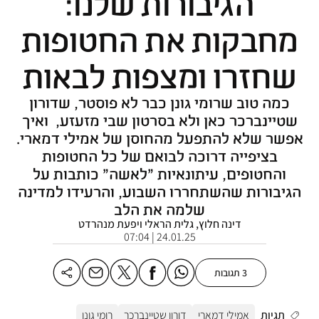
הגיבורות שלנו:
מחבקות את החטופות
שחזרו ומצפות לבאות
כמה טוב שרומי גונן כבר לא פוסטר, שדורון
שטיינברכר כאן ולא בסרטון שבי מזעזע, ואיך
אפשר שלא להתפעל מהחוסן של אמילי דמארי.
בציפייה דרוכה לבואם של כל החטופות
והחטופים, עיתונאיות "לאשה" כותבות על
הגיבורות שהשתחררו השבוע, והרעידו למדינה
שלמה את הלב
דינה חלוץ, גלית הראלי ויפעת מנהרדט
24.01.25 | 07:04
3 תגובות
תגיות
אמילי דמארי
דורון שטיינברכר
רומי גונן