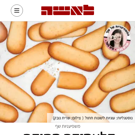
נוסטגליות: עוגיות לשונות חתול
(
צילום: שרית נובק
)
משפיעניות שף