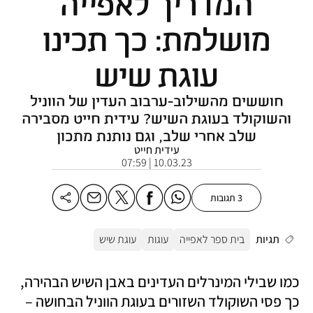
המדריך לאפייה
מושלמת: כך תכינו
עוגת שיש
חוששים מהשילוב-ערבוב העדין של הווניל
והשוקולד בעוגת השיש? עידית חייט מסבירה
שלב אחרי שלב, וגם נותנת מתכון
עידית חייט
10.03.23 | 07:59
3 תגובות
תגיות
בית ספר לאפייה
עוגות
עוגת שיש
כמו שבילי המינרלים העדינים באבן השיש הבהירה, 
כך פסי השוקולד השזורים בעוגת הווניל הבחושה – 