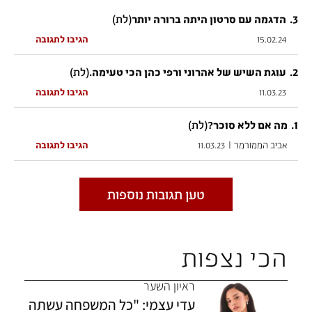
3
.
(לת)
הדגמה עם סרטון היתה ברורה יותר
15.02.24
הגיבו לתגובה
2
.
(לת)
עוגת השיש של אהרוני ורפי כהן הכי טעימה.
11.03.23
הגיבו לתגובה
1
.
(לת)
מה אם ללא סוכר?
אביב הממורמר
|
11.03.23
הגיבו לתגובה
טען תגובות נוספות
הכי נצפות
ראיון השער
עדי עצמי: "כל המשפחה עשתה
אין לשלוח תגובות הכוללות מידע המפר את
תנאי השימוש של Ynet
לרבות דברי