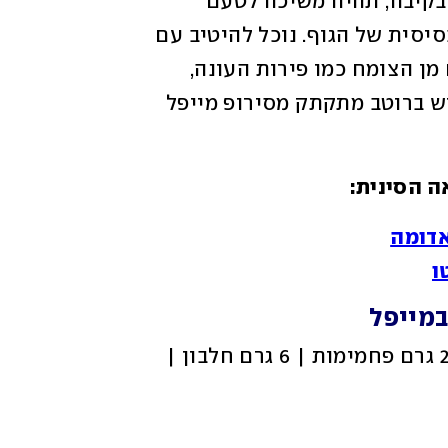
מהמזונות שאנו אוכלים. כאשר יש חולשה בקיבה, תהיה משיכה לטעם 
המתוק מתוך הצורך לחזק את האנרגיה הבסיסית של הגוף. נוכל להיטיב עם 
צורך זה על ידי הוספת חומרי גלם מתוקים מן הצומח כמו פירות העונה, 
ירקות כמו גזר, דלעת וסלק או על ידי שימוש ברוטב מתקתק מסירופ מייפל 
ה הסינית:
אדומה
ו
במייפל
 262.5 קלוריות | 25 גרם פחמימות | 6 גרם חלבון | 