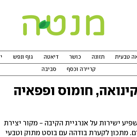
ה טבעית
תזונה
כושר
דיאטה
גוף ונפש
י
קריירה וכסף
סביבה
 קינואה, חומוס ופפאיה
יע ישירות על אנרגיית הקיבה - מקור יצירת
ם. מתכון לקערת בודהה עם בוסט מתוק וטבעי