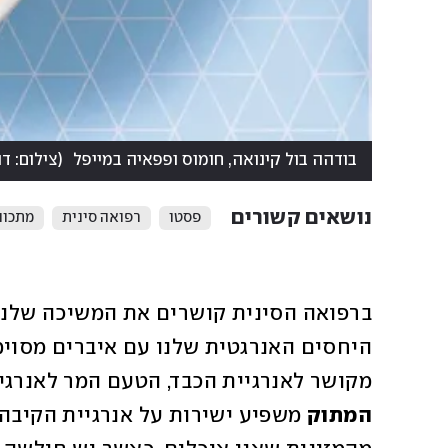
בודהה בול קינואה, חומוס ופפאיה במייפל
(
צילום: דנ
נושאים קשורים
פסטו
רפואה סינית
מתכונ
מקושר לאנרגיית הכבד, הטעם המר לאנרגי
המתוק