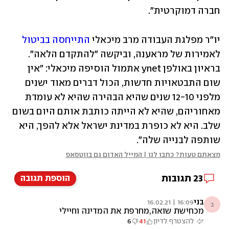
חברה דמוקרטית". 
יו"ר מפלגת העבודה מרב מיכאלי 
התייחסה בביטול
לאמירות של מראענה, וביקשה "להתקדם הלאה". 
בראיון באולפן ynet אתמול הוסיפה מיכאלי: "אין 
שום התבטאויות חדשות, הכול דברים מאוד ישנים 
מלפני 12-10 שנים שהיא הבהירה שהיא לא עומדת 
מאחוריהם, שהיא לא הייתה כותבת אותם היום בשום 
שלב. היא לא כופרת במדינת ישראל אלא להפך, היא 
שותפה לבנייה שלה".
מצאתם טעות? כתבו לנו | המייל האדום גם בווטסאפ
23
תגובות
הוספת תגובה
בני
16:09 | 16.02.21
ב
מכחישת שואה,מחרפת את המדינה וחיילי
צהל,,מקומה בעזה,,,,,,,,,,
להצטרף לדיון
41
6