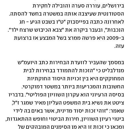
בירושלים, עוררה סערה והובילה לחקירת 
הסטודנטית שעיצבה אותה במשטרה בחשד להסתה. 
לאחרונה כתבה בפייסבוק "ט"ו בשבט הגיע - חג 
הנכבות", ובעבר ביקרה את "צבא הכיבוש שרצח ילד". 
ב-2009 היא פרשה ממרצ בשל המבצע אז ברצועת 
עזה. 
במסמך שהעביר לוועדת הבחירות כתב היועמ"ש 
מנדלבליט כי "הזכות להתמודד בבחירות לבית 
המחוקקים היא בין זכויות היסוד החוקתיות 
החשובות והמכריעות ביותר במשטר דמוקרטי. 
בסיסה הרעיוני הוא עקרון השוויון הפוליטי". בדבריו 
ציטט את נשיא בית המשפט העליון מאיר שמגר ז"ל, 
שאמר: "זוהי זכות יסוד מדינית, אשר באים בה לידי 
ביטוי רעיון השוויון, חירות הביטוי וחופש ההתאגדות, 
ומכאן כי זכות זו היא מן הסימנים המובהקים של 