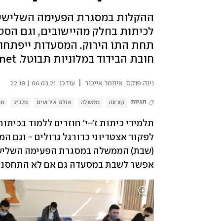
ההקלות במסגרת הפעימה השלישית נכ
לכיתות בחלק מהיישובים, וגם הסט
תחת התו הירוק. המסעדות ייפתחו ל
חובת הבידוד במלוניות תבוטל. ynet עושה סדר בהקלות
|
נינה פוקס
,
איתמר אייכנר
עודכן:
06.03.21 | 22:18
תגיות
קורונה
ממשלה
אולם אירועים
נתב"ג
מס
לפקוד אצטדיוני כדורגל גדולים - וגם ה
אפשר לשבת במסעדה גם אם לא התחסנת