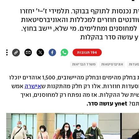
נסות לתוקף בבוקר. תלמידי ז'-י' יחזרו
ודנטים חוזרים למכללות והאוניברסיטאות
מחוסנים ומחלימים. מי שלא, יישב בחוץ.
194 תגובות
עדות
אוניברסיטאות
משרד הבריאות
תלמידי כיתות ז'-י' חוזרים ללמוד בכיתות בחלק מהימים ובחלק מהיישובים, 1,500 אוהדים יוכלו 
מסעדות חוזרות. אלו רק חלק מהתקנות ש
אישרה
 אמש 
(שבת) הממשלה במסגרת הפעימה השלישית של ההקלות. אז מה נפתח רק למחוסנים, ואיך 
ם? 
ynet עושה סדר.