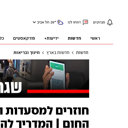
מבזקים
דווחו לנו
°
26
תל אביב
ראשי
חדשות
ידיעות+
פודקאסטים
כל
חדשות
חדשות בארץ
חינוך ובריאות
חוזרים למסעדות ול
החום | המדריך לה