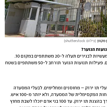
 מקוון
(
צילום: shutterstock
)
ועות הנוער?
מגבלת ההשתתפות בקורסים והכשרות מעשיות לבגירים תעלה ל-20 משתתפים במקום 10. 
מהיום תתאפשר גם פעילות חוגים לילדים. פעילות תנועות הנוער תורחב ל-50 משתתפים בשטח 
במסעדות תותר ישיבה בתוך מבנה רק לבעלי תו ירוק – מחוסנים ומחלימים. לבעלי המסעדה 
יתאפשר להכניס עד 75% מתפוסת הלקוחות המקסימלית של המסעדה, ולא יותר מ-100 איש. 
מחוץ למבנה תתאפשר ישיבה גם ללא צורך בהצגת תו ירוק. עד 100 בני אדם יוכלו לשבת מחוץ 