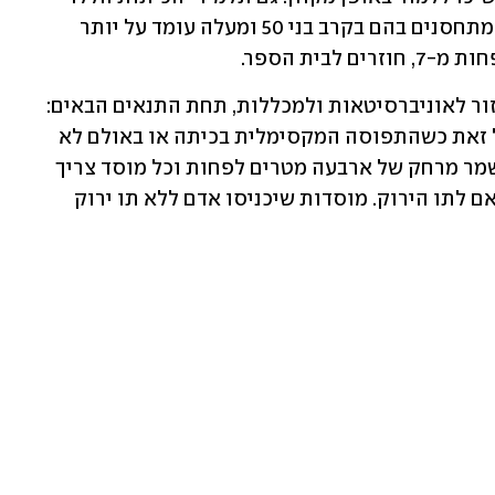
שמתגוררים ביישובים כתומים ששיעור המתחסנים בהם בקרב בני 50 ומעלה עומד על יותר 
גם סטודנטים שבידיהם תו ירוק יוכלו לחזור לאוניברסיטאות ולמכללות, תחת התנאים הבאים: 
עד 300 בני אדם יוכלו לשהות בכיתה, וכל זאת כשהתפוסה המקסימלית בכיתה או באולם לא 
עולה על 75%. בין המרצה לסטודנטים יישמר מרחק של ארבעה מטרים לפחות וכל מוסד צריך 
לתלות שלט שבו נכתב כי הוא פועל בהתאם לתו הירוק. מוסדות שיכניסו אדם ללא תו ירוק 