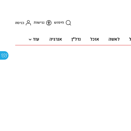
חיפוש
נגישות
כניסה
עוד
ל
לאשה
אוכל
נדל"ן
אנרגיה