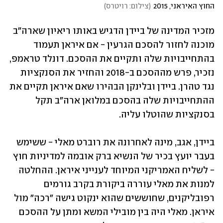
החוץ האיראני, 2015
(
צילום: רויטרס
)
מזכיר המדינה של ביידן הדגיש באותו ריאיון שארה"ב 
מוכנה לחזור להסכם הגרעין - אם איראן תעמוד 
בהתחייבויות שלה ותקיים את ההסכם. דונלד טראמפ, 
נזכיר, פרש מההסכם ב-2018 והחזיר את הסנקציות 
נגד טהרן. ביידן ובלינקן הבהירו שאם איראן תקיים את 
ההתחייבויות שלה בהסכם במלואן ארה"ב תקל 
בסנקציות שהוטלו עליה. 
ביידן, אגב, מינה לאחרונה את רוברט מאלי - ששימש 
בעבר יועץ בכיר של הנשיא ברק אובמה למדיניות חוץ 
- לשליח האמריקני המיוחד לענייני איראן. ההחלטה 
למנות את מאלי עוררה ביקורת בקרב גורמים 
רפובליקנים, שחוששים שהוא ינקוט גישה "רכה" מול 
איראן. מאלי היה בין מובילי המשא ומתן על ההסכם 