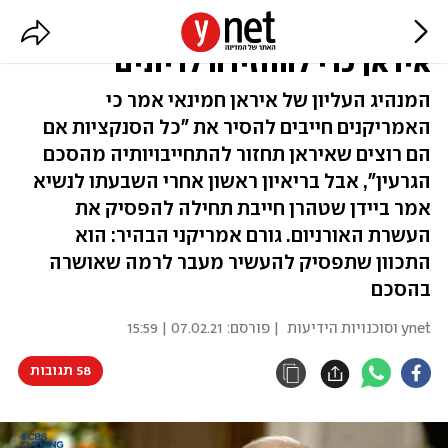
ביידן: לא אסיר את הסנקציות על
איראן כדי להחזירה לדיונים
המנהיג העליון של איראן חמינאי אמר כי
האמריקנים חייבים להסיר את "כל הסנקציות אם
הם רוצים שאיראן תחזור להתחייבויותיה מהסכם
הגרעין", אבל בריאיון ראשון אחרי השבעתו לנשיא
אמר ביידן שטהרן חייבת תחילה להפסיק את
העשרת האורניום. גורם אמריקני הבהיר: הוא
התכוון שתפסיק להעשיר מעבר לרמה שאושרה
בהסכם
ynet וסוכנויות הידיעות
| פורסם:
07.02.21 | 15:59
58 תגובות