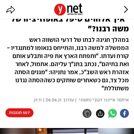
נתניהו, לפני אזהרת ראש השב"כ:
"איך אלוהים טיפל באופוזיציה של
משה רבנו?"
במהלך חגיגה לבתו של דרעי הושווה ראש
הממשלה למשה רבנו, והתייחס בנאומו למתנגדיו -
קורח ועדתו. "ותפתח הארץ את פיה ותבלע אותם
ואת בתיהם", נכתב בתנ"ך עליהם. אתמול, לאחר
אזהרת ראש השב"כ, אמר נתניהו: "מגנים הסתה
מכל צד, גם כשאחרים שותקים כשההסתה נגדנו
משתוללת"
איתמר אייכנר וקובי נחשוני
| עודכן:
06.06.21 | 21:11
507 תגובות