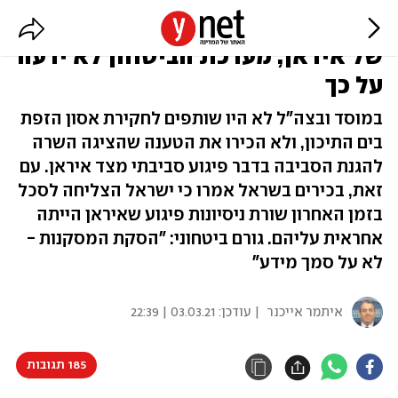
גמליאל הכריזה על פיגוע סביבתי
של איראן, מערכת הביטחון לא ידעה
על כך
במוסד ובצה"ל לא היו שותפים לחקירת אסון הזפת
בים התיכון, ולא הכירו את הטענה שהציגה השרה
להגנת הסביבה בדבר פיגוע סביבתי מצד איראן. עם
זאת, בכירים בשראל אמרו כי ישראל הצליחה לסכל
בזמן האחרון שורת ניסיונות פיגוע שאיראן הייתה
אחראית עליהם. גורם ביטחוני: "הסקת המסקנות -
לא על סמך מידע"
איתמר אייכנר
| עודכן:
03.03.21 | 22:39
185 תגובות